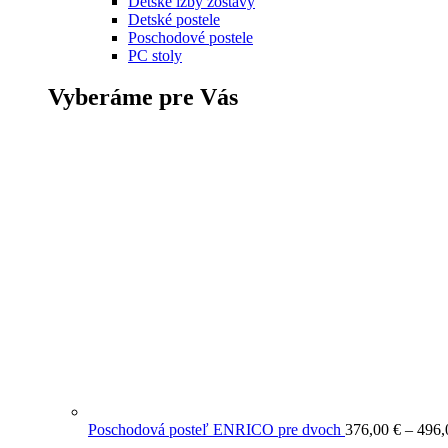
Detské izby zostavy
Detské postele
Poschodové postele
PC stoly
Vyberáme pre Vás
Poschodová posteľ ENRICO pre dvoch
376,00
€
–
496