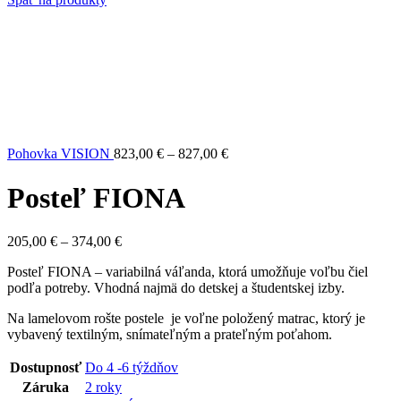
297,00 €
through
515,00 €
Price
Pohovka VISION
823,00
€
–
827,00
€
range:
823,00 €
Posteľ FIONA
through
827,00 €
Price
205,00
€
–
374,00
€
range:
Posteľ FIONA – variabilná váľanda, ktorá umožňuje voľbu čiel
205,00 €
podľa potreby. Vhodná najmä do detskej a študentskej izby.
through
374,00 €
Na lamelovom rošte postele je voľne položený matrac, ktorý je
vybavený textilným, snímateľným a prateľným poťahom.
Dostupnosť
Do 4 -6 týždňov
Záruka
2 roky