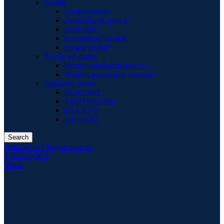
Postele
Detské postele
Dvojlôžkové postele
Jednolôžka
Poschodové postele
Postele Blanář
Šatníkové skrine
Skrine s otočnými dverami
Skrine s posuvnými dverami
Spálňový sektor
ALMOND
AMSTERDAM
KSANTO
SILVANO
Search
Prihlásiť sa / Registrovať sa
0
items
0,00
€
Menu