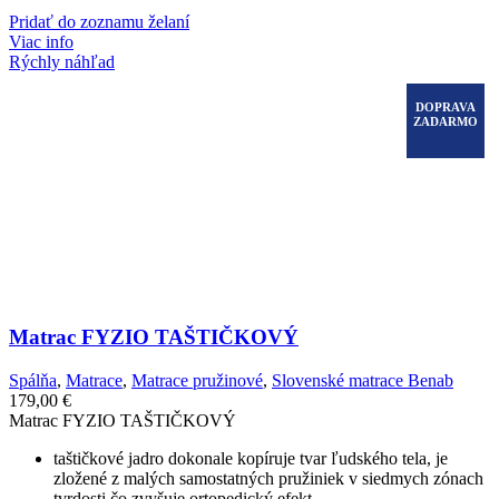
Pridať do zoznamu želaní
Viac info
Rýchly náhľad
DOPRAVA
ZADARMO
Matrac FYZIO TAŠTIČKOVÝ
Spálňa
,
Matrace
,
Matrace pružinové
,
Slovenské matrace Benab
179,00
€
Matrac FYZIO TAŠTIČKOVÝ
taštičkové jadro dokonale kopíruje tvar ľudského tela, je
zložené z malých samostatných pružiniek v siedmych zónach
tvrdosti čo zvyšuje ortopedický efekt