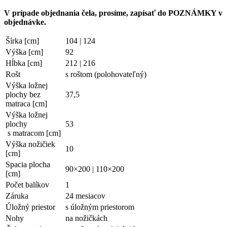
V prípade objednania čela, prosíme, zapísať do POZNÁMKY v
objednávke.
Šírka [cm]
104 | 124
Výška [cm]
92
Hĺbka [cm]
212 | 216
Rošt
s roštom (polohovateľný)
Výška ložnej
plochy bez
37,5
matraca [cm]
Výška ložnej
plochy
53
s matracom [cm]
Výška nožičiek
10
[cm]
Spacia plocha
90×200 | 110×200
[cm]
Počet balíkov
1
Záruka
24 mesiacov
Úložný priestor
s úložným priestorom
Nohy
na nožičkách