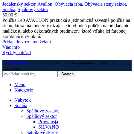
Jedálenský sektor
,
Avallon
,
Obývacia izba
,
Obývacie steny sektor
,
Spálňa
,
Spálňový sektor
50,00
€
Polička 140 AVALLON praktická a jednoduchá závesná polička na
stenu, ktorá má moderný dizajn.Je to vhodná polička na odkladanie
maličkostí alebo dekoračných predmetov, ktoré vďaka jej farebnej
kombinácií vyniknú.
Pridať do zoznamu želaní
Viac info
Rýchly náhľad
ELPO Nábytok
2022 | Všetky práva na obsah vyhradené | info@elpo-
nabytok.sk
Search
Menu
Kategórie
Nábytok
Spálňa
Spálňové zostavy
Spálňový sektor
Prowansja
SILVANO
Šatníkové skrine