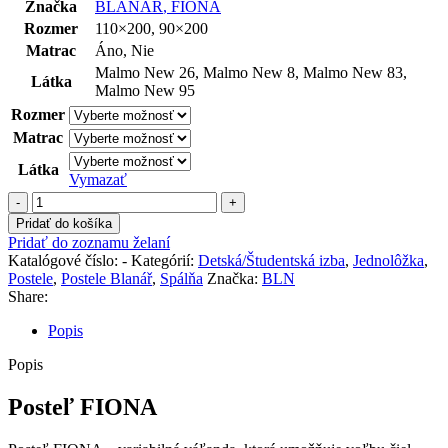
Značka
BLANÁR
,
FIONA
Rozmer
110×200
,
90×200
Matrac
Áno
,
Nie
Malmo New 26
,
Malmo New 8
,
Malmo New 83
,
Látka
Malmo New 95
Rozmer
Matrac
Látka
Vymazať
množstvo
Posteľ
Pridať do košíka
FIONA
Pridať do zoznamu želaní
Katalógové číslo:
-
Kategórií:
Detská/Študentská izba
,
Jednolôžka
,
Postele
,
Postele Blanář
,
Spálňa
Značka:
BLN
Share:
Popis
Popis
Posteľ FIONA