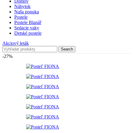
Domov
Nábytok
Naša ponuka
Postele
Postele Blanář
Sedacie vaky
Detské postele
Akciový leták
Search
-27%