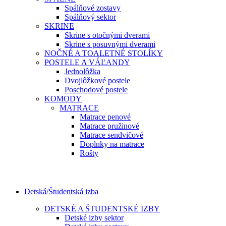
Spálňové zostavy
Spálňový sektor
SKRINE
Skrine s otočnými dverami
Skrine s posuvnými dverami
NOČNÉ A TOALETNÉ STOLÍKY
POSTELE A VÁĽANDY
Jednolôžka
Dvojlôžkové postele
Poschodové postele
KOMODY
MATRACE
Matrace penové
Matrace pružinové
Matrace sendvičové
Doplnky na matrace
Rošty
Detská/Študentská izba
DETSKÉ A ŠTUDENTSKÉ IZBY
Detské izby sektor