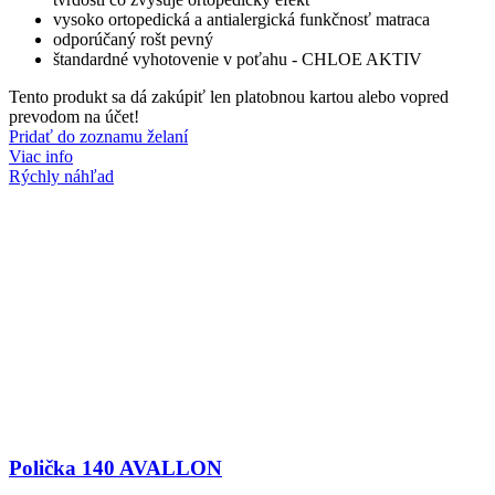
vysoko ortopedická a antialergická funkčnosť matraca
odporúčaný rošt pevný
štandardné vyhotovenie v poťahu - CHLOE AKTIV
Tento produkt sa dá zakúpiť len platobnou kartou alebo vopred
prevodom na účet!
Pridať do zoznamu želaní
Viac info
Rýchly náhľad
Polička 140 AVALLON