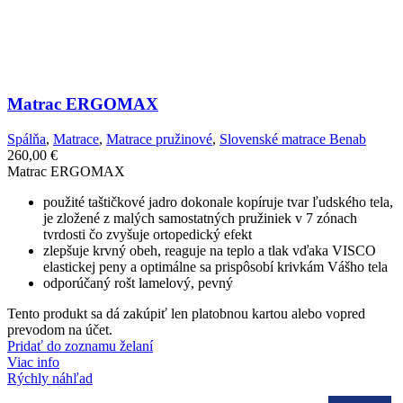
Matrac ERGOMAX
Spálňa
,
Matrace
,
Matrace pružinové
,
Slovenské matrace Benab
260,00
€
Matrac ERGOMAX
použité taštičkové jadro dokonale kopíruje tvar ľudského tela,
je zložené z malých samostatných pružiniek v 7 zónach
tvrdosti čo zvyšuje ortopedický efekt
zlepšuje krvný obeh, reaguje na teplo a tlak vďaka VISCO
elastickej peny a optimálne sa prispôsobí krivkám Vášho tela
odporúčaný rošt lamelový, pevný
Tento produkt sa dá zakúpiť len platobnou kartou alebo vopred
prevodom na účet.
Pridať do zoznamu želaní
Viac info
Rýchly náhľad