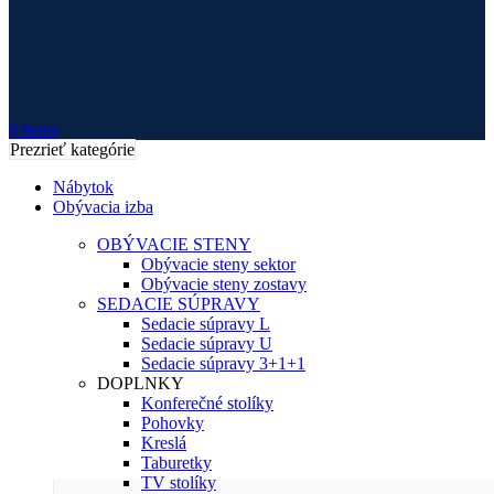
0
items
Prezrieť kategórie
Nábytok
Obývacia izba
OBÝVACIE STENY
Obývacie steny sektor
Obývacie steny zostavy
SEDACIE SÚPRAVY
Sedacie súpravy L
Sedacie súpravy U
Sedacie súpravy 3+1+1
DOPLNKY
Konferečné stolíky
Pohovky
Kreslá
Taburetky
TV stolíky