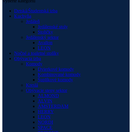
Vyberte kategóriu
Detská/Študentská izba
Kuchyňa
Jedáleň
Jedálenské stoly
Stoličky
Jedálenský sektor
Avallon
LEON
Nočné a toaletné stolíky
Obývacia izba
Komody
Dvierkové komody
Kombinované komody
Šuplíkové komody
Kreslá
Obývacie steny sektor
ALMOND
ALVIN
AMSTERDAM
HERRY
LEON
NORDI
SPACE