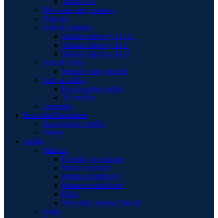
TRIDENT
Obývacie steny zostavy
Pohovky
Sedacie súpravy
Sedacie súpravy 3+1+1
Sedacie súpravy do L
Sedacie súpravy do U
Sedacie vaky
Sedacie vaky pre deti
Stoly a stolíky
Konferenčné stolíky
TV stolíky
Taburetky
Pracovňa/Kancelária
Kancelárske stoličky
Vitríny
Spálňa
Matrace
Doplnky na matrace
Matrace penové
Matrace pružinové
Matrace sendvičové
Rošty
Slovenské matrace Benab
Police