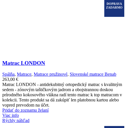
DOPRAVA
ZADARMO
Matrac LONDON
Spálňa
,
Matrace
,
Matrace pružinové
,
Slovenské matrace Benab
263,00
€
Matrac LONDON - antidekubitný ortopedický matrac s kvalitným
sedem - zónovým taštičkovým jadrom a obojstrannou doskou
prírodného kokosového vlákna radí tento matrac k top matracom v
kolekcii. Tento produkt sa dá zakúpiť len platobnou kartou alebo
vopred prevodom na účet.
Pridať do zoznamu želaní
Viac info
Rýchly náhľad