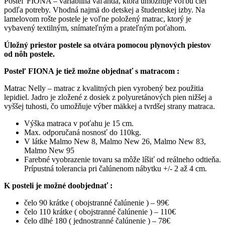
Posteľ FIONA – variabilná váľanda, ktorá umožňuje voľbu čiel
podľa potreby. Vhodná najmä do detskej a študentskej izby. Na
lamelovom rošte postele je voľne položený matrac, ktorý je
vybavený textilným, snímateľným a prateľným poťahom.
Úložný priestor postele sa otvára pomocou plynových piestov
od nôh postele.
Posteľ FIONA je tiež možne objednať s matracom :
Matrac Nelly – matrac z kvalitných pien vyrobený bez použitia
lepidiel. Jadro je zložené z dosiek z polyuretánových pien nižšej a
vyššej tuhosti, čo umožňuje výber mäkkej a tvrdšej strany matraca.
Výška matraca v poťahu je 15 cm.
Max. odporučaná nosnosť do 110kg.
V látke Malmo New 8, Malmo New 26, Malmo New 83,
Malmo New 95
Farebné vyobrazenie tovaru sa môže líšiť od reálneho odtieňa.
Prípustná tolerancia pri čalúnenom nábytku +/- 2 až 4 cm.
K posteli je možné doobjednať :
čelo 90 krátke ( obojstranné čalúnenie ) – 99€
čelo 110 krátke ( obojstranné čalúnenie ) – 110€
čelo dlhé 180 ( jednostranné čalúnenie ) – 78€