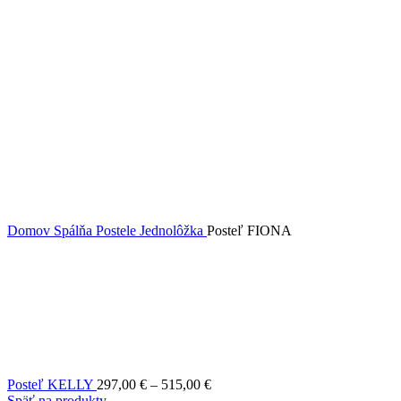
Domov
Spálňa
Postele
Jednolôžka
Posteľ FIONA
Price
Posteľ KELLY
297,00
€
–
515,00
€
range:
Späť na produkty