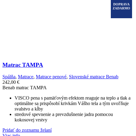
DOPRAVA
ZADARMO
Matrac TAMPA
Spálňa
,
Matrace
,
Matrace penové
,
Slovenské matrace Benab
242,00
€
Benab matrac TAMPA
VISCO pena s pamäťovým efektom reaguje na teplo a tlak a
optimálne sa prispôsobí krivkám Vášho tela a tým uvoľňuje
svalstvo a kĺby
stredové spevnenie a prevzdušnenie jadra pomocou
kokosovej vrstvy
Pridať do zoznamu želaní
Viac info