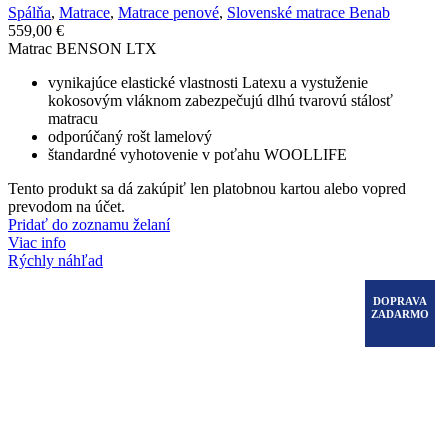
Spálňa
,
Matrace
,
Matrace penové
,
Slovenské matrace Benab
559,00
€
Matrac BENSON LTX
vynikajúce elastické vlastnosti Latexu a vystuženie
kokosovým vláknom zabezpečujú dlhú tvarovú stálosť
matracu
odporúčaný rošt lamelový
štandardné vyhotovenie v poťahu WOOLLIFE
Tento produkt sa dá zakúpiť len platobnou kartou alebo vopred
prevodom na účet.
Pridať do zoznamu želaní
Viac info
Rýchly náhľad
DOPRAVA
ZADARMO