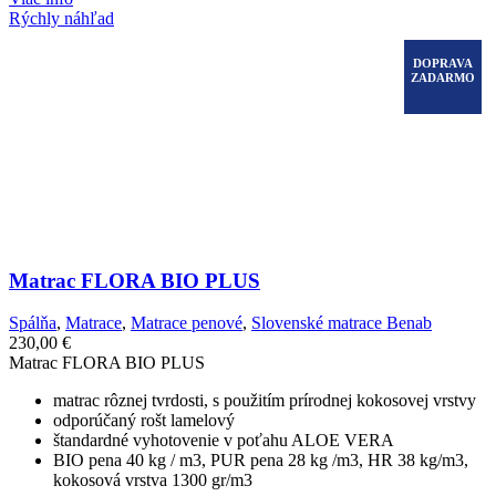
Rýchly náhľad
DOPRAVA
ZADARMO
Matrac FLORA BIO PLUS
Spálňa
,
Matrace
,
Matrace penové
,
Slovenské matrace Benab
230,00
€
Matrac FLORA BIO PLUS
matrac rôznej tvrdosti, s použitím prírodnej kokosovej vrstvy
odporúčaný rošt lamelový
štandardné vyhotovenie v poťahu ALOE VERA
BIO pena 40 kg / m3, PUR pena 28 kg /m3, HR 38 kg/m3,
kokosová vrstva 1300 gr/m3