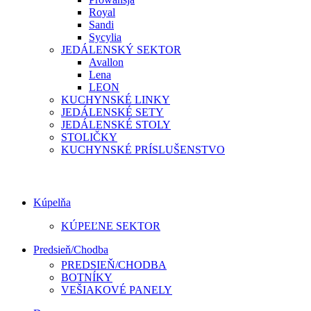
Royal
Sandi
Sycylia
JEDÁLENSKÝ SEKTOR
Avallon
Lena
LEON
KUCHYNSKÉ LINKY
JEDÁLENSKÉ SETY
JEDÁLENSKÉ STOLY
STOLIČKY
KUCHYNSKÉ PRÍSLUŠENSTVO
Kúpelňa
KÚPEĽNE SEKTOR
Predsieň/Chodba
PREDSIEŇ/CHODBA
BOTNÍKY
VEŠIAKOVÉ PANELY