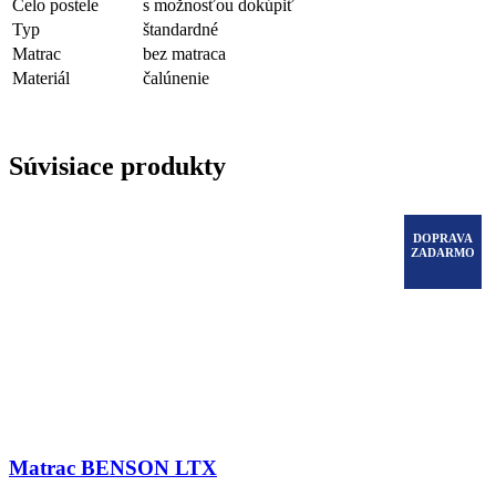
Čelo postele
s možnosťou dokúpiť
Typ
štandardné
Matrac
bez matraca
Materiál
čalúnenie
Súvisiace produkty
DOPRAVA
ZADARMO
Matrac BENSON LTX