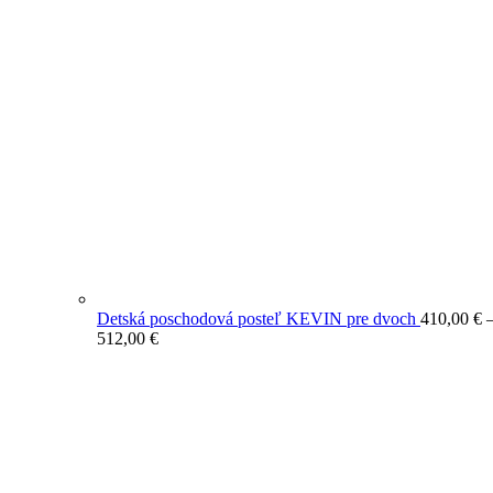
Detská poschodová posteľ KEVIN pre dvoch
410,00
€
Price
512,00
€
range:
410,00 €
through
512,00 €