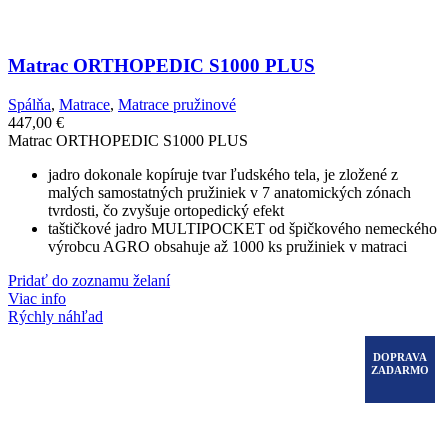
Matrac ORTHOPEDIC S1000 PLUS
Spálňa
,
Matrace
,
Matrace pružinové
447,00
€
Matrac ORTHOPEDIC S1000 PLUS
jadro dokonale kopíruje tvar ľudského tela, je zložené z
malých samostatných pružiniek v 7 anatomických zónach
tvrdosti, čo zvyšuje ortopedický efekt
taštičkové jadro MULTIPOCKET od špičkového nemeckého
výrobcu AGRO obsahuje až 1000 ks pružiniek v matraci
Pridať do zoznamu želaní
Viac info
Rýchly náhľad
DOPRAVA
ZADARMO