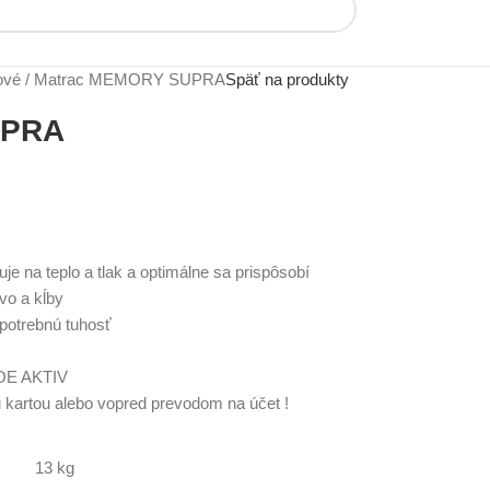
ové
Matrac MEMORY SUPRA
Späť na produkty
UPRA
na teplo a tlak a optimálne sa prispôsobí
vo a kĺby
potrebnú tuhosť
LOE AKTIV
u kartou alebo vopred prevodom na účet !
13 kg