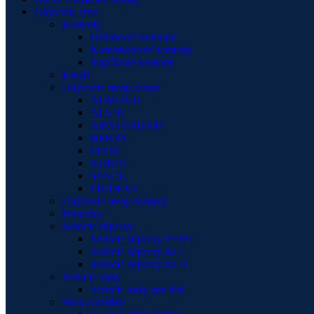
Obývacia izba
Komody
Dvierkové komody
Kombinované komody
Šuplíkové komody
Kreslá
Obývacie steny sektor
ALMOND
ALVIN
AMSTERDAM
HERRY
LEON
NORDI
SPACE
TRIDENT
Obývacie steny zostavy
Pohovky
Sedacie súpravy
Sedacie súpravy 3+1+1
Sedacie súpravy do L
Sedacie súpravy do U
Sedacie vaky
Sedacie vaky pre deti
Stoly a stolíky