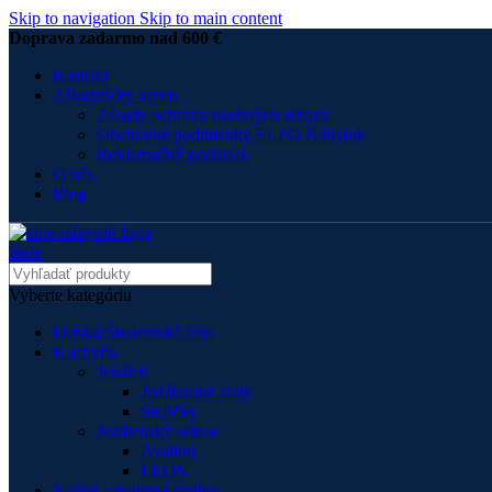
Skip to navigation
Skip to main content
Doprava zadarmo nad 600 €
Kontakt
Zákaznícky servis
Zásady ochrany osobných údajov
Obchodné podmienky ELPO Nábytok
Reklamačný poriadok
O nás
Blog
Vyberte kategóriu
Detská/Študentská izba
Kuchyňa
Jedáleň
Jedálenské stoly
Stoličky
Jedálenský sektor
Avallon
LEON
Nočné a toaletné stolíky