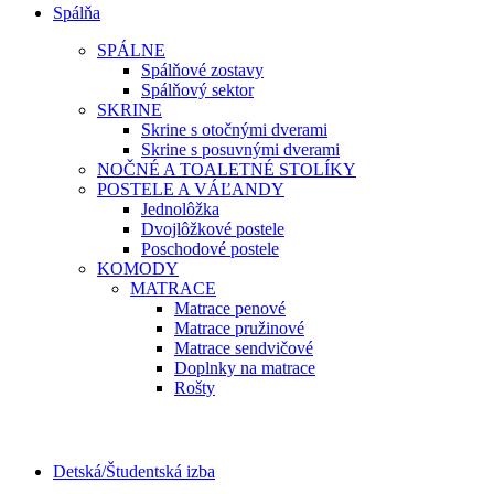
Spálňa
SPÁLNE
Spálňové zostavy
Spálňový sektor
SKRINE
Skrine s otočnými dverami
Skrine s posuvnými dverami
NOČNÉ A TOALETNÉ STOLÍKY
POSTELE A VÁĽANDY
Jednolôžka
Dvojlôžkové postele
Poschodové postele
KOMODY
MATRACE
Matrace penové
Matrace pružinové
Matrace sendvičové
Doplnky na matrace
Rošty
Detská/Študentská izba