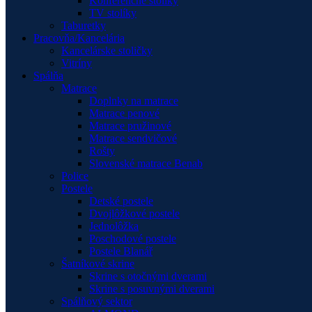
Konferenčné stolíky
TV stolíky
Taburetky
Pracovňa/Kancelária
Kancelárske stoličky
Vitríny
Spálňa
Matrace
Doplnky na matrace
Matrace penové
Matrace pružinové
Matrace sendvičové
Rošty
Slovenské matrace Benab
Police
Postele
Detské postele
Dvojlôžkové postele
Jednolôžka
Poschodové postele
Postele Blanář
Šatníkové skrine
Skrine s otočnými dverami
Skrine s posuvnými dverami
Spálňový sektor