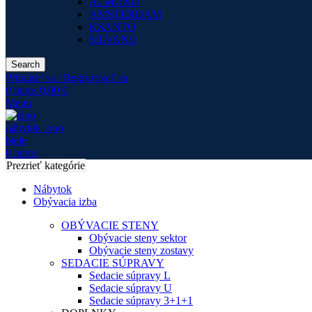
ALMOND
AMSTERDAM
KSANTO
SILVANO
Search
Prihlásiť sa / Registrovať sa
0
items
0,00
€
Menu
0
items
Prezrieť kategórie
Nábytok
Obývacia izba
OBÝVACIE STENY
Obývacie steny sektor
Obývacie steny zostavy
SEDACIE SÚPRAVY
Sedacie súpravy L
Sedacie súpravy U
Sedacie súpravy 3+1+1