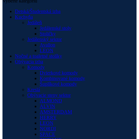
Vyberte kategóriu
Detská/Študentská izba
Kuchyňa
Jedáleň
Jedálenské stoly
Stoličky
Jedálenský sektor
Avallon
LEON
Nočné a toaletné stolíky
Obývacia izba
Komody
Dvierkové komody
Kombinované komody
Šuplíkové komody
Kreslá
Obývacie steny sektor
ALMOND
ALVIN
AMSTERDAM
HERRY
LEON
NORDI
SPACE