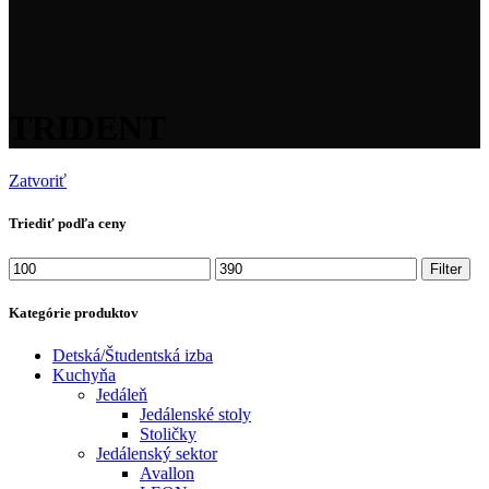
TRIDENT
Zatvoriť
Triediť podľa ceny
Minimálna
Maximálna
Filter
cena
cena
Kategórie produktov
Detská/Študentská izba
Kuchyňa
Jedáleň
Jedálenské stoly
Stoličky
Jedálenský sektor
Avallon