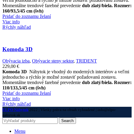
veľmi jednoducho a rýchlo je možné zostaviť požadovanú zostavu.
Momentálne trendové farebné prevedenie
dub zlatý/biela.
Rozmer:
160/93,5/45 cm (švh)
Pridať do zoznamu želaní
Viac info
Rýchly náhľad
Komoda 3D
Obývacia izba
,
Obývacie steny sektor
,
TRIDENT
229,00
€
Komoda 3D
Nábytok je vhodný do moderných interiérov a veľmi
jednoducho a rýchlo je možné zostaviť požadovanú zostavu.
Momentálne trendové farebné prevedenie
dub zlatý/biela.
Rozmer:
110/133,5/45 cm (švh)
Pridať do zoznamu želaní
Viac info
Rýchly náhľad
ELPO Nábytok
2022 | Všetky práva na obsah vyhradené | info@elpo-
nabytok.sk
Search
Menu