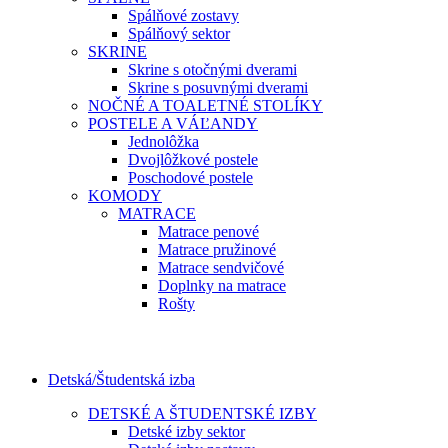
Spálňové zostavy
Spálňový sektor
SKRINE
Skrine s otočnými dverami
Skrine s posuvnými dverami
NOČNÉ A TOALETNÉ STOLÍKY
POSTELE A VÁĽANDY
Jednolôžka
Dvojlôžkové postele
Poschodové postele
KOMODY
MATRACE
Matrace penové
Matrace pružinové
Matrace sendvičové
Doplnky na matrace
Rošty
Detská/Študentská izba
DETSKÉ A ŠTUDENTSKÉ IZBY
Detské izby sektor