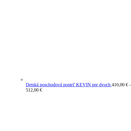
Detská poschodová posteľ KEVIN pre dvoch
410,00
€
Price
512,00
€
range:
410,00 €
through
512,00 €