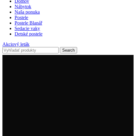
Domov
Nábytok
Naša ponuka
Postele
Postele Blanář
Sedacie vaky
Detské postele
Akciový leták
Search