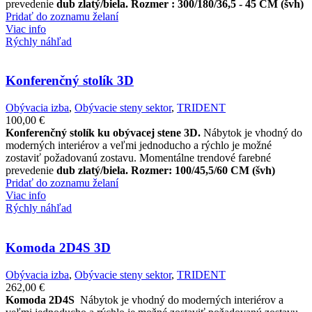
prevedenie
dub zlatý/biela.
Rozmer : 300/180/36,5 - 45 CM (švh)
Pridať do zoznamu želaní
Viac info
Rýchly náhľad
Konferenčný stolík 3D
Obývacia izba
,
Obývacie steny sektor
,
TRIDENT
100,00
€
Konferenčný stolík ku obývacej stene 3D.
Nábytok je vhodný do
moderných interiérov a veľmi jednoducho a rýchlo je možné
zostaviť požadovanú zostavu. Momentálne trendové farebné
prevedenie
dub zlatý/biela.
Rozmer: 100/45,5/60 CM (švh)
Pridať do zoznamu želaní
Viac info
Rýchly náhľad
Komoda 2D4S 3D
Obývacia izba
,
Obývacie steny sektor
,
TRIDENT
262,00
€
Komoda 2D4S
Nábytok je vhodný do moderných interiérov a