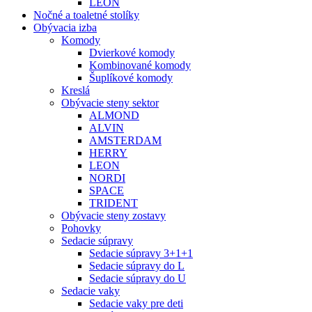
LEON
Nočné a toaletné stolíky
Obývacia izba
Komody
Dvierkové komody
Kombinované komody
Šuplíkové komody
Kreslá
Obývacie steny sektor
ALMOND
ALVIN
AMSTERDAM
HERRY
LEON
NORDI
SPACE
TRIDENT
Obývacie steny zostavy
Pohovky
Sedacie súpravy
Sedacie súpravy 3+1+1
Sedacie súpravy do L
Sedacie súpravy do U
Sedacie vaky
Sedacie vaky pre deti