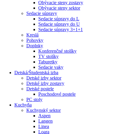
Obývacie steny zostavy
Obývacie steny sektor
Sedacie súpravy
Sedacie súpravy do L
Sedacie súpravy do U
Sedacie súpravy 3+1+1
Kreslá
Pohovky
Doplnky
Konferenčné stolíky
TV stolíky
Taburetky
Sedacie vaky
Detská/Študentská izba
Detské izby sektor
Detské izby zostavy
Detské postele
Poschodové postele
PC stoly
Kuchyňa
Kuchynský sektor
Aspen
Langen
Linea
Loara