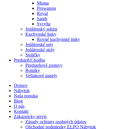
Monia
Prowansja
Royal
Sandi
Sycylia
Jedálenský sektor
Kuchynské linky
Rovné kuchynské linky
Jedálenské sety
Jedálenské stoly
Stoličky
Predsieň/Chodba
Predsieňové zostavy
Botníky
Vešiakové panely
Domov
Nábytok
Naša ponuka
Blog
O nás
Kontakt
Zákaznícky servis
Zásady ochrany osobných údajov
Obchodné podmienky ELPO Nábytok