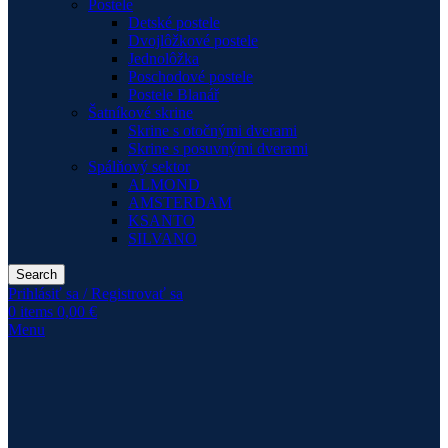
Postele
Detské postele
Dvojlôžkové postele
Jednolôžka
Poschodové postele
Postele Blanář
Šatníkové skrine
Skrine s otočnými dverami
Skrine s posuvnými dverami
Spálňový sektor
ALMOND
AMSTERDAM
KSANTO
SILVANO
Search
Prihlásiť sa / Registrovať sa
0
items
0,00
€
Menu