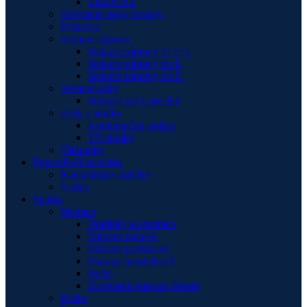
TRIDENT
Obývacie steny zostavy
Pohovky
Sedacie súpravy
Sedacie súpravy 3+1+1
Sedacie súpravy do L
Sedacie súpravy do U
Sedacie vaky
Sedacie vaky pre deti
Stoly a stolíky
Konferenčné stolíky
TV stolíky
Taburetky
Pracovňa/Kancelária
Kancelárske stoličky
Vitríny
Spálňa
Matrace
Doplnky na matrace
Matrace penové
Matrace pružinové
Matrace sendvičové
Rošty
Slovenské matrace Benab
Police