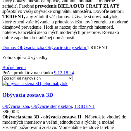
ktorý dokáže miestnosť opticky zútulniť, obohatiť a moderne
zariadiť. Farebné
prevedenie BIELA/DUB CRAFT ZLATÝ
spôsobí vo vašej obývačke originálnu atmosféru. Dovoľte sektoru
TRIDENT,
aby zútulnil váš domov. Užívajte si nový nábytok,
ktorý zmení vaše bývanie, a prinesie sviežu novú energiu a moderné
dizajnové prevedenie. Hodí sa naozaj do rôznych miestností,
hotelov, kancelárií alebo iných moderných priestorov. Rovnako
dobre zapadne do tradičnej domácnosti.
Domov
Obývacia izba
Obývacie steny sektor
TRIDENT
Zoradené
Zobrazujú sa 4 výsledky
podľa
Bočné menu
najnovších
Počet produktov na stránku
9
12
18
24
Obývacia zostava 3D
Obývacia izba
,
Obývacie steny sektor
,
TRIDENT
386,00
€
Obývacia stena 3D - obývacia zostava II
. Nábytok je vhodný do
moderných interiérov a veľmi jednoducho a rýchlo je možné
zostaviť požadovanú zostavu. Momentálne trendové farebné