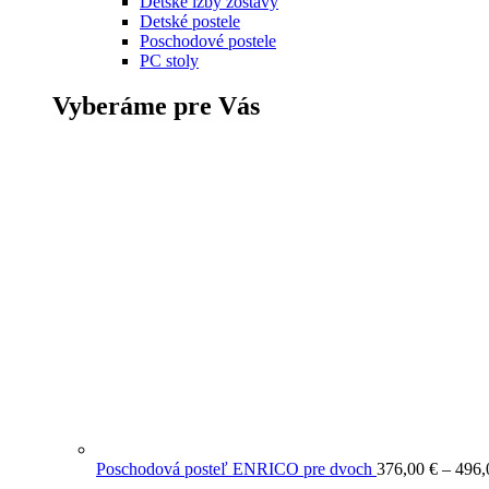
Detské izby zostavy
Detské postele
Poschodové postele
PC stoly
Vyberáme pre Vás
Poschodová posteľ ENRICO pre dvoch
376,00
€
–
496