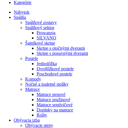
Kategórie
Nábytok
Spálňa
Spálňové zostavy
Spálňový sektor
Prowansja
SILVANO
Šatníkové skrine
Skrine s otočnými dverami
Skrine s posuvnými dverami
Postele
Jednolôžka
Dvojlôžkové postele
Poschodové postele
Komody
Nočné a toaletné stolíky
Matrace
Matrace penové
Matrace pružinové
Matrace sendvičové
Doplnky na matrace
Rošty
Obývacia izba
Obývacie steny