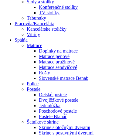
Stoly a stolíky
Konferenčné stolíky
TV stolíky
Taburetky
Pracovňa/Kancelária
Kancelárske stoličky
Vitríny
Spálňa
Matrace
Doplnky na matrace
Matrace penové
Matrace pružinové
Matrace sendvičové
Rošty
Slovenské matrace Benab
Police
Postele
Detské postele
Dvojlôžkové postele
Jednolôžka
Poschodové postele
Postele Blanář
Šatníkové skrine
Skrine s otočnými dverami
Skrine s posuvnými dverami