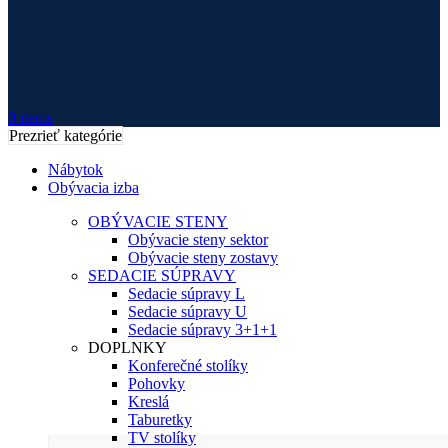
0
items
Prezrieť kategórie
Nábytok
Obývacia izba
OBÝVACIE STENY
Obývacie steny sektor
Obývacie steny zostavy
SEDACIE SÚPRAVY
Sedacie súpravy L
Sedacie súpravy U
Sedacie súpravy 3+1+1
DOPLNKY
Konferečné stolíky
Pohovky
Kreslá
Taburetky
TV stolíky