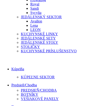
Royal
Sandi
Sycylia
JEDÁLENSKÝ SEKTOR
Avallon
Lena
LEON
KUCHYNSKÉ LINKY
JEDÁLENSKÉ SETY
JEDÁLENSKÉ STOLY
STOLIČKY
KUCHYNSKÉ PRÍSLUŠENSTVO
Kúpelňa
KÚPEĽNE SEKTOR
Predsieň/Chodba
PREDSIEŇ/CHODBA
BOTNÍKY
VEŠIAKOVÉ PANELY