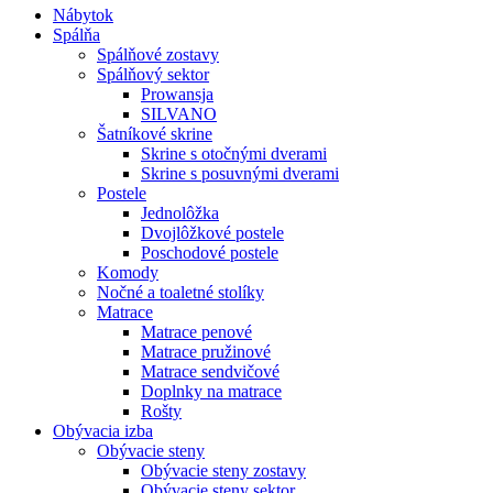
Nábytok
Spálňa
Spálňové zostavy
Spálňový sektor
Prowansja
SILVANO
Šatníkové skrine
Skrine s otočnými dverami
Skrine s posuvnými dverami
Postele
Jednolôžka
Dvojlôžkové postele
Poschodové postele
Komody
Nočné a toaletné stolíky
Matrace
Matrace penové
Matrace pružinové
Matrace sendvičové
Doplnky na matrace
Rošty
Obývacia izba
Obývacie steny
Obývacie steny zostavy
Obývacie steny sektor