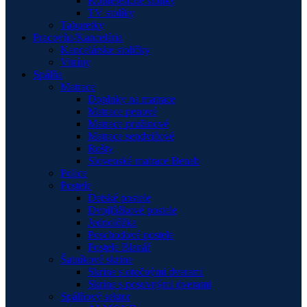
Konferenčné stolíky
TV stolíky
Taburetky
Pracovňa/Kancelária
Kancelárske stoličky
Vitríny
Spálňa
Matrace
Doplnky na matrace
Matrace penové
Matrace pružinové
Matrace sendvičové
Rošty
Slovenské matrace Benab
Police
Postele
Detské postele
Dvojlôžkové postele
Jednolôžka
Poschodové postele
Postele Blanář
Šatníkové skrine
Skrine s otočnými dverami
Skrine s posuvnými dverami
Spálňový sektor