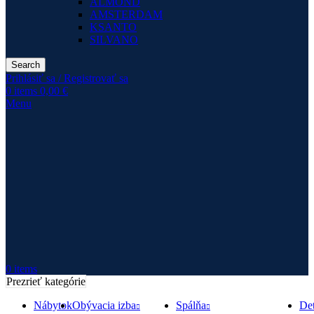
ALMOND
AMSTERDAM
KSANTO
SILVANO
Search
Prihlásiť sa / Registrovať sa
0
items
0,00
€
Menu
0
items
Prezrieť kategórie
Nábytok
Obývacia izba
Spálňa
Det