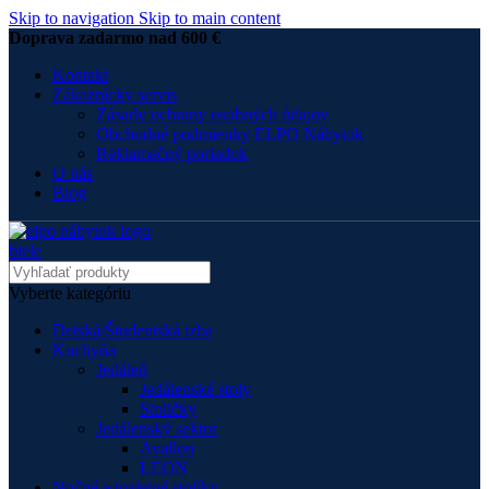
Skip to navigation
Skip to main content
Doprava zadarmo nad 600 €
Kontakt
Zákaznícky servis
Zásady ochrany osobných údajov
Obchodné podmienky ELPO Nábytok
Reklamačný poriadok
O nás
Blog
Vyberte kategóriu
Detská/Študentská izba
Kuchyňa
Jedáleň
Jedálenské stoly
Stoličky
Jedálenský sektor
Avallon
LEON
Nočné a toaletné stolíky