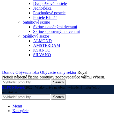
Dvojlôžkové postele
Jednolôžka
Poschodové postele
Postele Blanář
Šatníkové skrine
Skrine s otočnými dverami
Skrine s posuvnými dverami
Spálňový sektor
ALMOND
AMSTERDAM
KSANTO
SILVANO
Domov
Obývacia izba
Obývacie steny sektor
Royal
Neboli nájdené žiadne produkty zodpovedajúce vášmu výberu.
Search
ELPO Nábytok
2022 | Všetky práva na obsah vyhradené | info@elpo-
nabytok.sk
Search
Menu
Kategórie