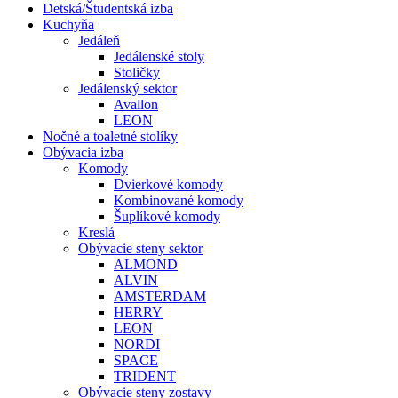
Detská/Študentská izba
Kuchyňa
Jedáleň
Jedálenské stoly
Stoličky
Jedálenský sektor
Avallon
LEON
Nočné a toaletné stolíky
Obývacia izba
Komody
Dvierkové komody
Kombinované komody
Šuplíkové komody
Kreslá
Obývacie steny sektor
ALMOND
ALVIN
AMSTERDAM
HERRY
LEON
NORDI
SPACE
TRIDENT
Obývacie steny zostavy