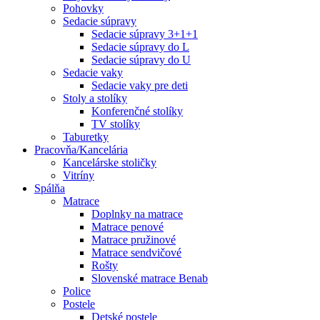
Pohovky
Sedacie súpravy
Sedacie súpravy 3+1+1
Sedacie súpravy do L
Sedacie súpravy do U
Sedacie vaky
Sedacie vaky pre deti
Stoly a stolíky
Konferenčné stolíky
TV stolíky
Taburetky
Pracovňa/Kancelária
Kancelárske stoličky
Vitríny
Spálňa
Matrace
Doplnky na matrace
Matrace penové
Matrace pružinové
Matrace sendvičové
Rošty
Slovenské matrace Benab
Police
Postele
Detské postele