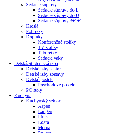
Sedacie súpravy
Sedacie súpravy do L
Sedacie súpravy do U
Sedacie súpravy 3+1+1
Kreslá
Pohovky
Doplnky
Konferenčné stolíky
TV stolíky
Taburetky
Sedacie vaky
Detská/Študentská izba
Detské izby sektor
Detské izby zostavy
Detské postele
Poschodové postele
PC stoly
Kuchyňa
Kuchynský sektor
Aspen
Langen
Linea
Loara
Monia
Prowansja