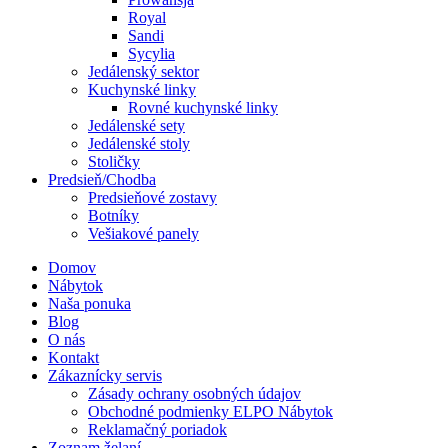
Royal
Sandi
Sycylia
Jedálenský sektor
Kuchynské linky
Rovné kuchynské linky
Jedálenské sety
Jedálenské stoly
Stoličky
Predsieň/Chodba
Predsieňové zostavy
Botníky
Vešiakové panely
Domov
Nábytok
Naša ponuka
Blog
O nás
Kontakt
Zákaznícky servis
Zásady ochrany osobných údajov
Obchodné podmienky ELPO Nábytok
Reklamačný poriadok
Zoznam želaní