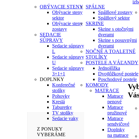
izb
OBÝVACIE STENY
SPÁLNE
Obývacie steny
Spálňové zostavy
sektor
Spálňový sektor
Obývacie steny
SKRINE
zostavy
Skrine s otočnými
SEDACIE
dverami
SÚPRAVY
Skrine s posuvnými
Sedacie súpravy
dverami
L
NOČNÉ A TOALETNÉ
Sedacie súpravy
STOLÍKY
U
POSTELE A VÁĽANDY
Sedacie súpravy
Jednolôžka
3+1+1
Dvojlôžkové postele
DOPLNKY
Poschodové postele
Konferečné
KOMODY
Vy
stolíky
MATRACE
Vá
Pohovky
Matrace
Kreslá
penové
Taburetky
Matrace
TV stolíky
pružinové
Sedacie vaky
Matrace
sendvičové
Z PONUKY
Doplnky
VYBERÁME
na matrace