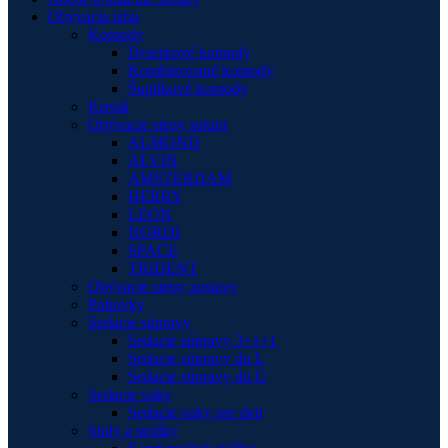
Obývacia izba
Komody
Dvierkové komody
Kombinované komody
Šuplíkové komody
Kreslá
Obývacie steny sektor
ALMOND
ALVIN
AMSTERDAM
HERRY
LEON
NORDI
SPACE
TRIDENT
Obývacie steny zostavy
Pohovky
Sedacie súpravy
Sedacie súpravy 3+1+1
Sedacie súpravy do L
Sedacie súpravy do U
Sedacie vaky
Sedacie vaky pre deti
Stoly a stolíky