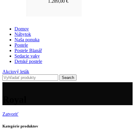
1.289,00
€
Domov
Nábytok
Naša ponuka
Postele
Postele Blanář
Sedacie vaky
Detské postele
Akciový leták
Search
Royal
Zatvoriť
Kategórie produktov