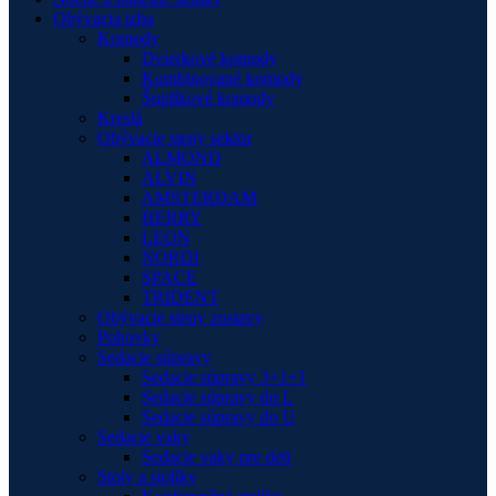
Obývacia izba
Komody
Dvierkové komody
Kombinované komody
Šuplíkové komody
Kreslá
Obývacie steny sektor
ALMOND
ALVIN
AMSTERDAM
HERRY
LEON
NORDI
SPACE
TRIDENT
Obývacie steny zostavy
Pohovky
Sedacie súpravy
Sedacie súpravy 3+1+1
Sedacie súpravy do L
Sedacie súpravy do U
Sedacie vaky
Sedacie vaky pre deti
Stoly a stolíky