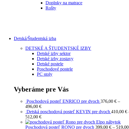
Doplnky na matrace
Rošty
Detská/Študentská izba
DETSKÉ A ŠTUDENTSKÉ IZBY
Detské izby sektor
Detské izby zostavy
Detské postele
Poschodové postele
PC stoly
Vyberáme pre Vás
Poschodová posteľ ENRICO pre dvoch
376,00
€
–
Price
496,00
€
range:
Detská poschodová posteľ KEVIN pre dvoch
410,00
€
376,00 €
Price
512,00
€
through
range:
496,00 €
410,00 €
Poschodová posteľ RONO pre dvoch
399,00
€
–
519,0