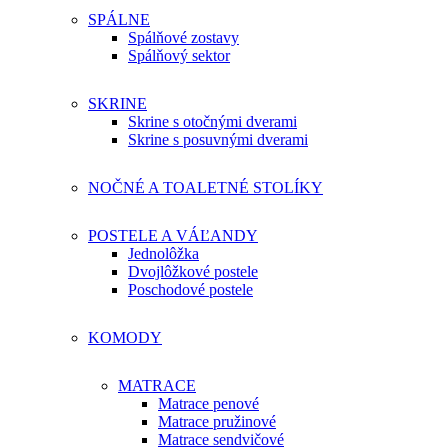
SPÁLNE
Spálňové zostavy
Spálňový sektor
SKRINE
Skrine s otočnými dverami
Skrine s posuvnými dverami
NOČNÉ A TOALETNÉ STOLÍKY
POSTELE A VÁĽANDY
Jednolôžka
Dvojlôžkové postele
Poschodové postele
KOMODY
MATRACE
Matrace penové
Matrace pružinové
Matrace sendvičové