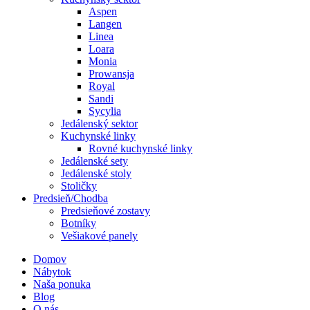
Aspen
Langen
Linea
Loara
Monia
Prowansja
Royal
Sandi
Sycylia
Jedálenský sektor
Kuchynské linky
Rovné kuchynské linky
Jedálenské sety
Jedálenské stoly
Stoličky
Predsieň/Chodba
Predsieňové zostavy
Botníky
Vešiakové panely
Domov
Nábytok
Naša ponuka
Blog
O nás