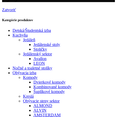
Zatvoriť
Kategórie produktov
Detská/Študentská izba
Kuchyňa
Jedáleň
Jedálenské stoly
Stoličky
Jedálenský sektor
Avallon
LEON
Nočné a toaletné stolíky
Obývacia izba
Komody
Dvierkové komody
Kombinované komody
Šuplíkové komody
Kreslá
Obývacie steny sektor
ALMOND
ALVIN
AMSTERDAM