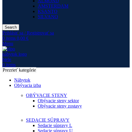
ALMOND
AMSTERDAM
KSANTO
SILVANO
Search
Prihlásiť sa / Registrovať sa
0
items
0,00
€
Menu
0
items
Prezrieť kategórie
Nábytok
Obývacia izba
OBÝVACIE STENY
Obývacie steny sektor
Obývacie steny zostavy
SEDACIE SÚPRAVY
Sedacie súpravy L
Sedacie súpravy U