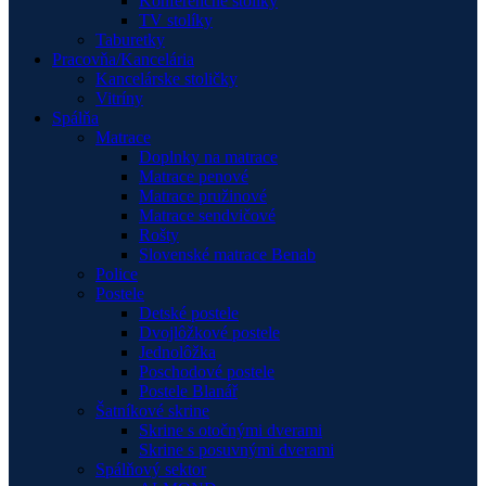
Konferenčné stolíky
TV stolíky
Taburetky
Pracovňa/Kancelária
Kancelárske stoličky
Vitríny
Spálňa
Matrace
Doplnky na matrace
Matrace penové
Matrace pružinové
Matrace sendvičové
Rošty
Slovenské matrace Benab
Police
Postele
Detské postele
Dvojlôžkové postele
Jednolôžka
Poschodové postele
Postele Blanář
Šatníkové skrine
Skrine s otočnými dverami
Skrine s posuvnými dverami
Spálňový sektor