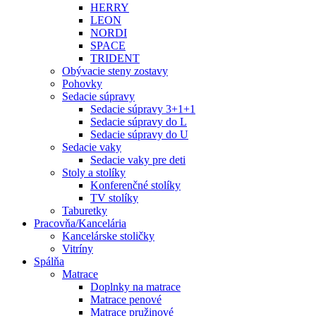
HERRY
LEON
NORDI
SPACE
TRIDENT
Obývacie steny zostavy
Pohovky
Sedacie súpravy
Sedacie súpravy 3+1+1
Sedacie súpravy do L
Sedacie súpravy do U
Sedacie vaky
Sedacie vaky pre deti
Stoly a stolíky
Konferenčné stolíky
TV stolíky
Taburetky
Pracovňa/Kancelária
Kancelárske stoličky
Vitríny
Spálňa
Matrace
Doplnky na matrace
Matrace penové
Matrace pružinové