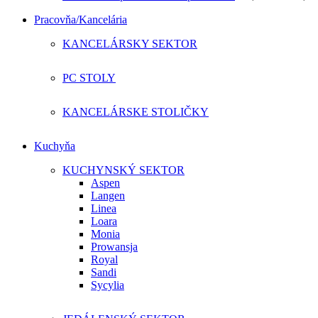
through
Pracovňa/Kancelária
512,00 €
KANCELÁRSKY SEKTOR
PC STOLY
KANCELÁRSKE STOLIČKY
Kuchyňa
KUCHYNSKÝ SEKTOR
Aspen
Langen
Linea
Loara
Monia
Prowansja
Royal
Sandi
Sycylia