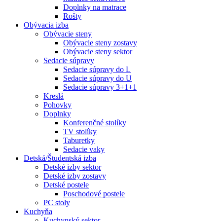
Doplnky na matrace
Rošty
Obývacia izba
Obývacie steny
Obývacie steny zostavy
Obývacie steny sektor
Sedacie súpravy
Sedacie súpravy do L
Sedacie súpravy do U
Sedacie súpravy 3+1+1
Kreslá
Pohovky
Doplnky
Konferenčné stolíky
TV stolíky
Taburetky
Sedacie vaky
Detská/Študentská izba
Detské izby sektor
Detské izby zostavy
Detské postele
Poschodové postele
PC stoly
Kuchyňa
Kuchynský sektor