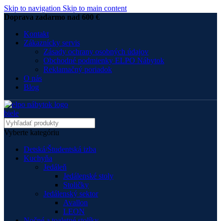
Skip to navigation
Skip to main content
Doprava zadarmo nad 600 €
Kontakt
Zákaznícky servis
Zásady ochrany osobných údajov
Obchodné podmienky ELPO Nábytok
Reklamačný poriadok
O nás
Blog
Vyberte kategóriu
Detská/Študentská izba
Kuchyňa
Jedáleň
Jedálenské stoly
Stoličky
Jedálenský sektor
Avallon
LEON
Nočné a toaletné stolíky