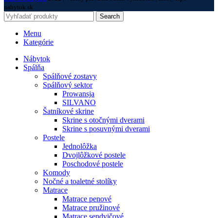
nabytok.sk
Search
Menu
Kategórie
Nábytok
Spálňa
Spálňové zostavy
Spálňový sektor
Prowansja
SILVANO
Šatníkové skrine
Skrine s otočnými dverami
Skrine s posuvnými dverami
Postele
Jednolôžka
Dvojlôžkové postele
Poschodové postele
Komody
Nočné a toaletné stolíky
Matrace
Matrace penové
Matrace pružinové
Matrace sendvičové