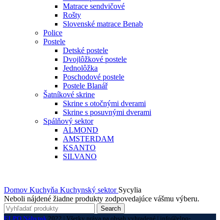
Matrace sendvičové
Rošty
Slovenské matrace Benab
Police
Postele
Detské postele
Dvojlôžkové postele
Jednolôžka
Poschodové postele
Postele Blanář
Šatníkové skrine
Skrine s otočnými dverami
Skrine s posuvnými dverami
Spálňový sektor
ALMOND
AMSTERDAM
KSANTO
SILVANO
Domov
Kuchyňa
Kuchynský sektor
Sycylia
Neboli nájdené žiadne produkty zodpovedajúce vášmu výberu.
Search
ELPO Nábytok
2022 | Všetky práva na obsah vyhradené | info@elpo-