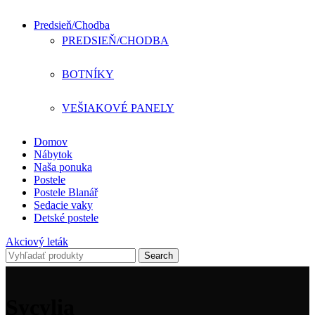
Predsieň/Chodba
PREDSIEŇ/CHODBA
BOTNÍKY
VEŠIAKOVÉ PANELY
Domov
Nábytok
Naša ponuka
Postele
Postele Blanář
Sedacie vaky
Detské postele
Akciový leták
Search
Sycylia