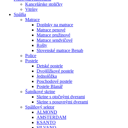
Kancelárske stoličky
Vitríny
Spálňa
Matrace
Doplnky na matrace
Matrace penové
Matrace pružinové
Matrace sendvičové
Rošty
Slovenské matrace Benab
Police
Postele
Detské postele
Dvojlôžkové postele
Jednolôžka
Poschodové postele
Postele Blanář
Šatníkové skrine
Skrine s otočnými dverami
Skrine s posuvnými dverami
Spálňový sektor
ALMOND
AMSTERDAM
KSANTO
SILVANO