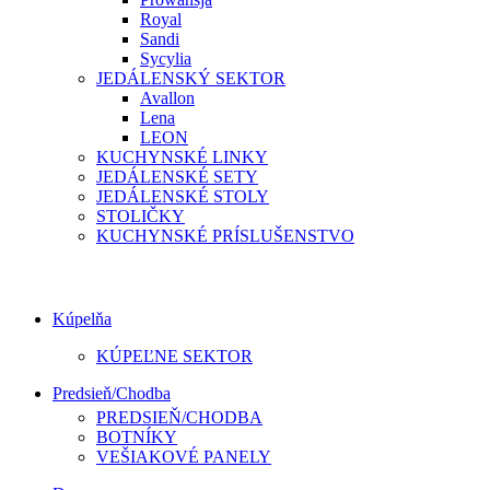
Royal
Sandi
Sycylia
JEDÁLENSKÝ SEKTOR
Avallon
Lena
LEON
KUCHYNSKÉ LINKY
JEDÁLENSKÉ SETY
JEDÁLENSKÉ STOLY
STOLIČKY
KUCHYNSKÉ PRÍSLUŠENSTVO
Kúpelňa
KÚPEĽNE SEKTOR
Predsieň/Chodba
PREDSIEŇ/CHODBA
BOTNÍKY
VEŠIAKOVÉ PANELY