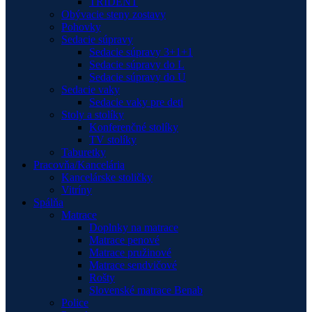
TRIDENT
Obývacie steny zostavy
Pohovky
Sedacie súpravy
Sedacie súpravy 3+1+1
Sedacie súpravy do L
Sedacie súpravy do U
Sedacie vaky
Sedacie vaky pre deti
Stoly a stolíky
Konferenčné stolíky
TV stolíky
Taburetky
Pracovňa/Kancelária
Kancelárske stoličky
Vitríny
Spálňa
Matrace
Doplnky na matrace
Matrace penové
Matrace pružinové
Matrace sendvičové
Rošty
Slovenské matrace Benab
Police