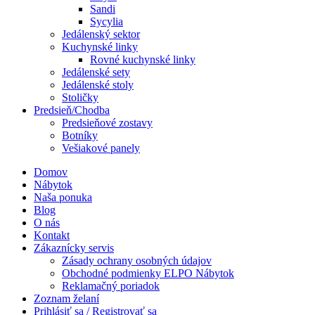
Sandi
Sycylia
Jedálenský sektor
Kuchynské linky
Rovné kuchynské linky
Jedálenské sety
Jedálenské stoly
Stoličky
Predsieň/Chodba
Predsieňové zostavy
Botníky
Vešiakové panely
Domov
Nábytok
Naša ponuka
Blog
O nás
Kontakt
Zákaznícky servis
Zásady ochrany osobných údajov
Obchodné podmienky ELPO Nábytok
Reklamačný poriadok
Zoznam želaní
Prihlásiť sa / Registrovať sa