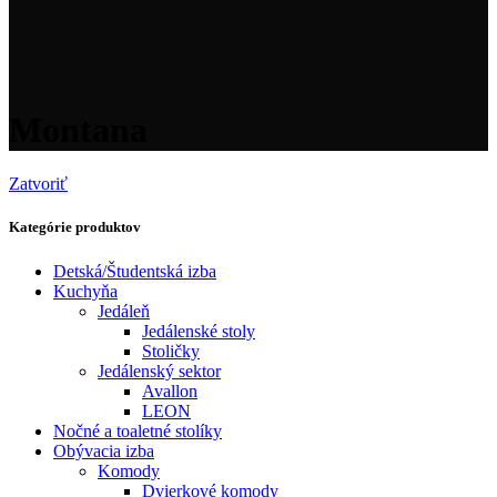
Montana
Zatvoriť
Kategórie produktov
Detská/Študentská izba
Kuchyňa
Jedáleň
Jedálenské stoly
Stoličky
Jedálenský sektor
Avallon
LEON
Nočné a toaletné stolíky
Obývacia izba
Komody
Dvierkové komody