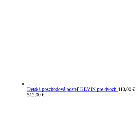
Detská poschodová posteľ KEVIN pre dvoch
410,00
€
Price
512,00
€
range:
410,00 €
through
512,00 €