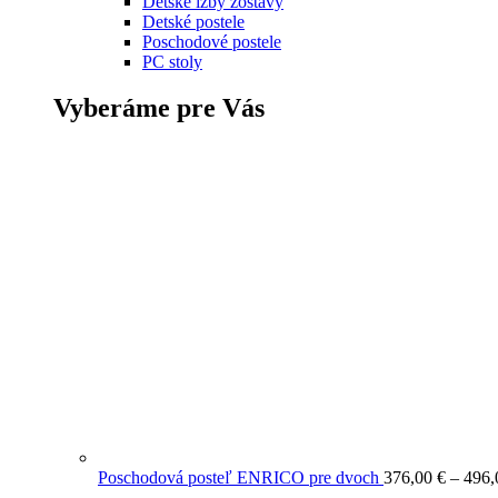
Detské izby zostavy
Detské postele
Poschodové postele
PC stoly
Vyberáme pre Vás
Poschodová posteľ ENRICO pre dvoch
376,00
€
–
496