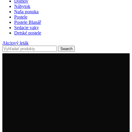
Domov
Nábytok
Naša ponuka
Postele
Postele Blanář
Sedacie vaky
Detské postele
Akciový leták
Search