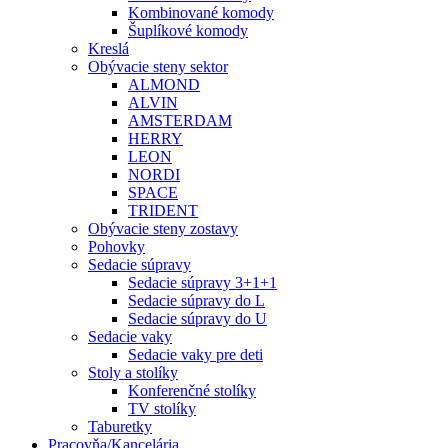
Kombinované komody
Šuplíkové komody
Kreslá
Obývacie steny sektor
ALMOND
ALVIN
AMSTERDAM
HERRY
LEON
NORDI
SPACE
TRIDENT
Obývacie steny zostavy
Pohovky
Sedacie súpravy
Sedacie súpravy 3+1+1
Sedacie súpravy do L
Sedacie súpravy do U
Sedacie vaky
Sedacie vaky pre deti
Stoly a stolíky
Konferenčné stolíky
TV stolíky
Taburetky
Pracovňa/Kancelária