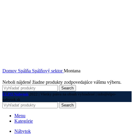
Domov
Spálňa
Spálňový sektor
Montana
Neboli nájdené žiadne produkty zodpovedajúce vášmu výberu.
Search
ELPO Nábytok
2022 | Všetky práva na obsah vyhradené | info@elpo-
nabytok.sk
Search
Menu
Kategórie
Nábytok