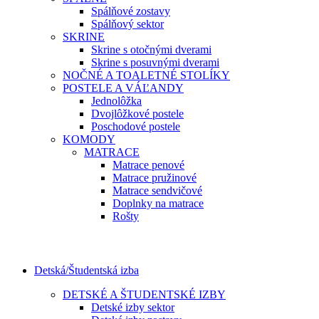
Spálňové zostavy
Spálňový sektor
SKRINE
Skrine s otočnými dverami
Skrine s posuvnými dverami
NOČNÉ A TOALETNÉ STOLÍKY
POSTELE A VÁĽANDY
Jednolôžka
Dvojlôžkové postele
Poschodové postele
KOMODY
MATRACE
Matrace penové
Matrace pružinové
Matrace sendvičové
Doplnky na matrace
Rošty
Detská/Študentská izba
DETSKÉ A ŠTUDENTSKÉ IZBY
Detské izby sektor