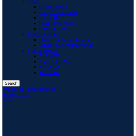
Postele
Detské postele
Dvojlôžkové postele
Jednolôžka
Poschodové postele
Postele Blanář
Šatníkové skrine
Skrine s otočnými dverami
Skrine s posuvnými dverami
Spálňový sektor
ALMOND
AMSTERDAM
KSANTO
SILVANO
Search
Prihlásiť sa / Registrovať sa
0
items
0,00
€
Menu