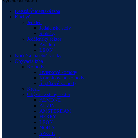
Vyberte kategóriu
Detská/Študentská izba
Kuchyňa
Jedáleň
Jedálenské stoly
Stoličky
Jedálenský sektor
Avallon
LEON
Nočné a toaletné stolíky
Obývacia izba
Komody
Dvierkové komody
Kombinované komody
Šuplíkové komody
Kreslá
Obývacie steny sektor
ALMOND
ALVIN
AMSTERDAM
HERRY
LEON
NORDI
SPACE