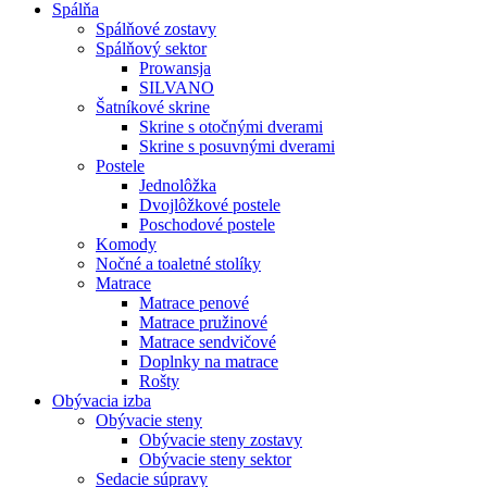
Spálňa
Spálňové zostavy
Spálňový sektor
Prowansja
SILVANO
Šatníkové skrine
Skrine s otočnými dverami
Skrine s posuvnými dverami
Postele
Jednolôžka
Dvojlôžkové postele
Poschodové postele
Komody
Nočné a toaletné stolíky
Matrace
Matrace penové
Matrace pružinové
Matrace sendvičové
Doplnky na matrace
Rošty
Obývacia izba
Obývacie steny
Obývacie steny zostavy
Obývacie steny sektor
Sedacie súpravy