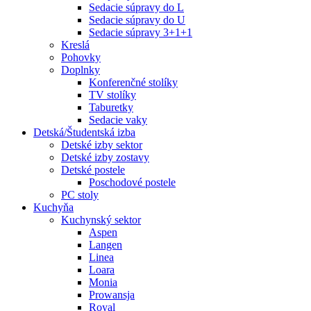
Sedacie súpravy do L
Sedacie súpravy do U
Sedacie súpravy 3+1+1
Kreslá
Pohovky
Doplnky
Konferenčné stolíky
TV stolíky
Taburetky
Sedacie vaky
Detská/Študentská izba
Detské izby sektor
Detské izby zostavy
Detské postele
Poschodové postele
PC stoly
Kuchyňa
Kuchynský sektor
Aspen
Langen
Linea
Loara
Monia
Prowansja
Royal