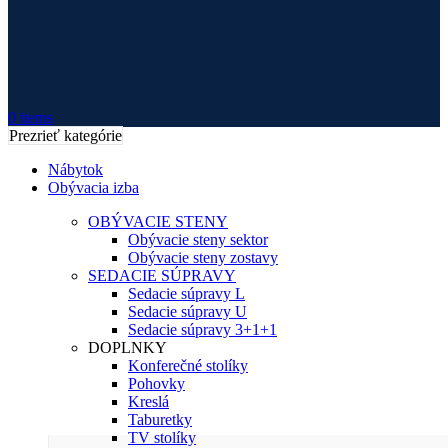
0
items
Prezrieť kategórie
Nábytok
Obývacia izba
OBÝVACIE STENY
Obývacie steny sektor
Obývacie steny zostavy
SEDACIE SÚPRAVY
Sedacie súpravy L
Sedacie súpravy U
Sedacie súpravy 3+1+1
DOPLNKY
Konferečné stolíky
Pohovky
Kreslá
Taburetky
TV stolíky