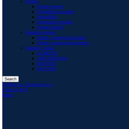
Postele
Detské postele
Dvojlôžkové postele
Jednolôžka
Poschodové postele
Postele Blanář
Šatníkové skrine
Skrine s otočnými dverami
Skrine s posuvnými dverami
Spálňový sektor
ALMOND
AMSTERDAM
KSANTO
SILVANO
Search
Prihlásiť sa / Registrovať sa
0
items
0,00
€
Menu