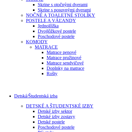
Skrine s otočnými dverami
Skrine s posuvnými dverami
NOČNÉ A TOALETNÉ STOLÍKY
POSTELE A VÁĽANDY
Jednolôžka
Dvojlôžkové postele
Poschodové postele
KOMODY
MATRACE
Matrace penové
Matrace pružinové
Matrace sendvičové
Doplnky na matrace
Rošty
Detská/Študentská izba
DETSKÉ A ŠTUDENTSKÉ IZBY
Detské izby sektor
Detské izby zostavy
Detské postele
Poschodové postele