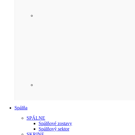
Spálňa
SPÁLNE
Spálňové zostavy
Spálňový sektor
SKRINE