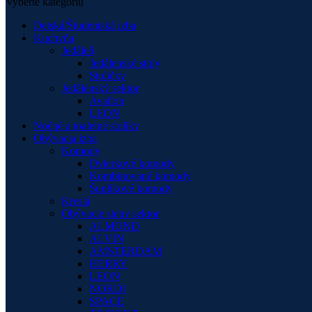
Vyberte kategóriu
Detská/Študentská izba
Kuchyňa
Jedáleň
Jedálenské stoly
Stoličky
Jedálenský sektor
Avallon
LEON
Nočné a toaletné stolíky
Obývacia izba
Komody
Dvierkové komody
Kombinované komody
Šuplíkové komody
Kreslá
Obývacie steny sektor
ALMOND
ALVIN
AMSTERDAM
HERRY
LEON
NORDI
SPACE