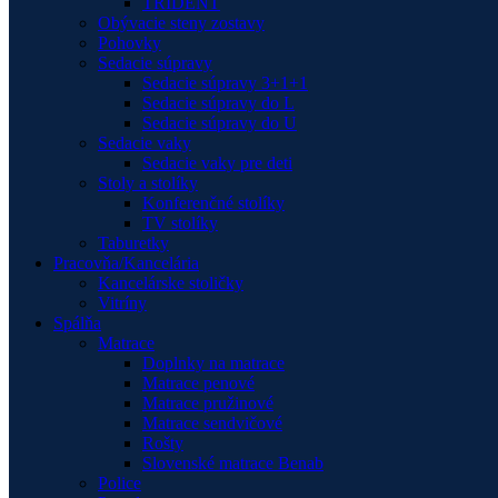
TRIDENT
Obývacie steny zostavy
Pohovky
Sedacie súpravy
Sedacie súpravy 3+1+1
Sedacie súpravy do L
Sedacie súpravy do U
Sedacie vaky
Sedacie vaky pre deti
Stoly a stolíky
Konferenčné stolíky
TV stolíky
Taburetky
Pracovňa/Kancelária
Kancelárske stoličky
Vitríny
Spálňa
Matrace
Doplnky na matrace
Matrace penové
Matrace pružinové
Matrace sendvičové
Rošty
Slovenské matrace Benab
Police