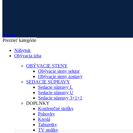
0
items
Prezrieť kategórie
Nábytok
Obývacia izba
OBÝVACIE STENY
Obývacie steny sektor
Obývacie steny zostavy
SEDACIE SÚPRAVY
Sedacie súpravy L
Sedacie súpravy U
Sedacie súpravy 3+1+1
DOPLNKY
Konferečné stolíky
Pohovky
Kreslá
Taburetky
TV stolíky