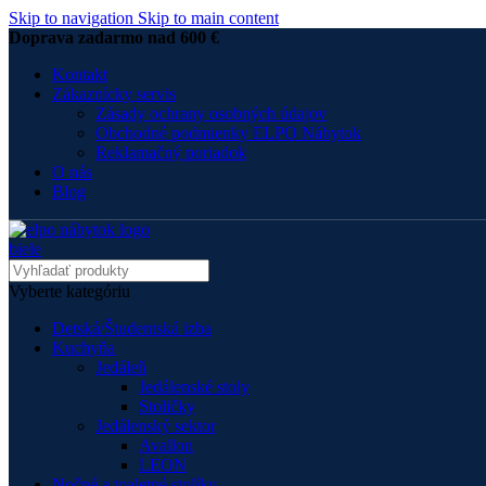
Skip to navigation
Skip to main content
Doprava zadarmo nad 600 €
Kontakt
Zákaznícky servis
Zásady ochrany osobných údajov
Obchodné podmienky ELPO Nábytok
Reklamačný poriadok
O nás
Blog
Vyberte kategóriu
Detská/Študentská izba
Kuchyňa
Jedáleň
Jedálenské stoly
Stoličky
Jedálenský sektor
Avallon
LEON
Nočné a toaletné stolíky