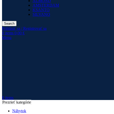
ALMOND
AMSTERDAM
KSANTO
SILVANO
Search
Prihlásiť sa / Registrovať sa
0
items
0,00
€
Menu
0
items
Prezrieť kategórie
Nábytok