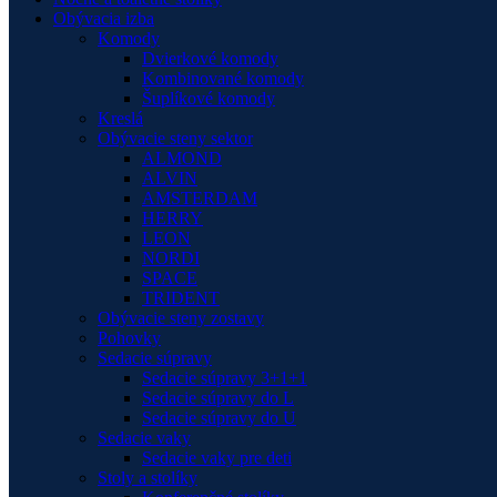
Obývacia izba
Komody
Dvierkové komody
Kombinované komody
Šuplíkové komody
Kreslá
Obývacie steny sektor
ALMOND
ALVIN
AMSTERDAM
HERRY
LEON
NORDI
SPACE
TRIDENT
Obývacie steny zostavy
Pohovky
Sedacie súpravy
Sedacie súpravy 3+1+1
Sedacie súpravy do L
Sedacie súpravy do U
Sedacie vaky
Sedacie vaky pre deti
Stoly a stolíky