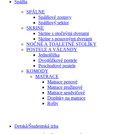
Spálňa
SPÁLNE
Spálňové zostavy
Spálňový sektor
SKRINE
Skrine s otočnými dverami
Skrine s posuvnými dverami
NOČNÉ A TOALETNÉ STOLÍKY
POSTELE A VÁĽANDY
Jednolôžka
Dvojlôžkové postele
Poschodové postele
KOMODY
MATRACE
Matrace penové
Matrace pružinové
Matrace sendvičové
Doplnky na matrace
Rošty
Detská/Študentská izba