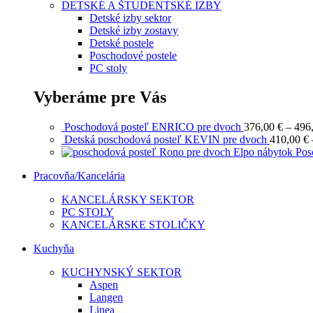
DETSKÉ A ŠTUDENTSKÉ IZBY
Detské izby sektor
Detské izby zostavy
Detské postele
Poschodové postele
PC stoly
Vyberáme pre Vás
Poschodová posteľ ENRICO pre dvoch
376,00
€
–
496
Detská poschodová posteľ KEVIN pre dvoch
410,00
€
Pos
Pracovňa/Kancelária
KANCELÁRSKY SEKTOR
PC STOLY
KANCELÁRSKE STOLIČKY
Kuchyňa
KUCHYNSKÝ SEKTOR
Aspen
Langen
Linea