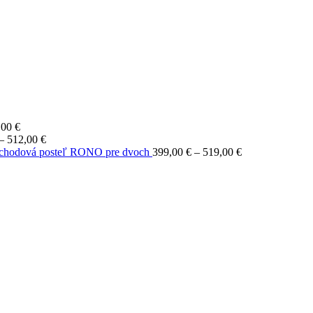
Price
,00
€
range:
Price
–
512,00
€
376,00 €
range:
Price
chodová posteľ RONO pre dvoch
399,00
€
–
519,00
€
through
410,00 €
range:
496,00 €
through
399,00 €
512,00 €
through
519,00 €