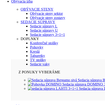
Obývacia izba
OBÝVACIE STENY
Obývacie steny sektor
Obývacie steny zostavy
SEDACIE SÚPRAVY
Sedacie súpravy L
Sedacie súpravy U
Sedacie súpravy 3+1+1
DOPLNKY
Konferečné stolíky
Pohovky
Kreslá
Taburetky
TV stolíky
Sedacie vaky
Z PONUKY VYBERÁME
Sedacia súprav
Sedacia súprava DOMINO
Sedacia súprav