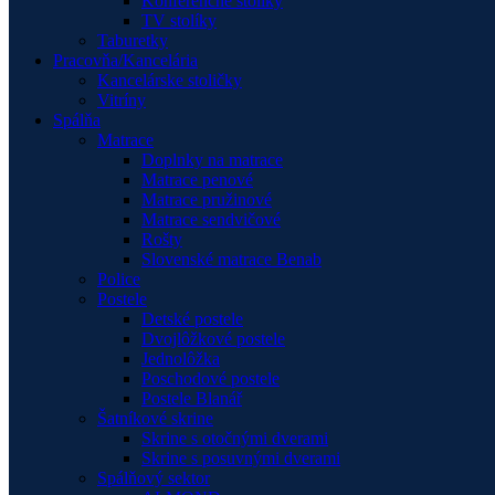
Konferenčné stolíky
TV stolíky
Taburetky
Pracovňa/Kancelária
Kancelárske stoličky
Vitríny
Spálňa
Matrace
Doplnky na matrace
Matrace penové
Matrace pružinové
Matrace sendvičové
Rošty
Slovenské matrace Benab
Police
Postele
Detské postele
Dvojlôžkové postele
Jednolôžka
Poschodové postele
Postele Blanář
Šatníkové skrine
Skrine s otočnými dverami
Skrine s posuvnými dverami
Spálňový sektor