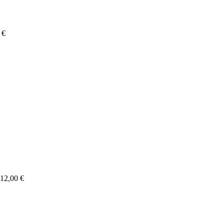
0
€
Price
range:
410,00 €
through
512,00 €
12,00
€
Price
range:
399,00 €
through
519,00 €