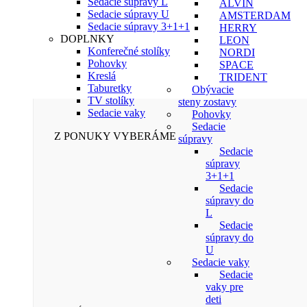
Sedacie súpravy L
ALVIN
Sedacie súpravy U
AMSTERDAM
Sedacie súpravy 3+1+1
HERRY
DOPLNKY
LEON
Konferečné stolíky
NORDI
Pohovky
SPACE
Kreslá
TRIDENT
Taburetky
Obývacie
TV stolíky
steny zostavy
Sedacie vaky
Pohovky
Sedacie
Z PONUKY VYBERÁME
súpravy
Sedacie
súpravy
3+1+1
Sedacie
súpravy do
L
Sedacie
súpravy do
U
Sedacie vaky
Sedacie
vaky pre
deti