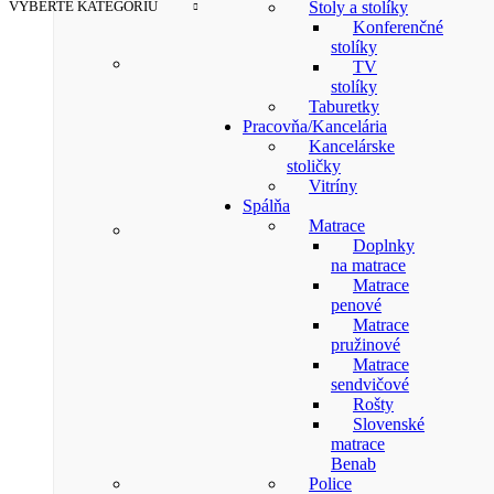
VYBERTE KATEGÓRIU
Stoly a stolíky
Konferenčné
stolíky
TV
stolíky
Taburetky
Pracovňa/Kancelária
Kancelárske
stoličky
Vitríny
Spálňa
Matrace
Doplnky
na matrace
Matrace
penové
Matrace
pružinové
Matrace
sendvičové
Rošty
Slovenské
matrace
Benab
Police