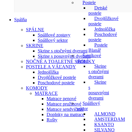
Postele
Detské
postele
Dvojlôžkové
Spálňa
postele
Jednolôžka
SPÁLNE
Poschodové
Spálňové zostavy
postele
Spálňový sektor
Postele
SKRINE
Blanář
Skrine s otočnými dverami
Šatníkové
Skrine s posuvnými dverami
skrine
NOČNÉ A TOALETNÉ STOLÍKY
Skrine
POSTELE A VÁĽANDY
s otočnými
Jednolôžka
dverami
Dvojlôžkové postele
Skrine
Poschodové postele
s
KOMODY
posuvnými
MATRACE
dverami
Matrace penové
Spálňový
Matrace pružinové
sektor
Matrace sendvičové
ALMOND
Doplnky na matrace
AMSTERDAM
Rošty
KSANTO
SILVANO