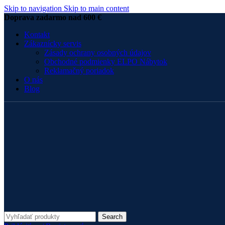
Skip to navigation
Skip to main content
Doprava zadarmo nad 600 €
Kontakt
Zákaznícky servis
Zásady ochrany osobných údajov
Obchodné podmienky ELPO Nábytok
Reklamačný poriadok
O nás
Blog
Search