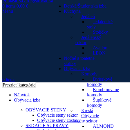
Prihlásiť sa / Registrovať sa
0
items
0,00
€
Detská/Študentská izba
Menu
Kuchyňa
Jedáleň
Jedálenské
stoly
Stoličky
Jedálenský
sektor
Avallon
LEON
Nočné a toaletné
stolíky
Obývacia izba
Komody
Dvierkové
0
items
komody
Prezrieť kategórie
Kombinované
Nábytok
komody
Obývacia izba
Šuplíkové
komody
OBÝVACIE STENY
Kreslá
Obývacie steny sektor
Obývacie
Obývacie steny zostavy
steny sektor
SEDACIE SÚPRAVY
ALMOND