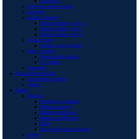
TRIDENT
Obývacie steny zostavy
Pohovky
Sedacie súpravy
Sedacie súpravy 3+1+1
Sedacie súpravy do L
Sedacie súpravy do U
Sedacie vaky
Sedacie vaky pre deti
Stoly a stolíky
Konferenčné stolíky
TV stolíky
Taburetky
Pracovňa/Kancelária
Kancelárske stoličky
Vitríny
Spálňa
Matrace
Doplnky na matrace
Matrace penové
Matrace pružinové
Matrace sendvičové
Rošty
Slovenské matrace Benab
Police