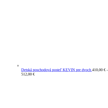
Detská poschodová posteľ KEVIN pre dvoch
410,00
€
Price
512,00
€
range:
410,00 €
through
512,00 €