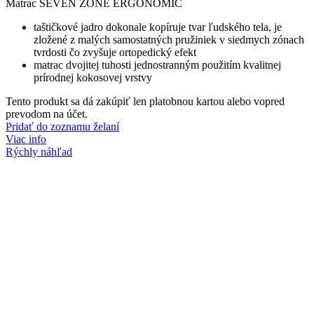
Matrac SEVEN ZONE ERGONOMIC
taštičkové jadro dokonale kopíruje tvar ľudského tela, je
zložené z malých samostatných pružiniek v siedmych zónach
tvrdosti čo zvyšuje ortopedický efekt
matrac dvojitej tuhosti jednostranným použitím kvalitnej
prírodnej kokosovej vrstvy
Tento produkt sa dá zakúpiť len platobnou kartou alebo vopred
prevodom na účet.
Pridať do zoznamu želaní
Viac info
Rýchly náhľad