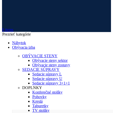
0
items
Prezrieť kategórie
Nábytok
Obývacia izba
OBÝVACIE STENY
Obývacie steny sektor
Obývacie steny zostavy
SEDACIE SÚPRAVY
Sedacie súpravy L
Sedacie súpravy U
Sedacie súpravy 3+1+1
DOPLNKY
Konferečné stolíky
Pohovky
Kreslá
Taburetky
TV stolíky