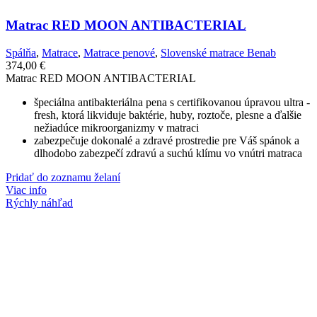
Matrac RED MOON ANTIBACTERIAL
Spálňa
,
Matrace
,
Matrace penové
,
Slovenské matrace Benab
374,00
€
Matrac RED MOON ANTIBACTERIAL
špeciálna antibakteriálna pena s certifikovanou úpravou ultra -
fresh, ktorá likviduje baktérie, huby, roztoče, plesne a ďalšie
nežiadúce mikroorganizmy v matraci
zabezpečuje dokonalé a zdravé prostredie pre Váš spánok a
dlhodobo zabezpečí zdravú a suchú klímu vo vnútri matraca
Pridať do zoznamu želaní
Viac info
Rýchly náhľad