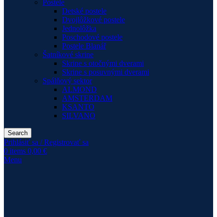
Postele
Detské postele
Dvojlôžkové postele
Jednolôžka
Poschodové postele
Postele Blanář
Šatníkové skrine
Skrine s otočnými dverami
Skrine s posuvnými dverami
Spálňový sektor
ALMOND
AMSTERDAM
KSANTO
SILVANO
Search
Prihlásiť sa / Registrovať sa
0
items
0,00
€
Menu