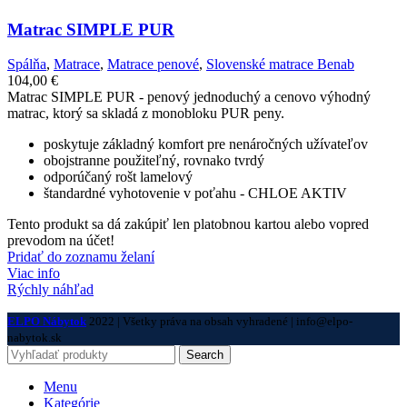
Matrac SIMPLE PUR
Spálňa
,
Matrace
,
Matrace penové
,
Slovenské matrace Benab
104,00
€
Matrac SIMPLE PUR - penový jednoduchý a cenovo výhodný
matrac, ktorý sa skladá z monobloku PUR peny.
poskytuje základný komfort pre nenáročných užívateľov
obojstranne použiteľný, rovnako tvrdý
odporúčaný rošt lamelový
štandardné vyhotovenie v poťahu - CHLOE AKTIV
Tento produkt sa dá zakúpiť len platobnou kartou alebo vopred
prevodom na účet!
Pridať do zoznamu želaní
Viac info
Rýchly náhľad
ELPO Nábytok
2022 | Všetky práva na obsah vyhradené | info@elpo-
nabytok.sk
Search
Menu
Kategórie