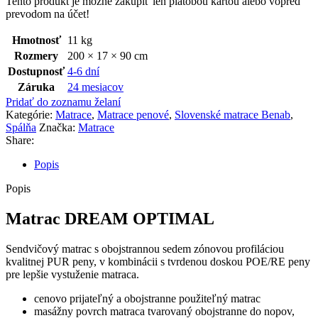
Tento produkt je možne zakúpiť len platobou kartou alebo vopred
prevodom na účet!
Hmotnosť
11 kg
Rozmery
200 × 17 × 90 cm
Dostupnosť
4-6 dní
Záruka
24 mesiacov
Pridať do zoznamu želaní
Kategórie:
Matrace
,
Matrace penové
,
Slovenské matrace Benab
,
Spálňa
Značka:
Matrace
Share:
Popis
Popis
Matrac DREAM OPTIMAL
Sendvičový matrac s obojstrannou sedem zónovou profiláciou
kvalitnej PUR peny, v kombinácii s tvrdenou doskou POE/RE peny
pre lepšie vystuženie matraca.
cenovo prijateľný a obojstranne použiteľný matrac
masážny povrch matraca tvarovaný obojstranne do nopov,