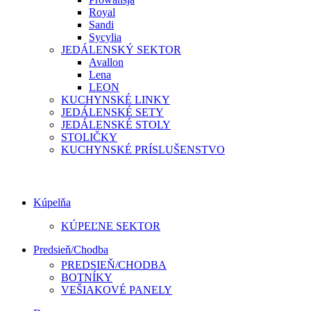
Royal
Sandi
Sycylia
JEDÁLENSKÝ SEKTOR
Avallon
Lena
LEON
KUCHYNSKÉ LINKY
JEDÁLENSKÉ SETY
JEDÁLENSKÉ STOLY
STOLIČKY
KUCHYNSKÉ PRÍSLUŠENSTVO
Kúpelňa
KÚPEĽNE SEKTOR
Predsieň/Chodba
PREDSIEŇ/CHODBA
BOTNÍKY
VEŠIAKOVÉ PANELY