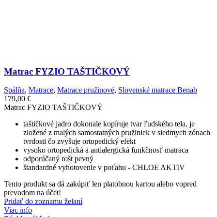
Matrac FYZIO TAŠTIČKOVÝ
Spálňa
,
Matrace
,
Matrace pružinové
,
Slovenské matrace Benab
179,00
€
Matrac FYZIO TAŠTIČKOVÝ
taštičkové jadro dokonale kopíruje tvar ľudského tela, je
zložené z malých samostatných pružiniek v siedmych zónach
tvrdosti čo zvyšuje ortopedický efekt
vysoko ortopedická a antialergická funkčnosť matraca
odporúčaný rošt pevný
štandardné vyhotovenie v poťahu - CHLOE AKTIV
Tento produkt sa dá zakúpiť len platobnou kartou alebo vopred
prevodom na účet!
Pridať do zoznamu želaní
Viac info