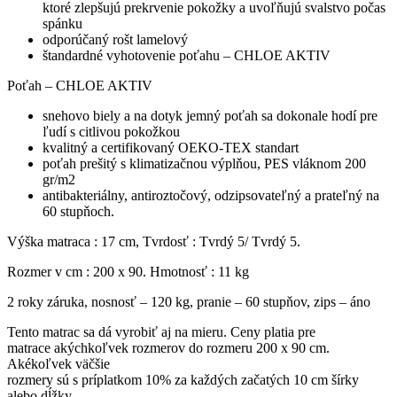
ktoré zlepšujú prekrvenie pokožky a uvoľňujú svalstvo počas
spánku
odporúčaný rošt lamelový
štandardné vyhotovenie poťahu – CHLOE AKTIV
Poťah – CHLOE AKTIV
snehovo biely a na dotyk jemný poťah sa dokonale hodí pre
ľudí s citlivou pokožkou
kvalitný a certifikovaný OEKO-TEX standart
poťah prešitý s klimatizačnou výplňou, PES vláknom 200
gr/m2
antibakteriálny, antiroztočový, odzipsovateľný a prateľný na
60 stupňoch.
Výška matraca : 17 cm, Tvrdosť : Tvrdý 5/ Tvrdý 5.
Rozmer v cm : 200 x 90. Hmotnosť : 11 kg
2 roky záruka, nosnosť – 120 kg, pranie – 60 stupňov, zips – áno
Tento matrac sa dá vyrobiť aj na mieru. Ceny platia pre
matrace akýchkoľvek rozmerov do rozmeru 200 x 90 cm.
Akékoľvek väčšie
rozmery sú s príplatkom 10% za každých začatých 10 cm šírky
alebo dĺžky