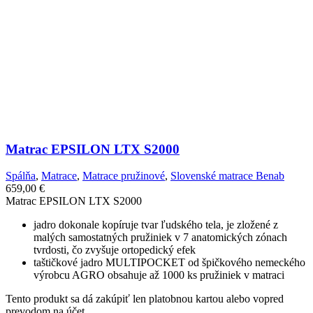
Matrac EPSILON LTX S2000
Spálňa
,
Matrace
,
Matrace pružinové
,
Slovenské matrace Benab
659,00
€
Matrac EPSILON LTX S2000
jadro dokonale kopíruje tvar ľudského tela, je zložené z
malých samostatných pružiniek v 7 anatomických zónach
tvrdosti, čo zvyšuje ortopedický efek
taštičkové jadro MULTIPOCKET od špičkového nemeckého
výrobcu AGRO obsahuje až 1000 ks pružiniek v matraci
Tento produkt sa dá zakúpiť len platobnou kartou alebo vopred
prevodom na účet.