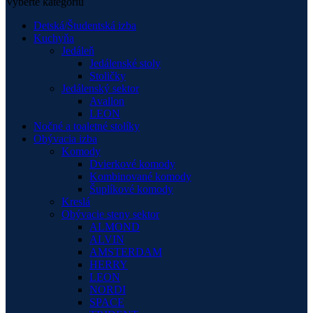
Vyberte kategóriu
Detská/Študentská izba
Kuchyňa
Jedáleň
Jedálenské stoly
Stoličky
Jedálenský sektor
Avallon
LEON
Nočné a toaletné stolíky
Obývacia izba
Komody
Dvierkové komody
Kombinované komody
Šuplíkové komody
Kreslá
Obývacie steny sektor
ALMOND
ALVIN
AMSTERDAM
HERRY
LEON
NORDI
SPACE