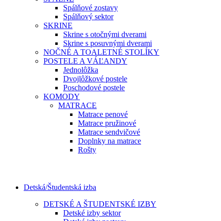
Spálňové zostavy
Spálňový sektor
SKRINE
Skrine s otočnými dverami
Skrine s posuvnými dverami
NOČNÉ A TOALETNÉ STOLÍKY
POSTELE A VÁĽANDY
Jednolôžka
Dvojlôžkové postele
Poschodové postele
KOMODY
MATRACE
Matrace penové
Matrace pružinové
Matrace sendvičové
Doplnky na matrace
Rošty
Detská/Študentská izba
DETSKÉ A ŠTUDENTSKÉ IZBY
Detské izby sektor