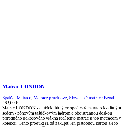
Matrac LONDON
Spálňa
,
Matrace
,
Matrace pružinové
,
Slovenské matrace Benab
263,00
€
Matrac LONDON - antidekubitný ortopedický matrac s kvalitným
sedem - zónovým taštičkovým jadrom a obojstrannou doskou
prírodného kokosového vlákna radí tento matrac k top matracom v
kolekcii. Tento produkt sa dá zakúpiť len platobnou kartou alebo