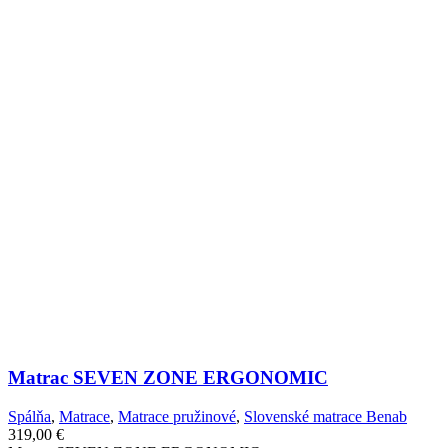
Matrac SEVEN ZONE ERGONOMIC
Spálňa
,
Matrace
,
Matrace pružinové
,
Slovenské matrace Benab
319,00
€