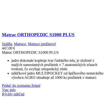
Matrac ORTHOPEDIC S1000 PLUS
Spálňa
,
Matrace
,
Matrace pružinové
447,00
€
Matrac ORTHOPEDIC S1000 PLUS
jadro dokonale kopíruje tvar ľudského tela, je zložené z
malých samostatných pružiniek v 7 anatomických zónach
tvrdosti, čo zvyšuje ortopedický efekt
taštičkové jadro MULTIPOCKET od špičkového nemeckého
výrobcu AGRO obsahuje až 1000 ks pružiniek v matraci
Pridať do zoznamu želaní
Viac info
Rýchly náhľad