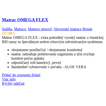
Matrac OMEGA FLEX
Spálňa
,
Matrace
,
Matrace penové
,
Slovenské matrace Benab
217,00
€
Matrac OMEGA FLEX - extra pohodlný vysoký matrac z elastickej
BIO peny so špeciálnym sedem zónovým odvetrávaným systémom.
obojstranne použiteľný / obojstranne komfortný
matrac zabraňuje prehrievaniu organizmu a tým zvyšuje
komfort počas spánku
odporúčaný rošt lamelový, pevný
štandardné vyhotovenie v poťahu - ALOE VERA
Pridať do zoznamu želaní
Viac info
Rýchly náhľad