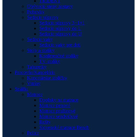
TRIDENT
Obývacie steny zostavy
Pohovky
Sedacie súpravy
Sedacie súpravy 3+1+1
Sedacie súpravy do L
Sedacie súpravy do U
Sedacie vaky
Sedacie vaky pre deti
Stoly a stolíky
Konferenčné stolíky
TV stolíky
Taburetky
Pracovňa/Kancelária
Kancelárske stoličky
Vitríny
Spálňa
Matrace
Doplnky na matrace
Matrace penové
Matrace pružinové
Matrace sendvičové
Rošty
Slovenské matrace Benab
Police