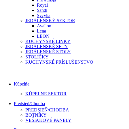
Royal
Sandi
Sycylia
JEDÁLENSKÝ SEKTOR
Avallon
Lena
LEON
KUCHYNSKÉ LINKY
JEDÁLENSKÉ SETY
JEDÁLENSKÉ STOLY
STOLIČKY
KUCHYNSKÉ PRÍSLUŠENSTVO
Kúpelňa
KÚPEĽNE SEKTOR
Predsieň/Chodba
PREDSIEŇ/CHODBA
BOTNÍKY
VEŠIAKOVÉ PANELY