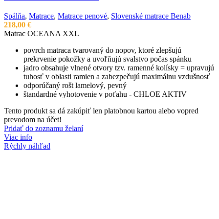
Spálňa
,
Matrace
,
Matrace penové
,
Slovenské matrace Benab
218,00
€
Matrac OCEANA XXL
povrch matraca tvarovaný do nopov, ktoré zlepšujú
prekrvenie pokožky a uvoľňujú svalstvo počas spánku
jadro obsahuje vlnené otvory tzv. ramenné kolísky = upravujú
tuhosť v oblasti ramien a zabezpečujú maximálnu vzdušnosť
odporúčaný rošt lamelový, pevný
štandardné vyhotovenie v poťahu - CHLOE AKTIV
Tento produkt sa dá zakúpiť len platobnou kartou alebo vopred
prevodom na účet!
Pridať do zoznamu želaní
Viac info
Rýchly náhľad