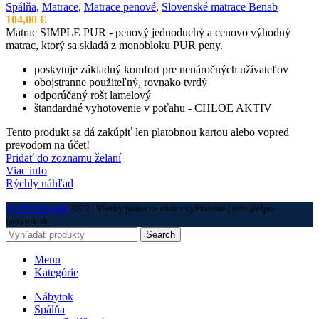
Spálňa
,
Matrace
,
Matrace penové
,
Slovenské matrace Benab
104,00
€
Matrac SIMPLE PUR - penový jednoduchý a cenovo výhodný
matrac, ktorý sa skladá z monobloku PUR peny.
poskytuje základný komfort pre nenáročných užívateľov
obojstranne použiteľný, rovnako tvrdý
odporúčaný rošt lamelový
štandardné vyhotovenie v poťahu - CHLOE AKTIV
Tento produkt sa dá zakúpiť len platobnou kartou alebo vopred
prevodom na účet!
Pridať do zoznamu želaní
Viac info
Rýchly náhľad
ELPO Nábytok
2022 | Všetky práva na obsah vyhradené | info@elpo-
nabytok.sk
Search
Menu
Kategórie
Nábytok
Spálňa