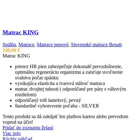
Matrac KING
Spálňa
,
Matrace
,
Matrace penové
,
Slovenské matrace Benab
240,00
€
Matrac KING
prierez HR pien zabezpečuje dokonalé prevzdušnenie,
optimálnu regeneráciu organizmu a zaisťuje uvoľnenie
svalstva počas spánku
vynikajúca elasticita a tvarová stálosť matraca
matrac dvojitej tuhosti ( odporúčané pre páry s váhovým
rozdielom)
odporúčaný rošt lamelový, pevný
štandardné vyhotovenie poťahu - SILVER
Tento produkt sa dá zakúpiť len platbou kartou alebo prevodom
vopred na účet!
Pridať do zoznamu želaní
Viac info
Rýchly náhľad