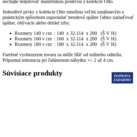
nechajte inšpirovať manželskou posteľou z kolekcie Otto.
Jednotlivé prvky z kolekcie Otto umožnia veľmi zaujímavým a
praktickým spôsobom usporiadať trendové spálne ľahko zariaďovať
spálne, obývacie alebo detské izby.
Rozmery 140 v cm : 140 x 32-114 x 200 (Š V H)
Rozmery 160 v cm : 160 x 32-114 x 200 (Š V H)
Rozmery 180 v cm : 180 x 32-114 x 200 (Š V H)
Farebné vyobrazenie tovaru sa môže líšiť od reálneho odtieňa.
Prípustná tolerancia pri čalúnenom nábytku +/- 2 až 4 cm.
Súvisiace produkty
DOPRAVA
DOPRAVA
DOPRAVA
DOPRAVA
DOPRAVA
DOPRAVA
DOPRAVA
DOPRAVA
ZADARMO
ZADARMO
ZADARMO
ZADARMO
ZADARMO
ZADARMO
ZADARMO
ZADARMO