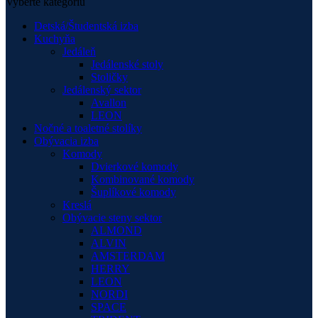
Vyberte kategóriu
Detská/Študentská izba
Kuchyňa
Jedáleň
Jedálenské stoly
Stoličky
Jedálenský sektor
Avallon
LEON
Nočné a toaletné stolíky
Obývacia izba
Komody
Dvierkové komody
Kombinované komody
Šuplíkové komody
Kreslá
Obývacie steny sektor
ALMOND
ALVIN
AMSTERDAM
HERRY
LEON
NORDI
SPACE