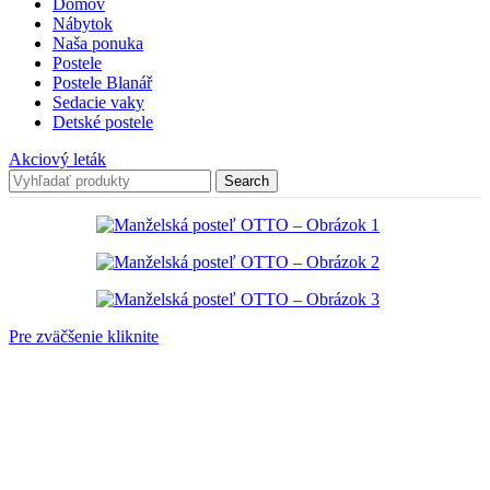
Domov
Nábytok
Naša ponuka
Postele
Postele Blanář
Sedacie vaky
Detské postele
Akciový leták
Search
Pre zväčšenie kliknite