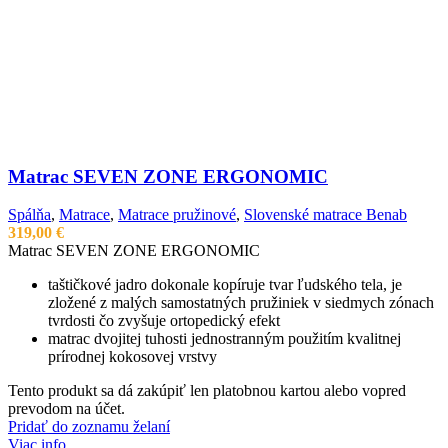
Matrac SEVEN ZONE ERGONOMIC
Spálňa
,
Matrace
,
Matrace pružinové
,
Slovenské matrace Benab
319,00
€
Matrac SEVEN ZONE ERGONOMIC
taštičkové jadro dokonale kopíruje tvar ľudského tela, je
zložené z malých samostatných pružiniek v siedmych zónach
tvrdosti čo zvyšuje ortopedický efekt
matrac dvojitej tuhosti jednostranným použitím kvalitnej
prírodnej kokosovej vrstvy
Tento produkt sa dá zakúpiť len platobnou kartou alebo vopred
prevodom na účet.
Pridať do zoznamu želaní
Viac info