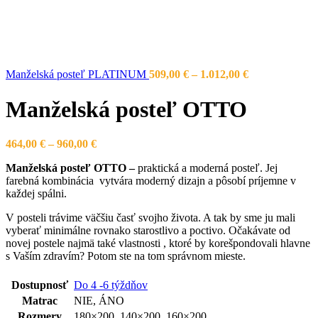
Price
Manželská posteľ PLATINUM
509,00
€
–
1.012,00
€
range:
509,00 €
Manželská posteľ OTTO
through
1.012,00 €
Price
464,00
€
–
960,00
€
range:
Manželská posteľ OTTO –
praktická a moderná posteľ. Jej
464,00 €
farebná kombinácia vytvára moderný dizajn a pôsobí príjemne v
through
každej spálni.
960,00 €
V posteli trávime väčšiu časť svojho života. A tak by sme ju mali
vyberať minimálne rovnako starostlivo a poctivo. Očakávate od
novej postele najmä také vlastnosti , ktoré by korešpondovali hlavne
s Vaším zdravím? Potom ste na tom správnom mieste.
Dostupnosť
Do 4 -6 týždňov
Matrac
NIE
,
ÁNO
Rozmery
180×200
,
140×200
,
160×200