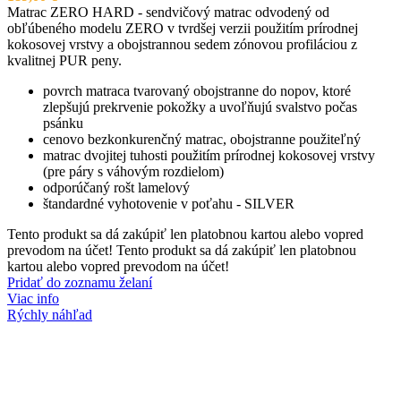
Matrac ZERO HARD - sendvičový matrac odvodený od
obľúbeného modelu ZERO v tvrdšej verzii použitím prírodnej
kokosovej vrstvy a obojstrannou sedem zónovou profiláciou z
kvalitnej PUR peny.
povrch matraca tvarovaný obojstranne do nopov, ktoré
zlepšujú prekrvenie pokožky a uvoľňujú svalstvo počas
psánku
cenovo bezkonkurenčný matrac, obojstranne použiteľný
matrac dvojitej tuhosti použitím prírodnej kokosovej vrstvy
(pre páry s váhovým rozdielom)
odporúčaný rošt lamelový
štandardné vyhotovenie v poťahu - SILVER
Tento produkt sa dá zakúpiť len platobnou kartou alebo vopred
prevodom na účet! Tento produkt sa dá zakúpiť len platobnou
kartou alebo vopred prevodom na účet!
Pridať do zoznamu želaní
Viac info
Rýchly náhľad