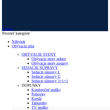
0
items
Prezrieť kategórie
Nábytok
Obývacia izba
OBÝVACIE STENY
Obývacie steny sektor
Obývacie steny zostavy
SEDACIE SÚPRAVY
Sedacie súpravy L
Sedacie súpravy U
Sedacie súpravy 3+1+1
DOPLNKY
Konferečné stolíky
Pohovky
Kreslá
Taburetky
TV stolíky