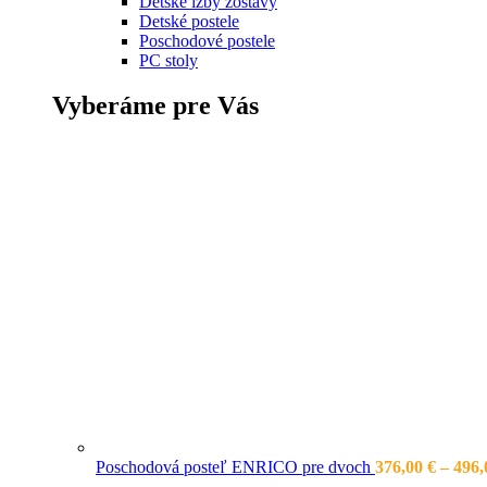
Detské izby zostavy
Detské postele
Poschodové postele
PC stoly
Vyberáme pre Vás
Poschodová posteľ ENRICO pre dvoch
376,00
€
–
496