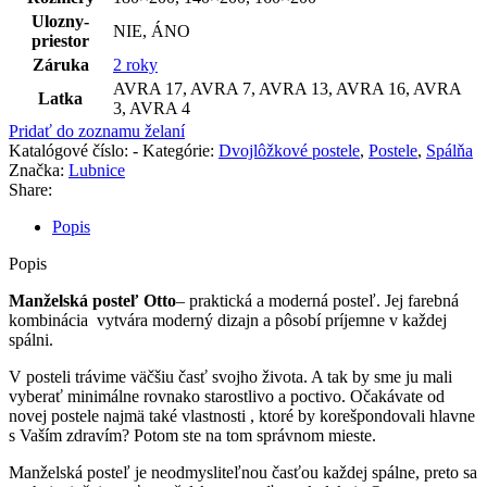
Ulozny-
NIE
,
ÁNO
priestor
Záruka
2 roky
AVRA 17
,
AVRA 7
,
AVRA 13
,
AVRA 16
,
AVRA
Latka
3
,
AVRA 4
Pridať do zoznamu želaní
Katalógové číslo:
-
Kategórie:
Dvojlôžkové postele
,
Postele
,
Spálňa
Značka:
Lubnice
Share:
Popis
Popis
Manželská posteľ Otto
– praktická a moderná posteľ. Jej farebná
kombinácia vytvára moderný dizajn a pôsobí príjemne v každej
spálni.
V posteli trávime väčšiu časť svojho života. A tak by sme ju mali
vyberať minimálne rovnako starostlivo a poctivo. Očakávate od
novej postele najmä také vlastnosti , ktoré by korešpondovali hlavne
s Vaším zdravím? Potom ste na tom správnom mieste.
Manželská posteľ je neodmysliteľnou časťou každej spálne, preto sa