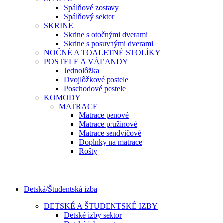
Spálňové zostavy
Spálňový sektor
SKRINE
Skrine s otočnými dverami
Skrine s posuvnými dverami
NOČNÉ A TOALETNÉ STOLÍKY
POSTELE A VÁĽANDY
Jednolôžka
Dvojlôžkové postele
Poschodové postele
KOMODY
MATRACE
Matrace penové
Matrace pružinové
Matrace sendvičové
Doplnky na matrace
Rošty
Detská/Študentská izba
DETSKÉ A ŠTUDENTSKÉ IZBY
Detské izby sektor