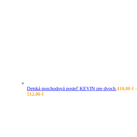
Detská poschodová posteľ KEVIN pre dvoch
410,00
€
Price
512,00
€
range:
410,00 €
through
512,00 €