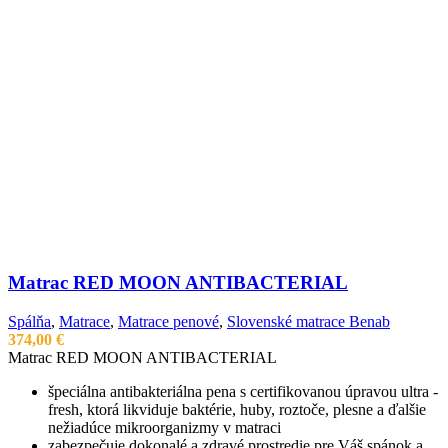
Matrac RED MOON ANTIBACTERIAL
Spálňa
,
Matrace
,
Matrace penové
,
Slovenské matrace Benab
374,00
€
Matrac RED MOON ANTIBACTERIAL
špeciálna antibakteriálna pena s certifikovanou úpravou ultra -
fresh, ktorá likviduje baktérie, huby, roztoče, plesne a ďalšie
nežiadúce mikroorganizmy v matraci
zabezpečuje dokonalé a zdravé prostredie pre Váš spánok a