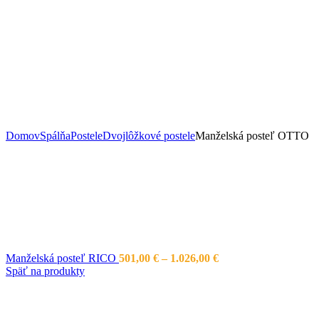
Domov
Spálňa
Postele
Dvojlôžkové postele
Manželská posteľ OTTO
Price
Manželská posteľ RICO
501,00
€
–
1.026,00
€
range:
Späť na produkty
501,00 €
through
1.026,00 €