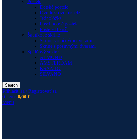
Postele
Detské postele
Dvojlôžkové postele
Jednolôžka
Poschodové postele
Postele Blanář
Šatníkové skrine
Skrine s otočnými dverami
Skrine s posuvnými dverami
Spálňový sektor
ALMOND
AMSTERDAM
KSANTO
SILVANO
Search
Prihlásiť sa / Registrovať sa
0
items
0,00
€
Menu