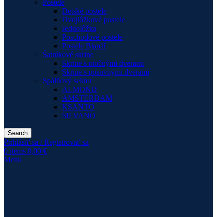
Postele
Detské postele
Dvojlôžkové postele
Jednolôžka
Poschodové postele
Postele Blanář
Šatníkové skrine
Skrine s otočnými dverami
Skrine s posuvnými dverami
Spálňový sektor
ALMOND
AMSTERDAM
KSANTO
SILVANO
Search
Prihlásiť sa / Registrovať sa
0
items
0,00
€
Menu