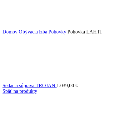
Domov
Obývacia izba
Pohovky
Pohovka LAHTI
Sedacia súprava TROJAN
1.039,00
€
Späť na produkty