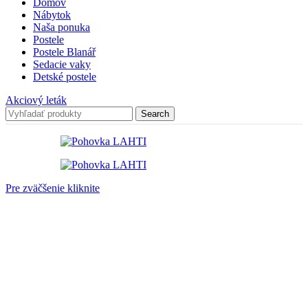
Domov
Nábytok
Naša ponuka
Postele
Postele Blanář
Sedacie vaky
Detské postele
Akciový leták
Search
Pre zväčšenie kliknite