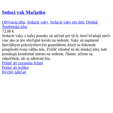
Sedací vak Mačiatko
Obývacia izba
,
Sedacie vaky
,
Sedacie vaky pre deti
,
Detská/
Študentská izba
72,00
€
Sedacie vaky z našej ponuky sú určené pre tých, ktorí hľadajú niečo
viac ako je len obyčajné kreslo na sedenie. Vaky sú naplnené
špeciálnym polystyrénovým granulátom, ktorý sa dokonale
prispôsobí tvaru vášho tela. Zvlášť vhodné sú do detskej izby, kde
ponúkajú komfortné miesto na sedenie, čítanie, učenie sa,
odpočinok, ale aj zábavnú hru.
Pridať do zoznamu želaní
Pridať do košíka
Rýchly náhľad