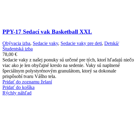
PPY-17 Sedací vak Basketball XXL
Obývacia izba
,
Sedacie vaky
,
Sedacie vaky pre deti
,
Detská/
Študentská izba
78,00
€
Sedacie vaky z našej ponuky sú určené pre tých, ktorí hľadajú niečo
viac ako je len obyčajné kreslo na sedenie. Vaky sú naplnené
špeciálnym polystyrénovým granulátom, ktorý sa dokonale
prispôsobí tvaru Vášho tela.
Pridať do zoznamu želaní
Pridať do košíka
Rýchly náhľad