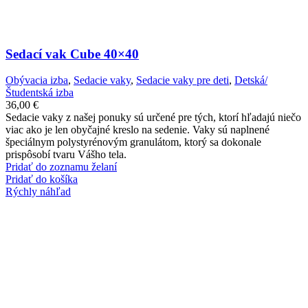
Sedací vak Cube 40×40
Obývacia izba
,
Sedacie vaky
,
Sedacie vaky pre deti
,
Detská/
Študentská izba
36,00
€
Sedacie vaky z našej ponuky sú určené pre tých, ktorí hľadajú niečo
viac ako je len obyčajné kreslo na sedenie. Vaky sú naplnené
špeciálnym polystyrénovým granulátom, ktorý sa dokonale
prispôsobí tvaru Vášho tela.
Pridať do zoznamu želaní
Pridať do košíka
Rýchly náhľad