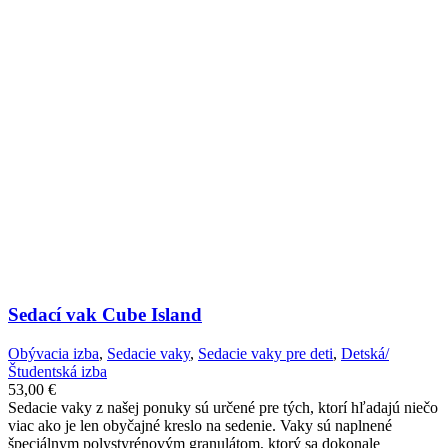
Sedací vak Cube Island
Obývacia izba
,
Sedacie vaky
,
Sedacie vaky pre deti
,
Detská/
Študentská izba
53,00
€
Sedacie vaky z našej ponuky sú určené pre tých, ktorí hľadajú niečo
viac ako je len obyčajné kreslo na sedenie. Vaky sú naplnené
špeciálnym polystyrénovým granulátom, ktorý sa dokonale