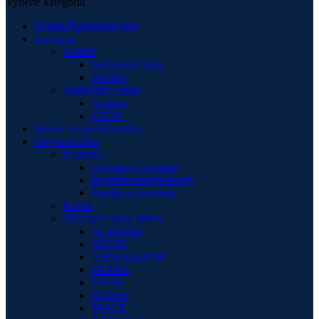
Vyberte kategóriu
Detská/Študentská izba
Kuchyňa
Jedáleň
Jedálenské stoly
Stoličky
Jedálenský sektor
Avallon
LEON
Nočné a toaletné stolíky
Obývacia izba
Komody
Dvierkové komody
Kombinované komody
Šuplíkové komody
Kreslá
Obývacie steny sektor
ALMOND
ALVIN
AMSTERDAM
HERRY
LEON
NORDI
SPACE