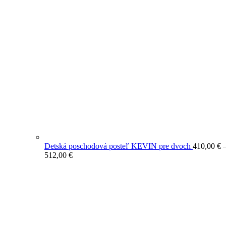
Detská poschodová posteľ KEVIN pre dvoch
410,00
€
Price
512,00
€
range:
410,00 €
through
512,00 €