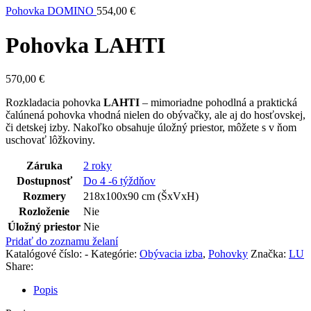
Pohovka DOMINO
554,00
€
Pohovka LAHTI
570,00
€
Rozkladacia pohovka
LAHTI
– mimoriadne pohodlná a praktická
čalúnená pohovka vhodná nielen do obývačky, ale aj do hosťovskej,
či detskej izby. Nakoľko obsahuje úložný priestor, môžete s v ňom
uschovať lôžkoviny.
Záruka
2 roky
Dostupnosť
Do 4 -6 týždňov
Rozmery
218x100x90 cm (ŠxVxH)
Rozloženie
Nie
Úložný priestor
Nie
Pridať do zoznamu želaní
Katalógové číslo:
-
Kategórie:
Obývacia izba
,
Pohovky
Značka:
LU
Share:
Popis