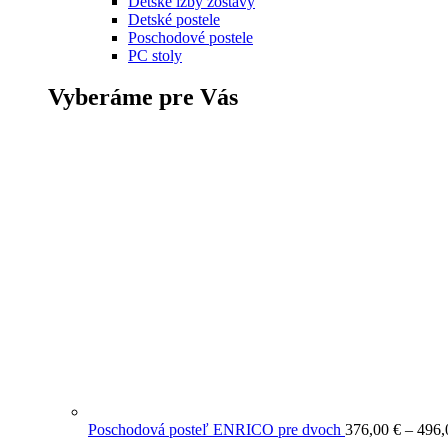
Detské izby zostavy
Detské postele
Poschodové postele
PC stoly
Vyberáme pre Vás
Poschodová posteľ ENRICO pre dvoch
376,00
€
–
496