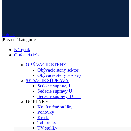
0
items
Prezrieť kategórie
Nábytok
Obývacia izba
OBÝVACIE STENY
Obývacie steny sektor
Obývacie steny zostavy
SEDACIE SÚPRAVY
Sedacie súpravy L
Sedacie súpravy U
Sedacie súpravy 3+1+1
DOPLNKY
Konferečné stolíky
Pohovky
Kreslá
Taburetky
TV stolíky