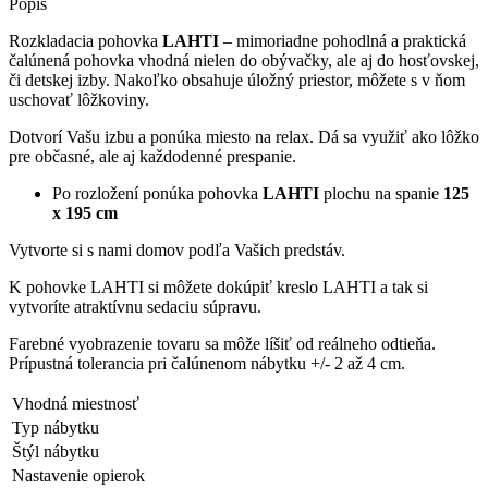
Popis
Rozkladacia pohovka
LAHTI
– mimoriadne pohodlná a praktická
čalúnená pohovka vhodná nielen do obývačky, ale aj do hosťovskej,
či detskej izby. Nakoľko obsahuje úložný priestor, môžete s v ňom
uschovať lôžkoviny.
Dotvorí Vašu izbu a ponúka miesto na relax. Dá sa využiť ako lôžko
pre občasné, ale aj každodenné prespanie.
Po rozložení ponúka pohovka
LAHTI
plochu na spanie
125
x 195
cm
Vytvorte si s nami domov podľa Vašich predstáv.
K pohovke LAHTI si môžete dokúpiť kreslo LAHTI a tak si
vytvoríte atraktívnu sedaciu súpravu.
Farebné vyobrazenie tovaru sa môže líšiť od reálneho odtieňa.
Prípustná tolerancia pri čalúnenom nábytku +/- 2 až 4 cm.
Vhodná miestnosť
Typ nábytku
Štýl nábytku
Nastavenie opierok