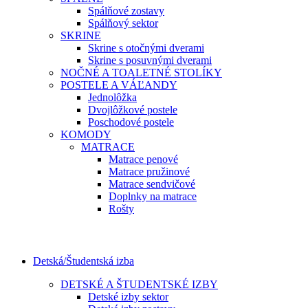
Spálňové zostavy
Spálňový sektor
SKRINE
Skrine s otočnými dverami
Skrine s posuvnými dverami
NOČNÉ A TOALETNÉ STOLÍKY
POSTELE A VÁĽANDY
Jednolôžka
Dvojlôžkové postele
Poschodové postele
KOMODY
MATRACE
Matrace penové
Matrace pružinové
Matrace sendvičové
Doplnky na matrace
Rošty
Detská/Študentská izba
DETSKÉ A ŠTUDENTSKÉ IZBY
Detské izby sektor