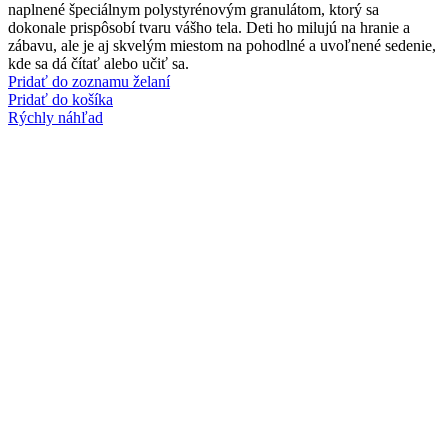
naplnené špeciálnym polystyrénovým granulátom, ktorý sa
dokonale prispôsobí tvaru vášho tela. Deti ho milujú na hranie a
zábavu, ale je aj skvelým miestom na pohodlné a uvoľnené sedenie,
kde sa dá čítať alebo učiť sa.
Pridať do zoznamu želaní
Pridať do košíka
Rýchly náhľad