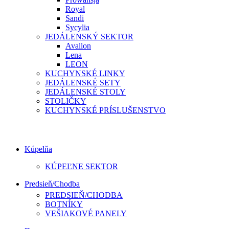
Royal
Sandi
Sycylia
JEDÁLENSKÝ SEKTOR
Avallon
Lena
LEON
KUCHYNSKÉ LINKY
JEDÁLENSKÉ SETY
JEDÁLENSKÉ STOLY
STOLIČKY
KUCHYNSKÉ PRÍSLUŠENSTVO
Kúpelňa
KÚPEĽNE SEKTOR
Predsieň/Chodba
PREDSIEŇ/CHODBA
BOTNÍKY
VEŠIAKOVÉ PANELY