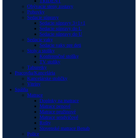
TRIDENT
Obývacie steny zostavy
Pohovky
Sedacie súpravy
Sedacie súpravy 3+1+1
Sedacie súpravy do L
Sedacie súpravy do U
Sedacie vaky
Sedacie vaky pre deti
Stoly a stolíky
Konferenčné stolíky
TV stolíky
Taburetky
Pracovňa/Kancelária
Kancelárske stoličky
Vitríny
Spálňa
Matrace
Doplnky na matrace
Matrace penové
Matrace pružinové
Matrace sendvičové
Rošty
Slovenské matrace Benab
Police