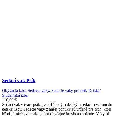
Sedací vak Psík
Obývacia izba
,
Sedacie vaky
,
Sedacie vaky pre deti
,
Detská/
Študentská izba
110,00
€
Sedací vak v tvare psíka je obľúbeným detským sedacím vakom do
detskej izby. Sedacie vaky z našej ponuky sú určené pre tých, ktorí
hľadajú niečo viac ako je len obyčajné kreslo na sedenie. Vaky sú