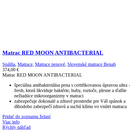
Matrac RED MOON ANTIBACTERIAL
Spálňa
,
Matrace
,
Matrace penové
,
Slovenské matrace Benab
374,00
€
Matrac RED MOON ANTIBACTERIAL
špeciálna antibakteriálna pena s certifikovanou úpravou ultra -
fresh, ktorá likviduje baktérie, huby, roztoče, plesne a ďalšie
nežiadúce mikroorganizmy v matraci
zabezpečuje dokonalé a zdravé prostredie pre Váš spánok a
dlhodobo zabezpečí zdravú a suchú klímu vo vnútri matraca
Pridať do zoznamu želaní
Viac info
Rýchly náhľad