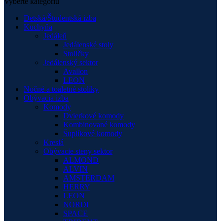
Vyberte kategóriu
Detská/Študentská izba
Kuchyňa
Jedáleň
Jedálenské stoly
Stoličky
Jedálenský sektor
Avallon
LEON
Nočné a toaletné stolíky
Obývacia izba
Komody
Dvierkové komody
Kombinované komody
Šuplíkové komody
Kreslá
Obývacie steny sektor
ALMOND
ALVIN
AMSTERDAM
HERRY
LEON
NORDI
SPACE