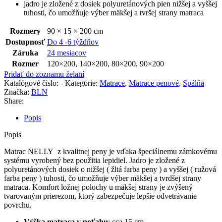
jadro je zložené z dosiek polyuretánových pien nižšej a vyššej
tuhosti, čo umožňuje výber mäkšej a tvršej strany matraca
Rozmery
90 × 15 × 200 cm
Dostupnosť
Do 4 -6 týždňov
Záruka
24 mesiacov
Rozmer
120×200
,
140×200
,
80×200
,
90×200
Pridať do zoznamu želaní
Katalógové číslo:
-
Kategórie:
Matrace
,
Matrace penové
,
Spálňa
Značka:
BLN
Share:
Popis
Popis
Matrac NELLY z kvalitnej peny je vďaka špeciálnemu zámkovému
systému vyrobený bez použitia lepidiel. Jadro je zložené z
polyuretánových dosiek o nižšej ( žltá farba peny ) a vyššej ( ružová
farba peny ) tuhosti, čo umožňuje výber mäkšej a tvrdšej strany
matraca. Komfort ložnej polochy u mäkšej strany je zvýšený
tvarovaným prierezom, ktorý zabezpečuje lepšie odvetrávanie
povrchu.
Výška matraca v poťahu
: cca 15 cm.