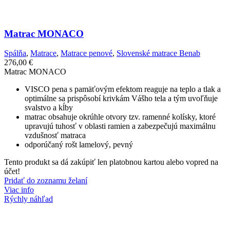
Matrac MONACO
Spálňa
,
Matrace
,
Matrace penové
,
Slovenské matrace Benab
276,00
€
Matrac MONACO
VISCO pena s pamäťovým efektom reaguje na teplo a tlak a
optimálne sa prispôsobí krivkám Vášho tela a tým uvoľňuje
svalstvo a kĺby
matrac obsahuje okrúhle otvory tzv. ramenné kolísky, ktoré
upravujú tuhosť v oblasti ramien a zabezpečujú maximálnu
vzdušnosť matraca
odporúčaný rošt lamelový, pevný
Tento produkt sa dá zakúpiť len platobnou kartou alebo vopred na
účet!
Pridať do zoznamu želaní
Viac info
Rýchly náhľad