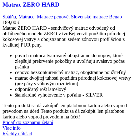
Matrac ZERO HARD
Spálňa
,
Matrace
,
Matrace penové
,
Slovenské matrace Benab
189,00
€
Matrac ZERO HARD - sendvičový matrac odvodený od
obľúbeného modelu ZERO v tvrdšej verzii použitím prírodnej
kokosovej vrstvy a obojstrannou sedem zónovou profiláciou z
kvalitnej PUR peny.
povrch matraca tvarovaný obojstranne do nopov, ktoré
zlepšujú prekrvenie pokožky a uvoľňujú svalstvo počas
psánku
cenovo bezkonkurenčný matrac, obojstranne použiteľný
matrac dvojitej tuhosti použitím prírodnej kokosovej vrstvy
(pre páry s váhovým rozdielom)
odporúčaný rošt lamelový
štandardné vyhotovenie v poťahu - SILVER
Tento produkt sa dá zakúpiť len platobnou kartou alebo vopred
prevodom na účet! Tento produkt sa dá zakúpiť len platobnou
kartou alebo vopred prevodom na účet!
Pridať do zoznamu želaní
Viac info
Rýchly náhľad