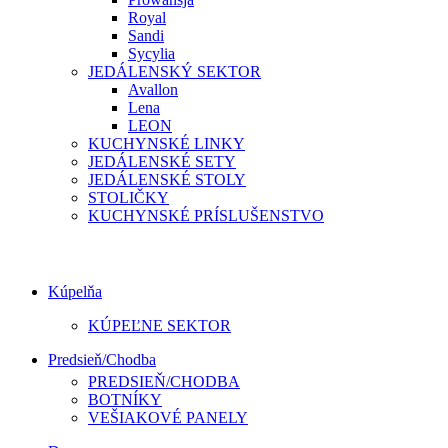
Royal
Sandi
Sycylia
JEDÁLENSKÝ SEKTOR
Avallon
Lena
LEON
KUCHYNSKÉ LINKY
JEDÁLENSKÉ SETY
JEDÁLENSKÉ STOLY
STOLIČKY
KUCHYNSKÉ PRÍSLUŠENSTVO
Kúpelňa
KÚPEĽNE SEKTOR
Predsieň/Chodba
PREDSIEŇ/CHODBA
BOTNÍKY
VEŠIAKOVÉ PANELY