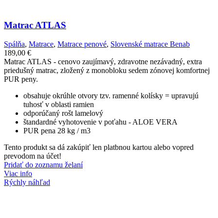
Matrac ATLAS
Spálňa
,
Matrace
,
Matrace penové
,
Slovenské matrace Benab
189,00
€
Matrac ATLAS - cenovo zaujímavý, zdravotne nezávadný, extra
priedušný matrac, zložený z monobloku sedem zónovej komfortnej
PUR peny.
obsahuje okrúhle otvory tzv. ramenné kolísky = upravujú
tuhosť v oblasti ramien
odporúčaný rošt lamelový
štandardné vyhotovenie v poťahu - ALOE VERA
PUR pena 28 kg / m3
Tento produkt sa dá zakúpiť len platbnou kartou alebo vopred
prevodom na účet!
Pridať do zoznamu želaní
Viac info
Rýchly náhľad