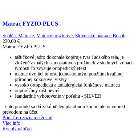
Matrac FYZIO PLUS
Spálňa
,
Matrace
,
Matrace pružinové
,
Slovenské matrace Benab
230,00
€
Matrac FYZIO PLUS
taštičkové jadro dokonale kopíruje tvar ľudského tela, je
zložené z malých samostatných pružiniek v siedmych zónach
tvrdosti čo zvyšuje ortopedický efekt
matrac dvojitej tuhosti jednostranným použitím kvalitnej
prírodnej kokosovej vrstvy
vysoko ortopedická a antialergická funkčnosť matraca
odporúčaný rošt pevný
štandardné vyhotovenie v poťahu - SILVER
Tento produkt sa dá zakúpiť len platobnou kartou alebo vopred
prevodom na účet.
Pridať do zoznamu želaní
Viac info
Rýchly náhľad