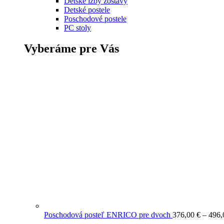
Detské izby zostavy
Detské postele
Poschodové postele
PC stoly
Vyberáme pre Vás
Poschodová posteľ ENRICO pre dvoch
376,00
€
–
496