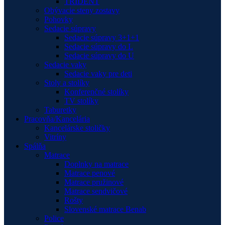
TRIDENT
Obývacie steny zostavy
Pohovky
Sedacie súpravy
Sedacie súpravy 3+1+1
Sedacie súpravy do L
Sedacie súpravy do U
Sedacie vaky
Sedacie vaky pre deti
Stoly a stolíky
Konferenčné stolíky
TV stolíky
Taburetky
Pracovňa/Kancelária
Kancelárske stoličky
Vitríny
Spálňa
Matrace
Doplnky na matrace
Matrace penové
Matrace pružinové
Matrace sendvičové
Rošty
Slovenské matrace Benab
Police