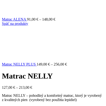
Price
Matrac ALENA
91,00
€
–
148,00
€
range:
Späť na produkty
91,00 €
through
148,00 €
Price
Matrac NELLY PLUS
149,00
€
–
256,00
€
range:
149,00 €
Matrac NELLY
through
256,00 €
Price
127,00
€
–
213,00
€
range:
Matrac NELLY – pohodlný a komfortný matrac, ktorý je vyrobený
127,00 €
z kvalitných pien (vyrobený bez použitia lepidiel)
through
213,00 €