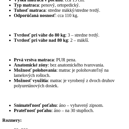
Typ matraca
: penový, ortopedický.
Tuhosť matraca
: stredne mäkký/stredne tvrdý.
Odporúčaná nosnosť
: cca 110 kg.
Tvrdosť
pri váhe do 80 kg
: 3 – stredne tvrdý.
Tvrdosť
pri váhe nad 80 kg
: 2 – mäkší.
Prvá vrstva matraca
: PUR pena.
Anatomické zóny
: bez anatomického tvarovania.
Možnosť polohovani
a
: matrac je polohovateľný na
lamelových roštoch.
Možnosť využitia
: matrac je vyrobený z dvoch druhov
polyuretánových dosiek.
Snímateľnosť poťahu
: áno – vybavený zipsom.
Prateľnosť poťahu
: áno – na 30 stupňoch.
Rozmery: