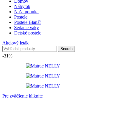
Domov
Nábytok
Naša ponuka
Postele
Postele Blanář
Sedacie vaky
Detské postele
Akciový leták
Search
-31%
Pre zväčšenie kliknite