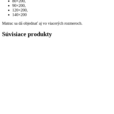
80×200,
90×200,
120×200,
140×200
Matrac sa dá objednať aj vo viacerých rozmeroch.
Súvisiace produkty