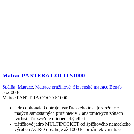
Matrac PANTERA COCO S1000
Spálňa
,
Matrace
,
Matrace pružinové
,
Slovenské matrace Benab
552,00
€
Matrac PANTERA COCO S1000
jadro dokonale kopíruje tvar ľudského tela, je zložené z
malých samostatných pružiniek v 7 anatomických zónach
tvrdosti, čo zvyšuje ortopedický efekt
taštičkové jadro MULTIPOCKET od špičkového nemeckého
výrobcu AGRO obsahuje až 1000 ks pružiniek v matraci