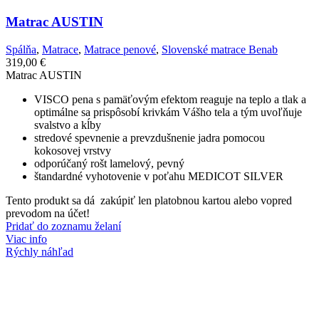
Matrac AUSTIN
Spálňa
,
Matrace
,
Matrace penové
,
Slovenské matrace Benab
319,00
€
Matrac AUSTIN
VISCO pena s pamäťovým efektom reaguje na teplo a tlak a
optimálne sa prispôsobí krivkám Vášho tela a tým uvoľňuje
svalstvo a kĺby
stredové spevnenie a prevzdušnenie jadra pomocou
kokosovej vrstvy
odporúčaný rošt lamelový, pevný
štandardné vyhotovenie v poťahu MEDICOT SILVER
Tento produkt sa dá zakúpiť len platobnou kartou alebo vopred
prevodom na účet!
Pridať do zoznamu želaní
Viac info
Rýchly náhľad