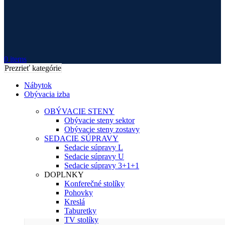
0
items
Prezrieť kategórie
Nábytok
Obývacia izba
OBÝVACIE STENY
Obývacie steny sektor
Obývacie steny zostavy
SEDACIE SÚPRAVY
Sedacie súpravy L
Sedacie súpravy U
Sedacie súpravy 3+1+1
DOPLNKY
Konferečné stolíky
Pohovky
Kreslá
Taburetky
TV stolíky