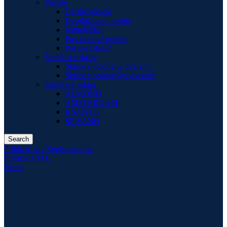
Postele
Detské postele
Dvojlôžkové postele
Jednolôžka
Poschodové postele
Postele Blanář
Šatníkové skrine
Skrine s otočnými dverami
Skrine s posuvnými dverami
Spálňový sektor
ALMOND
AMSTERDAM
KSANTO
SILVANO
Search
Prihlásiť sa / Registrovať sa
0
items
0,00
€
Menu