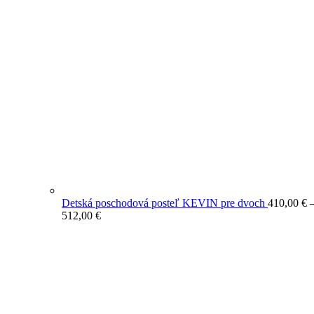
Detská poschodová posteľ KEVIN pre dvoch
410,00
€
Price
512,00
€
range:
410,00 €
through
512,00 €