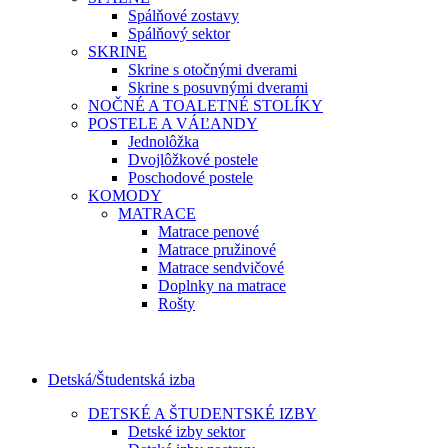
Spálňové zostavy
Spálňový sektor
SKRINE
Skrine s otočnými dverami
Skrine s posuvnými dverami
NOČNÉ A TOALETNÉ STOLÍKY
POSTELE A VÁĽANDY
Jednolôžka
Dvojlôžkové postele
Poschodové postele
KOMODY
MATRACE
Matrace penové
Matrace pružinové
Matrace sendvičové
Doplnky na matrace
Rošty
Detská/Študentská izba
DETSKÉ A ŠTUDENTSKÉ IZBY
Detské izby sektor