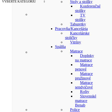
VYBERTE KATEGÓRIU
Stoly a stolíky
Konferenčné
stolíky
TV
stolíky
Taburetky
Pracovňa/Kancelária
Kancelárske
stoličky
Vitríny
Spálňa
Matrace
Doplnky
na matrace
Matrace
penové
Matrace
pružinové
Matrace
sendvičové
Rošty
Slovenské
matrace
Benab
Police