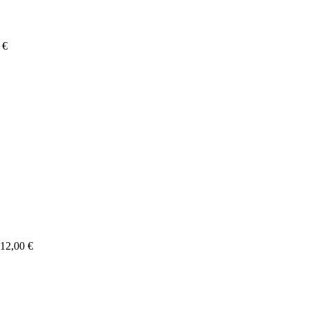
0
€
Price
range:
410,00 €
through
512,00 €
12,00
€
Price
range:
399,00 €
through
519,00 €