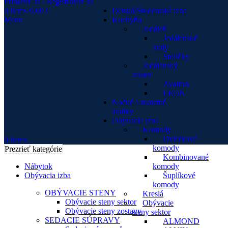
Prihlásiť sa / Registrovať sa
0
items
0,00
€
Detská/Študentská izba
Menu
Kuchyňa
Jedáleň
Jedálenské
stoly
Stoličky
Jedálenský
sektor
Avallon
LEON
Nočné a toaletné
stolíky
Obývacia izba
Komody
Dvierkové
0
items
komody
Prezrieť kategórie
Kombinované
Nábytok
komody
Obývacia izba
Šuplíkové
komody
OBÝVACIE STENY
Kreslá
Obývacie steny sektor
Obývacie
Obývacie steny zostavy
steny sektor
SEDACIE SÚPRAVY
ALMOND