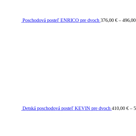
Poschodová posteľ ENRICO pre dvoch
376,00
€
–
496,0
Detská poschodová posteľ KEVIN pre dvoch
410,00
€
–
5