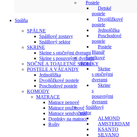
Postele
Detské
postele
Dvojlôžkové
Spálňa
postele
Jednolôžka
SPÁLNE
Poschodové
Spálňové zostavy
postele
Spálňový sektor
Postele
SKRINE
Blanář
Skrine s otočnými dverami
Šatníkové
Skrine s posuvnými dverami
skrine
NOČNÉ A TOALETNÉ STOLÍKY
Skrine
POSTELE A VÁĽANDY
s otočnými
Jednolôžka
dverami
Dvojlôžkové postele
Skrine
Poschodové postele
s
KOMODY
posuvnými
MATRACE
dverami
Matrace penové
Spálňový
Matrace pružinové
sektor
Matrace sendvičové
ALMOND
Doplnky na matrace
AMSTERDAM
Rošty
KSANTO
SILVANO