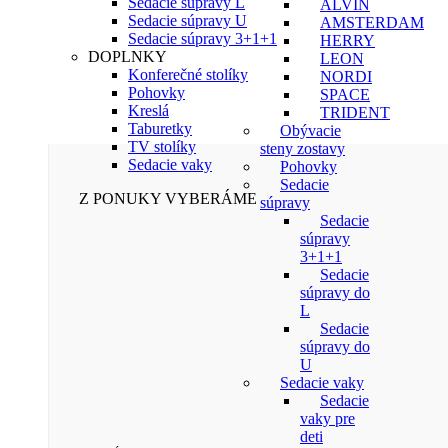
Sedacie súpravy L
ALVIN
Sedacie súpravy U
AMSTERDAM
Sedacie súpravy 3+1+1
HERRY
DOPLNKY
LEON
Konferečné stolíky
NORDI
Pohovky
SPACE
Kreslá
TRIDENT
Taburetky
Obývacie
TV stolíky
steny zostavy
Sedacie vaky
Pohovky
Sedacie
Z PONUKY VYBERÁME
súpravy
Sedacie
súpravy
3+1+1
Sedacie
súpravy do
L
Sedacie
súpravy do
U
Sedacie vaky
Sedacie
vaky pre
deti