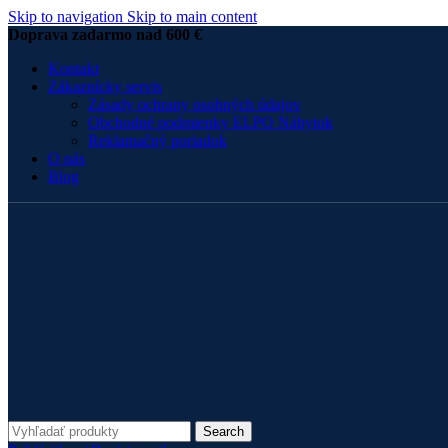
Skip to navigation
Skip to main content
Doprava zadarmo nad 600 €
Kontakt
Zákaznícky servis
Zásady ochrany osobných údajov
Obchodné podmienky ELPO Nábytok
Reklamačný poriadok
O nás
Blog
Search