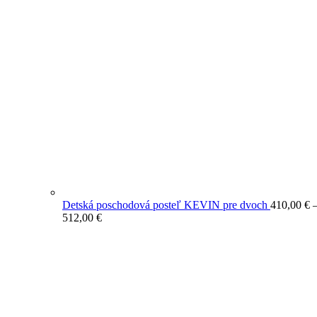
Detská poschodová posteľ KEVIN pre dvoch
410,00
€
Price
512,00
€
range:
410,00 €
through
512,00 €