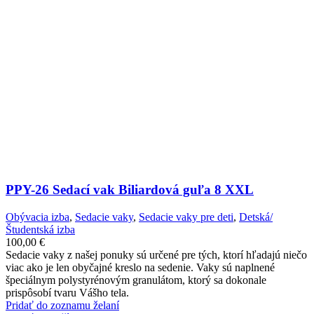
PPY-26 Sedací vak Biliardová guľa 8 XXL
Obývacia izba
,
Sedacie vaky
,
Sedacie vaky pre deti
,
Detská/
Študentská izba
100,00
€
Sedacie vaky z našej ponuky sú určené pre tých, ktorí hľadajú niečo
viac ako je len obyčajné kreslo na sedenie. Vaky sú naplnené
špeciálnym polystyrénovým granulátom, ktorý sa dokonale
prispôsobí tvaru Vášho tela.
Pridať do zoznamu želaní