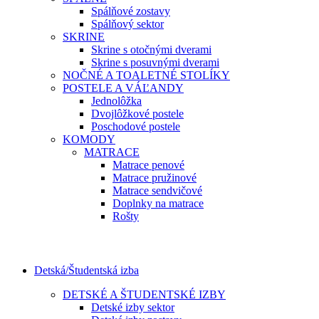
Spálňové zostavy
Spálňový sektor
SKRINE
Skrine s otočnými dverami
Skrine s posuvnými dverami
NOČNÉ A TOALETNÉ STOLÍKY
POSTELE A VÁĽANDY
Jednolôžka
Dvojlôžkové postele
Poschodové postele
KOMODY
MATRACE
Matrace penové
Matrace pružinové
Matrace sendvičové
Doplnky na matrace
Rošty
Detská/Študentská izba
DETSKÉ A ŠTUDENTSKÉ IZBY
Detské izby sektor