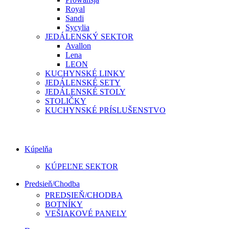
Royal
Sandi
Sycylia
JEDÁLENSKÝ SEKTOR
Avallon
Lena
LEON
KUCHYNSKÉ LINKY
JEDÁLENSKÉ SETY
JEDÁLENSKÉ STOLY
STOLIČKY
KUCHYNSKÉ PRÍSLUŠENSTVO
Kúpelňa
KÚPEĽNE SEKTOR
Predsieň/Chodba
PREDSIEŇ/CHODBA
BOTNÍKY
VEŠIAKOVÉ PANELY