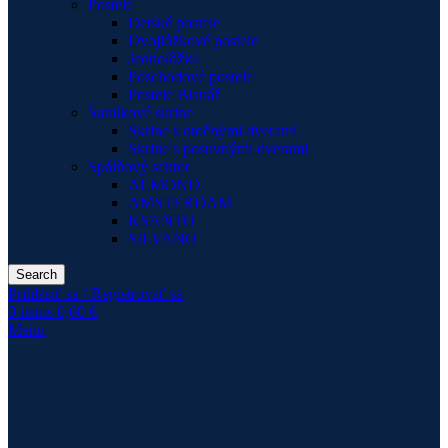
Postele
Detské postele
Dvojlôžkové postele
Jednolôžka
Poschodové postele
Postele Blanář
Šatníkové skrine
Skrine s otočnými dverami
Skrine s posuvnými dverami
Spálňový sektor
ALMOND
AMSTERDAM
KSANTO
SILVANO
Search
Prihlásiť sa / Registrovať sa
0
items
0,00
€
Menu