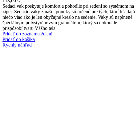
118,00
€
Sedací vak poskytuje komfort a pohodlie pri sedení so systémom na
ziper. Sedacie vaky z našej ponuky sú určené pre tých, ktorí hľadajú
niečo viac ako je len obyčajné kreslo na sedenie. Vaky sú naplnené
špeciálnym polystyrénovým granulátom, ktorý sa dokonale
prispôsobí tvaru Vášho tela.
Pridať do zoznamu želaní
Pridať do košíka
Rýchly náhľad