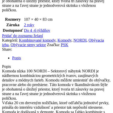
je obohatená o úložný priestor, ktorý tvoria tri zásuvky na pravej
strane a na ľavej strane je jednodverová skrinka s vloženou
poličkou.
Rozmery
107 × 40 × 83 cm
Záruka
2 roky
Dostupnosť
Do 4 -6 týždňov
Pridať do zoznamu želaní
Kategórií:
Kombinované komody
,
Komody
,
NORDI
,
Obývacia
izba
,
Obývacie steny sektor
Značka:
PSK
Share:
Popis
Popis
Komoda nízka 100 NORDI – Sektorový nábytok NORDI je
nádhernou kombináciou geometrických tvarov, zaujímavých
detailov a módnych farieb. Komodu môžete umiestniť do obývačky,
pracovne alebo do predsiene. Táto komoda v škandinávskom štýle
je obohatená o úložný priestor, ktorý tvoria tri zásuvky na pravej
strane a na ľavej strane je jednodverová skrinka s vloženou
poličkou.
Vďaka 20 cm dreveným nožičkám, ktoré odľahčia jednotivé prvky,
prináša do interiéru vzdušnosť a priestor tak nepôsobí stiesnene.
Komoda je dodávaná v demonte. Komoda sa ľahko kombinuje s