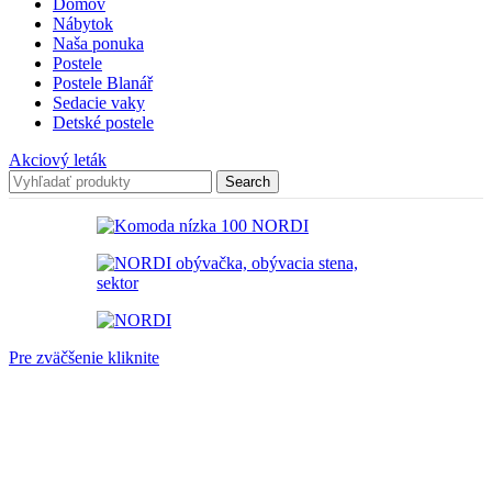
Domov
Nábytok
Naša ponuka
Postele
Postele Blanář
Sedacie vaky
Detské postele
Akciový leták
Search
Pre zväčšenie kliknite