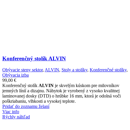
Konferenčný stolík ALVIN
Obývacie steny sektor
,
ALVIN
,
Stoly a stolíky
,
Konferenčné stolíky
,
Obývacia izba
99,00
€
Konferenčný stolík
ALVIN
je skvelým kúskom pre milovníkov
jemných línií a dizajnu. Nábytok je vyrobený z vysoko kvalitnej
laminovanej dosky (DTD) o hrúbke 16 mm, ktorá je odolná voči
poškriabaniu, vlhkosti a vysokej teplote.
Pridať do zoznamu želaní
Viac info
Rýchly náhľad