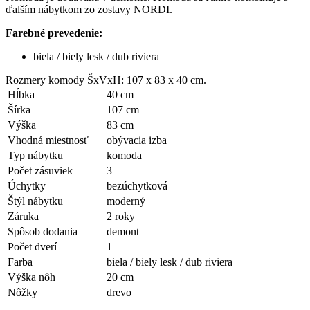
ďalším nábytkom zo zostavy NORDI.
Farebné prevedenie:
biela / biely lesk / dub riviera
Rozmery komody ŠxVxH: 107 x 83 x 40 cm.
Hĺbka
40 cm
Šírka
107 cm
Výška
83 cm
Vhodná miestnosť
obývacia izba
Typ nábytku
komoda
Počet zásuviek
3
Úchytky
bezúchytková
Štýl nábytku
moderný
Záruka
2 roky
Spôsob dodania
demont
Počet dverí
1
Farba
biela / biely lesk / dub riviera
Výška nôh
20 cm
Nôžky
drevo