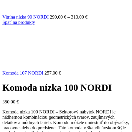
Price
Vitrína nízka 90 NORDI
290,00
€
–
313,00
€
range:
Späť na produkty
290,00 €
through
313,00 €
Komoda 107 NORDI
257,00
€
Komoda nízka 100 NORDI
350,00
€
Komoda nízka 100 NORDI – Sektorový nábytok NORDI je
nádhernou kombináciou geometrických tvarov, zaujímavých
detailov a módnych farieb. Komodu môžete umiestniť do obývačky,
pracovne alebo do predsiene. Táto komoda v škandinávskom štýle