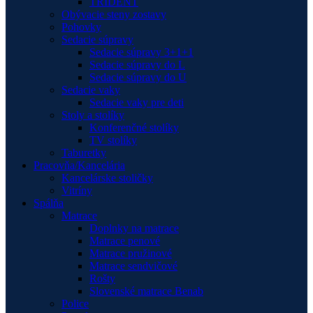
TRIDENT
Obývacie steny zostavy
Pohovky
Sedacie súpravy
Sedacie súpravy 3+1+1
Sedacie súpravy do L
Sedacie súpravy do U
Sedacie vaky
Sedacie vaky pre deti
Stoly a stolíky
Konferenčné stolíky
TV stolíky
Taburetky
Pracovňa/Kancelária
Kancelárske stoličky
Vitríny
Spálňa
Matrace
Doplnky na matrace
Matrace penové
Matrace pružinové
Matrace sendvičové
Rošty
Slovenské matrace Benab
Police