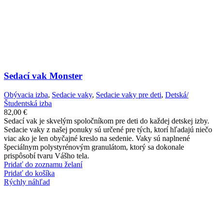
Sedací vak Monster
Obývacia izba
,
Sedacie vaky
,
Sedacie vaky pre deti
,
Detská/
Študentská izba
82,00
€
Sedací vak je skvelým spoločníkom pre deti do každej detskej izby.
Sedacie vaky z našej ponuky sú určené pre tých, ktorí hľadajú niečo
viac ako je len obyčajné kreslo na sedenie. Vaky sú naplnené
špeciálnym polystyrénovým granulátom, ktorý sa dokonale
prispôsobí tvaru Vášho tela.
Pridať do zoznamu želaní
Pridať do košíka
Rýchly náhľad