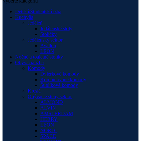
Vyberte kategóriu
Detská/Študentská izba
Kuchyňa
Jedáleň
Jedálenské stoly
Stoličky
Jedálenský sektor
Avallon
LEON
Nočné a toaletné stolíky
Obývacia izba
Komody
Dvierkové komody
Kombinované komody
Šuplíkové komody
Kreslá
Obývacie steny sektor
ALMOND
ALVIN
AMSTERDAM
HERRY
LEON
NORDI
SPACE