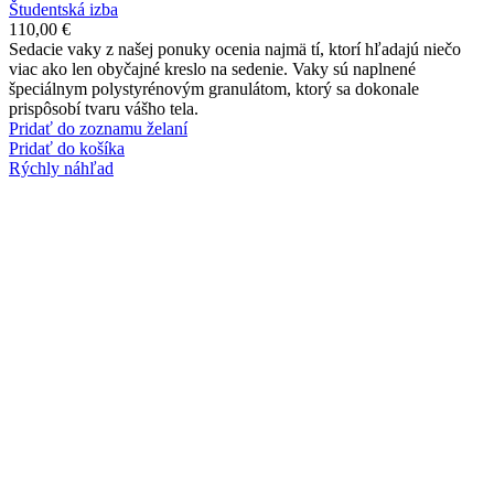
Študentská izba
110,00
€
Sedacie vaky z našej ponuky ocenia najmä tí, ktorí hľadajú niečo
viac ako len obyčajné kreslo na sedenie. Vaky sú naplnené
špeciálnym polystyrénovým granulátom, ktorý sa dokonale
prispôsobí tvaru vášho tela.
Pridať do zoznamu želaní
Pridať do košíka
Rýchly náhľad