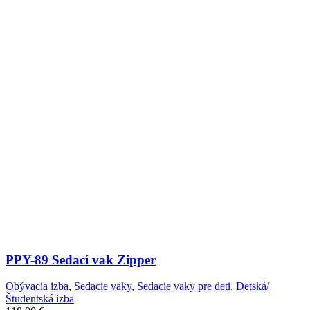
PPY-89 Sedací vak Zipper
Obývacia izba
,
Sedacie vaky
,
Sedacie vaky pre deti
,
Detská/
Študentská izba