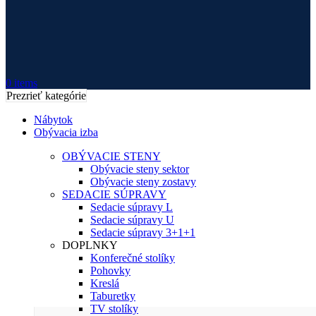
0
items
Prezrieť kategórie
Nábytok
Obývacia izba
OBÝVACIE STENY
Obývacie steny sektor
Obývacie steny zostavy
SEDACIE SÚPRAVY
Sedacie súpravy L
Sedacie súpravy U
Sedacie súpravy 3+1+1
DOPLNKY
Konferečné stolíky
Pohovky
Kreslá
Taburetky
TV stolíky