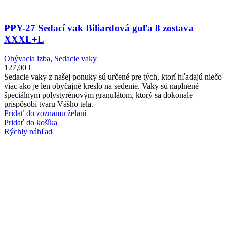
PPY-27 Sedací vak Biliardová guľa 8 zostava
XXXL+L
Obývacia izba
,
Sedacie vaky
127,00
€
Sedacie vaky z našej ponuky sú určené pre tých, ktorí hľadajú niečo
viac ako je len obyčajné kreslo na sedenie. Vaky sú naplnené
špeciálnym polystyrénovým granulátom, ktorý sa dokonale
prispôsobí tvaru Vášho tela.
Pridať do zoznamu želaní
Pridať do košíka
Rýchly náhľad