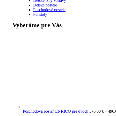
Detské izby zostavy
Detské postele
Poschodové postele
PC stoly
Vyberáme pre Vás
Poschodová posteľ ENRICO pre dvoch
376,00
€
–
496