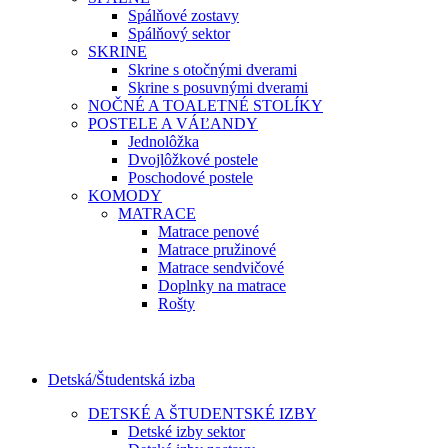
Spálňové zostavy
Spálňový sektor
SKRINE
Skrine s otočnými dverami
Skrine s posuvnými dverami
NOČNÉ A TOALETNÉ STOLÍKY
POSTELE A VÁĽANDY
Jednolôžka
Dvojlôžkové postele
Poschodové postele
KOMODY
MATRACE
Matrace penové
Matrace pružinové
Matrace sendvičové
Doplnky na matrace
Rošty
Detská/Študentská izba
DETSKÉ A ŠTUDENTSKÉ IZBY
Detské izby sektor