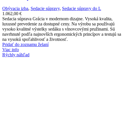
Obývacia izba
,
Sedacie súpravy
,
Sedacie súpravy do L
1.062,00
€
Sedacia súprava Grácia v modernom dizajne. Vysoká kvalita,
luxusné prevedenie za dostupné ceny. Na výrobu sa používajú
vysoko kvalitné výstelky sedáku s vlnovcovými pružinami. Sú
navrhnuté podľa najnovších ergonomických princípov a testujú sa
na vysokú spoľahlivosť a životnosť.
Pridať do zoznamu želaní
Viac info
Rýchly náhľad