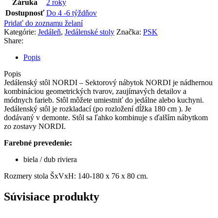
Záruka
2 roky
Dostupnosť
Do 4 -6 týždňov
Pridať do zoznamu želaní
Kategórie:
Jedáleň
,
Jedálenské stoly
Značka:
PSK
Share:
Popis
Popis
Jedálenský stôl NORDI – Sektorový nábytok NORDI je nádhernou
kombináciou geometrických tvarov, zaujímavých detailov a
módnych farieb. Stôl môžete umiestniť do jedálne alebo kuchyni.
Jedálenský stôl je rozkladací (po rozložení dĺžka 180 cm ). Je
dodávaný v demonte. Stôl sa ľahko kombinuje s ďalším nábytkom
zo zostavy NORDI.
Farebné prevedenie:
biela / dub riviera
Rozmery stola ŠxVxH: 140-180 x 76 x 80 cm.
Súvisiace produkty