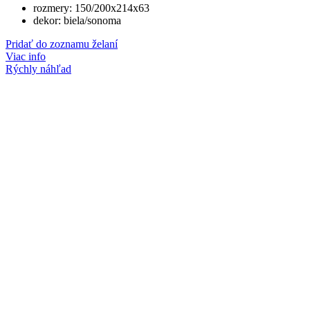
rozmery: 150/200x214x63
dekor: biela/sonoma
Pridať do zoznamu želaní
Viac info
Rýchly náhľad