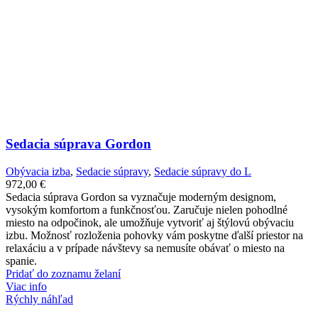
Sedacia súprava Gordon
Obývacia izba
,
Sedacie súpravy
,
Sedacie súpravy do L
972,00
€
Sedacia súprava Gordon sa vyznačuje moderným designom,
vysokým komfortom a funkčnosťou. Zaručuje nielen pohodlné
miesto na odpočinok, ale umožňuje vytvoriť aj štýlovú obývaciu
izbu. Možnosť rozloženia pohovky vám poskytne ďalší priestor na
relaxáciu a v prípade návštevy sa nemusíte obávať o miesto na
spanie.
Pridať do zoznamu želaní
Viac info
Rýchly náhľad