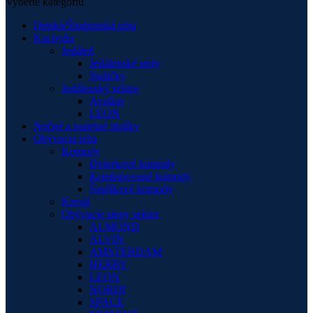
Vyberte kategóriu
Detská/Študentská izba
Kuchyňa
Jedáleň
Jedálenské stoly
Stoličky
Jedálenský sektor
Avallon
LEON
Nočné a toaletné stolíky
Obývacia izba
Komody
Dvierkové komody
Kombinované komody
Šuplíkové komody
Kreslá
Obývacie steny sektor
ALMOND
ALVIN
AMSTERDAM
HERRY
LEON
NORDI
SPACE