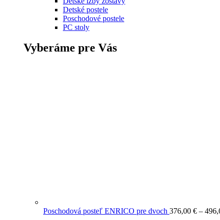
Detské izby zostavy
Detské postele
Poschodové postele
PC stoly
Vyberáme pre Vás
Poschodová posteľ ENRICO pre dvoch
376,00
€
–
496