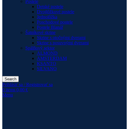
Postele
Detské postele
Dvojlôžkové postele
Jednolôžka
Poschodové postele
Postele Blanář
Šatníkové skrine
Skrine s otočnými dverami
Skrine s posuvnými dverami
Spálňový sektor
ALMOND
AMSTERDAM
KSANTO
SILVANO
Search
Prihlásiť sa / Registrovať sa
0
items
0,00
€
Menu