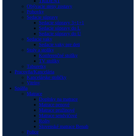
TRIDENT
Obývacie steny zostavy
Pohovky
Sedacie súpravy
Sedacie súpravy 3+1+1
Sedacie súpravy do L
Sedacie súpravy do U
Sedacie vaky
Sedacie vaky pre deti
Stoly a stolíky
Konferenčné stolíky
TV stolíky
Taburetky
Pracovňa/Kancelária
Kancelárske stoličky
Vitríny
Spálňa
Matrace
Doplnky na matrace
Matrace penové
Matrace pružinové
Matrace sendvičové
Rošty
Slovenské matrace Benab
Police