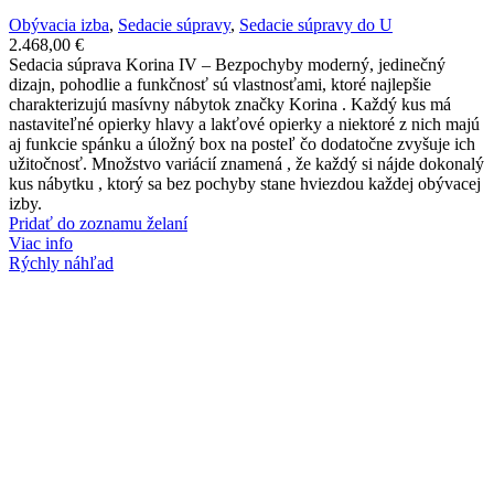
Obývacia izba
,
Sedacie súpravy
,
Sedacie súpravy do U
2.468,00
€
Sedacia súprava Korina IV – Bezpochyby moderný, jedinečný
dizajn, pohodlie a funkčnosť sú vlastnosťami, ktoré najlepšie
charakterizujú masívny nábytok značky Korina . Každý kus má
nastaviteľné opierky hlavy a lakťové opierky a niektoré z nich majú
aj funkcie spánku a úložný box na posteľ čo dodatočne zvyšuje ich
užitočnosť. Množstvo variácií znamená , že každý si nájde dokonalý
kus nábytku , ktorý sa bez pochyby stane hviezdou každej obývacej
izby.
Pridať do zoznamu želaní
Viac info
Rýchly náhľad