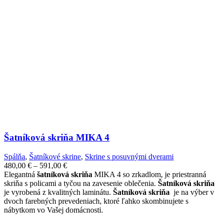
Šatníková skriňa MIKA 4
Spálňa
,
Šatníkové skrine
,
Skrine s posuvnými dverami
Price
480,00
€
–
591,00
€
range:
Elegantná
šatníková skriňa
MIKA 4 so zrkadlom, je priestranná
480,00 €
skriňa s policami a tyčou na zavesenie oblečenia.
Šatníková skriňa
through
je vyrobená z kvalitných laminátu.
Šatníková skriňa
je na výber v
591,00 €
dvoch farebných prevedeniach, ktoré ľahko skombinujete s
nábytkom vo Vašej domácnosti.