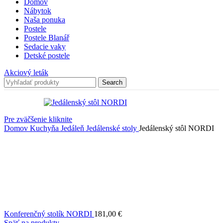
Domov
Nábytok
Naša ponuka
Postele
Postele Blanář
Sedacie vaky
Detské postele
Akciový leták
Search
Pre zväčšenie kliknite
Domov
Kuchyňa
Jedáleň
Jedálenské stoly
Jedálenský stôl NORDI
Konferenčný stolík NORDI
181,00
€
Späť na produkty