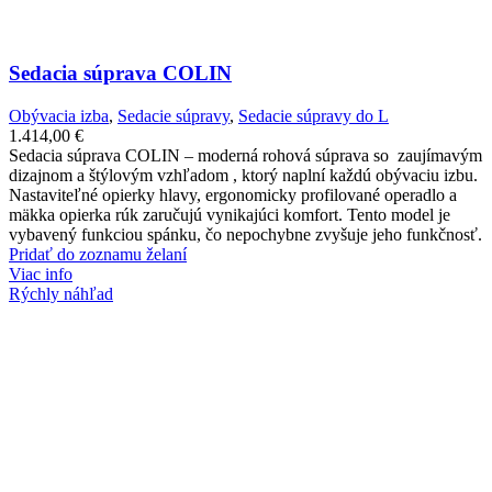
Sedacia súprava COLIN
Obývacia izba
,
Sedacie súpravy
,
Sedacie súpravy do L
1.414,00
€
Sedacia súprava COLIN – moderná rohová súprava so zaujímavým
dizajnom a štýlovým vzhľadom , ktorý naplní každú obývaciu izbu.
Nastaviteľné opierky hlavy, ergonomicky profilované operadlo a
mäkka opierka rúk zaručujú vynikajúci komfort. Tento model je
vybavený funkciou spánku, čo nepochybne zvyšuje jeho funkčnosť.
Pridať do zoznamu želaní
Viac info
Rýchly náhľad