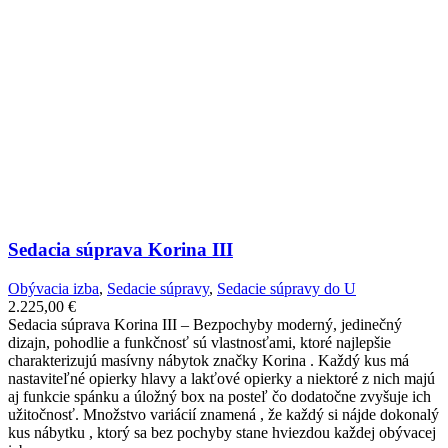
Sedacia súprava Korina III
Obývacia izba
,
Sedacie súpravy
,
Sedacie súpravy do U
2.225,00
€
Sedacia súprava Korina III – Bezpochyby moderný, jedinečný
dizajn, pohodlie a funkčnosť sú vlastnosťami, ktoré najlepšie
charakterizujú masívny nábytok značky Korina . Každý kus má
nastaviteľné opierky hlavy a lakťové opierky a niektoré z nich majú
aj funkcie spánku a úložný box na posteľ čo dodatočne zvyšuje ich
užitočnosť. Množstvo variácií znamená , že každý si nájde dokonalý
kus nábytku , ktorý sa bez pochyby stane hviezdou každej obývacej