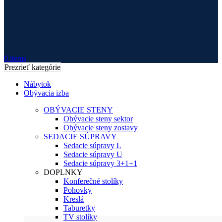
0
items
Prezrieť kategórie
Nábytok
Obývacia izba
OBÝVACIE STENY
Obývacie steny sektor
Obývacie steny zostavy
SEDACIE SÚPRAVY
Sedacie súpravy L
Sedacie súpravy U
Sedacie súpravy 3+1+1
DOPLNKY
Konferečné stolíky
Pohovky
Kreslá
Taburetky
TV stolíky