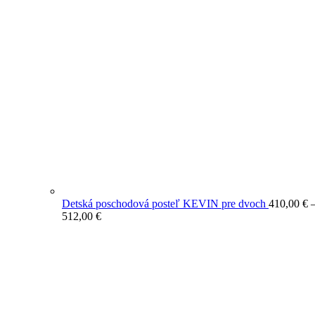
Detská poschodová posteľ KEVIN pre dvoch
410,00
€
Price
512,00
€
range:
410,00 €
through
512,00 €