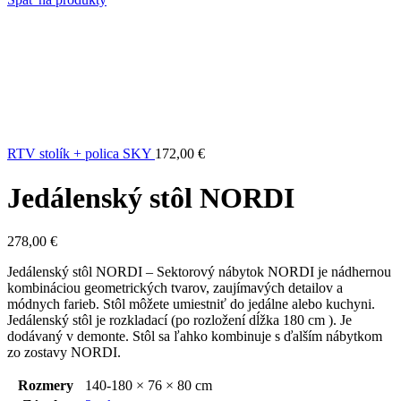
RTV stolík + polica SKY
172,00
€
Jedálenský stôl NORDI
278,00
€
Jedálenský stôl NORDI – Sektorový nábytok NORDI je nádhernou
kombináciou geometrických tvarov, zaujímavých detailov a
módnych farieb. Stôl môžete umiestniť do jedálne alebo kuchyni.
Jedálenský stôl je rozkladací (po rozložení dĺžka 180 cm ). Je
dodávaný v demonte. Stôl sa ľahko kombinuje s ďalším nábytkom
zo zostavy NORDI.
Rozmery
140-180 × 76 × 80 cm