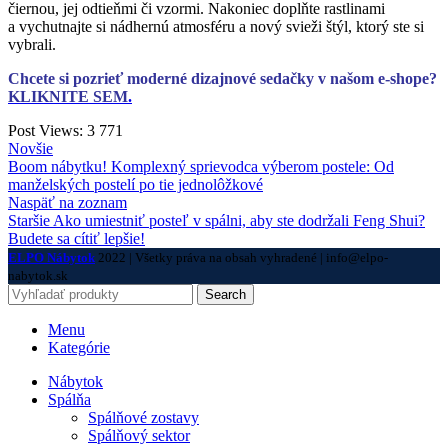
čiernou, jej odtieňmi či vzormi. Nakoniec doplňte rastlinami
a vychutnajte si nádhernú atmosféru a nový svieži štýl, ktorý ste si
vybrali.
Chcete si pozrieť moderné dizajnové sedačky v našom e-shope?
KLIKNITE SEM
.
Post Views:
3 771
Novšie
Boom nábytku! Komplexný sprievodca výberom postele: Od
manželských postelí po tie jednolôžkové
Naspäť na zoznam
Staršie
Ako umiestniť posteľ v spálni, aby ste dodržali Feng Shui?
Budete sa cítiť lepšie!
ELPO Nábytok
2022 | Všetky práva na obsah vyhradené | info@elpo-
nabytok.sk
Search
Menu
Kategórie
Nábytok
Spálňa
Spálňové zostavy
Spálňový sektor