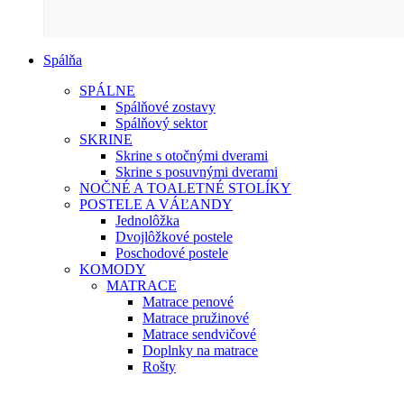
Spálňa
SPÁLNE
Spálňové zostavy
Spálňový sektor
SKRINE
Skrine s otočnými dverami
Skrine s posuvnými dverami
NOČNÉ A TOALETNÉ STOLÍKY
POSTELE A VÁĽANDY
Jednolôžka
Dvojlôžkové postele
Poschodové postele
KOMODY
MATRACE
Matrace penové
Matrace pružinové
Matrace sendvičové
Doplnky na matrace
Rošty