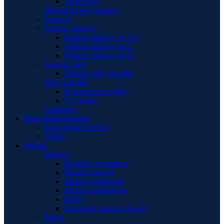
TRIDENT
Obývacie steny zostavy
Pohovky
Sedacie súpravy
Sedacie súpravy 3+1+1
Sedacie súpravy do L
Sedacie súpravy do U
Sedacie vaky
Sedacie vaky pre deti
Stoly a stolíky
Konferenčné stolíky
TV stolíky
Taburetky
Pracovňa/Kancelária
Kancelárske stoličky
Vitríny
Spálňa
Matrace
Doplnky na matrace
Matrace penové
Matrace pružinové
Matrace sendvičové
Rošty
Slovenské matrace Benab
Police