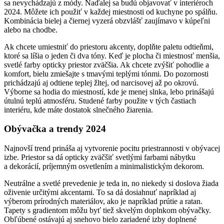
sa nevychádzajú z módy. Naďalej sa budú objavovať v interiéroch
2024. Môžete ich použiť v každej miestnosti od kuchyne po spálňu.
Kombinácia bielej a čiernej vyzerá obzvlášť zaujímavo v kúpeľni
alebo na chodbe.
Ak chcete umiestniť do priestoru akcenty, doplňte paletu odtieňmi,
ktoré sa líšia o jeden či dva tóny. Keď je plocha či miestnosť menšia,
svetlé farby opticky priestor zväčšia. Ak chcete zvýšiť pohodlie a
komfort, bielu zmiešajte s tmavými teplými tónmi. Do pozornosti
prichádzajú aj odtiene teplej žltej, od narcisovej až po okrovú.
Výborne sa hodia do miestností, kde je menej slnka, lebo prinášajú
útulnú teplú atmosféru. Studené farby použite v tých častiach
interiéru, kde máte dostatok slnečného žiarenia.
Obývačka a trendy 2024
Najnovší trend prináša aj vytvorenie pocitu priestrannosti v obývacej
izbe. Priestor sa dá opticky zväčšiť svetlými farbami nábytku
a dekorácií, príjemným osvetlením a minimalistickým dekorom.
Neutrálne a svetlé prevedenie je teda in, no niekedy si doslova žiada
oživenie určitými akcentami. To sa dá dosiahnuť napríklad aj
výberom prírodných materiálov, ako je napríklad prútie a ratan.
Tapety s gradientom môžu byť tiež skvelým doplnkom obývačky.
Obľúbené ostávajú aj snehovo bielo zariadené izby doplnené