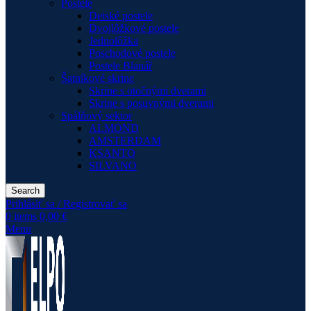
Postele
Detské postele
Dvojlôžkové postele
Jednolôžka
Poschodové postele
Postele Blanář
Šatníkové skrine
Skrine s otočnými dverami
Skrine s posuvnými dverami
Spálňový sektor
ALMOND
AMSTERDAM
KSANTO
SILVANO
Search
Prihlásiť sa / Registrovať sa
0
items
0,00
€
Menu