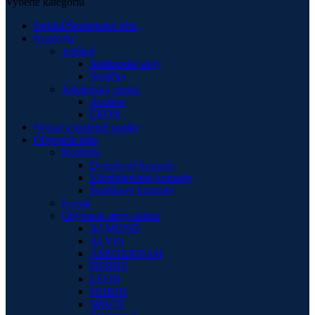
Vyberte kategóriu
Detská/Študentská izba
Kuchyňa
Jedáleň
Jedálenské stoly
Stoličky
Jedálenský sektor
Avallon
LEON
Nočné a toaletné stolíky
Obývacia izba
Komody
Dvierkové komody
Kombinované komody
Šuplíkové komody
Kreslá
Obývacie steny sektor
ALMOND
ALVIN
AMSTERDAM
HERRY
LEON
NORDI
SPACE