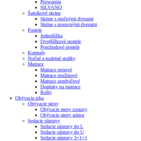
Prowansja
SILVANO
Šatníkové skrine
Skrine s otočnými dverami
Skrine s posuvnými dverami
Postele
Jednolôžka
Dvojlôžkové postele
Poschodové postele
Komody
Nočné a toaletné stolíky
Matrace
Matrace penové
Matrace pružinové
Matrace sendvičové
Doplnky na matrace
Rošty
Obývacia izba
Obývacie steny
Obývacie steny zostavy
Obývacie steny sektor
Sedacie súpravy
Sedacie súpravy do L
Sedacie súpravy do U
Sedacie súpravy 3+1+1