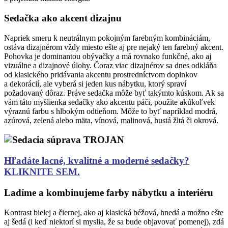
Sedačka ako akcent dizajnu
Napriek smeru k neutrálnym pokojným farebným kombináciám,
ostáva dizajnérom vždy miesto ešte aj pre nejaký ten farebný akcent.
Pohovka je dominantou obývačky a má rovnako funkčné, ako aj
vizuálne a dizajnové úlohy. Čoraz viac dizajnérov sa dnes odkláňa
od klasického pridávania akcentu prostredníctvom doplnkov
a dekorácií, ale vyberá si jeden kus nábytku, ktorý spraví
požadovaný dôraz. Práve sedačka môže byť takýmto kúskom. Ak sa
vám táto myšlienka sedačky ako akcentu páči, použite akúkoľvek
výraznú farbu s hlbokým odtieňom. Môže to byť napríklad modrá,
azúrová, zelená alebo mäta, vínová, malinová, hustá žltá či okrová.
Hľadáte lacné, kvalitné a moderné sedačky?
KLIKNITE SEM.
Ladíme a kombinujeme farby nábytku a interiéru
Kontrast bielej a čiernej, ako aj klasická béžová, hnedá a možno ešte
aj šedá (i keď niektorí si myslia, že sa bude objavovať pomenej), zdá