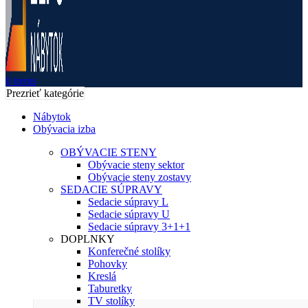
0
items
Prezrieť kategórie
Nábytok
Obývacia izba
OBÝVACIE STENY
Obývacie steny sektor
Obývacie steny zostavy
SEDACIE SÚPRAVY
Sedacie súpravy L
Sedacie súpravy U
Sedacie súpravy 3+1+1
DOPLNKY
Konferečné stolíky
Pohovky
Kreslá
Taburetky
TV stolíky