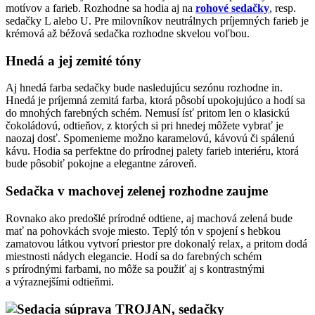
motívov a farieb. Rozhodne sa hodia aj na
rohové sedačky
, resp.
sedačky L alebo U. Pre milovníkov neutrálnych príjemných farieb je
krémová až béžová sedačka rozhodne skvelou voľbou.
Hnedá a jej zemité tóny
Aj hnedá farba sedačky bude nasledujúcu sezónu rozhodne in.
Hnedá je príjemná zemitá farba, ktorá pôsobí upokojujúco a hodí sa
do mnohých farebných schém. Nemusí ísť pritom len o klasickú
čokoládovú, odtieňov, z ktorých si pri hnedej môžete vybrať je
naozaj dosť. Spomenieme možno karamelovú, kávovú či spálenú
kávu. Hodia sa perfektne do prírodnej palety farieb interiéru, ktorá
bude pôsobiť pokojne a elegantne zároveň.
Sedačka v machovej zelenej rozhodne zaujme
Rovnako ako predošlé prírodné odtiene, aj machová zelená bude
mať na pohovkách svoje miesto. Teplý tón v spojení s hebkou
zamatovou látkou vytvorí priestor pre dokonalý relax, a pritom dodá
miestnosti nádych elegancie. Hodí sa do farebných schém
s prírodnými farbami, no môže sa použiť aj s kontrastnými
a výraznejšími odtieňmi.