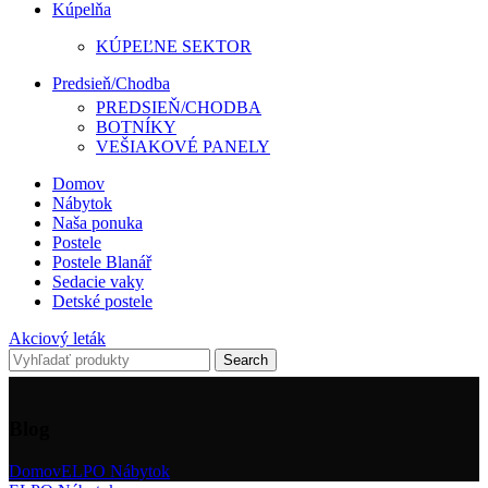
Kúpelňa
KÚPEĽNE SEKTOR
Predsieň/Chodba
PREDSIEŇ/CHODBA
BOTNÍKY
VEŠIAKOVÉ PANELY
Domov
Nábytok
Naša ponuka
Postele
Postele Blanář
Sedacie vaky
Detské postele
Akciový leták
Search
Blog
Domov
ELPO Nábytok