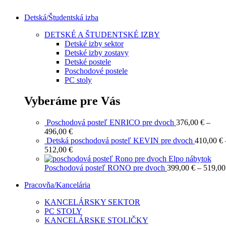
Detská/Študentská izba
DETSKÉ A ŠTUDENTSKÉ IZBY
Detské izby sektor
Detské izby zostavy
Detské postele
Poschodové postele
PC stoly
Vyberáme pre Vás
Poschodová posteľ ENRICO pre dvoch
376,00
€
–
Price
496,00
€
range:
Detská poschodová posteľ KEVIN pre dvoch
410,00
€
376,00 €
Price
512,00
€
through
range:
496,00 €
410,00 €
Poschodová posteľ RONO pre dvoch
399,00
€
–
519,0
through
Pracovňa/Kancelária
512,00 €
KANCELÁRSKY SEKTOR
PC STOLY
KANCELÁRSKE STOLIČKY