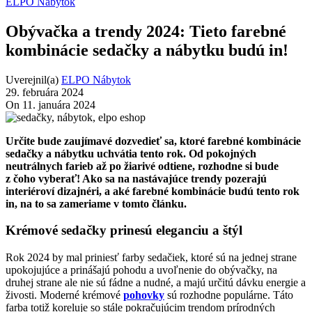
ELPO Nábytok
Obývačka a trendy 2024: Tieto farebné
kombinácie sedačky a nábytku budú in!
Uverejnil(a)
ELPO Nábytok
29. februára 2024
On 11. januára 2024
Určite bude zaujímavé dozvedieť sa, ktoré farebné kombinácie
sedačky a nábytku uchvátia tento rok. Od pokojných
neutrálnych farieb až po žiarivé odtiene, rozhodne si bude
z čoho vyberať! Ako sa na nastávajúce trendy pozerajú
interiéroví dizajnéri, a aké farebné kombinácie budú tento rok
in, na to sa zameriame v tomto článku.
Krémové sedačky prinesú eleganciu a štýl
Rok 2024 by mal priniesť farby sedačiek, ktoré sú na jednej strane
upokojujúce a prinášajú pohodu a uvoľnenie do obývačky, na
druhej strane ale nie sú fádne a nudné, a majú určitú dávku energie a
živosti. Moderné krémové
pohovky
sú rozhodne populárne. Táto
farba totiž koreluje so stále pokračujúcim trendom prírodných