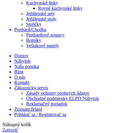
Kuchynské linky
Rovné kuchynské linky
Jedálenské sety
Jedálenské stoly
Stoličky
Predsieň/Chodba
Predsieňové zostavy
Botníky
Vešiakové panely
Domov
Nábytok
Naša ponuka
Blog
O nás
Kontakt
Zákaznícky servis
Zásady ochrany osobných údajov
Obchodné podmienky ELPO Nábytok
Reklamačný poriadok
Zoznam želaní
Prihlásiť sa / Registrovať sa
Nákupný košík
Zatvoriť