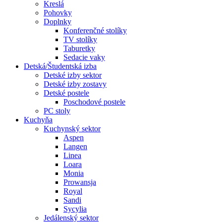
Kreslá
Pohovky
Doplnky
Konferenčné stolíky
TV stolíky
Taburetky
Sedacie vaky
Detská/Študentská izba
Detské izby sektor
Detské izby zostavy
Detské postele
Poschodové postele
PC stoly
Kuchyňa
Kuchynský sektor
Aspen
Langen
Linea
Loara
Monia
Prowansja
Royal
Sandi
Sycylia
Jedálenský sektor