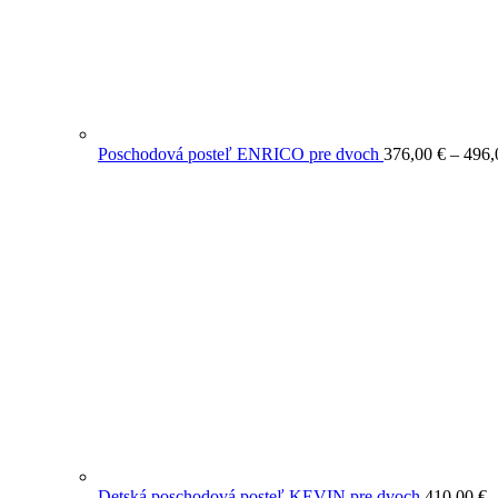
Poschodová posteľ ENRICO pre dvoch
376,00
€
–
496
Detská poschodová posteľ KEVIN pre dvoch
410,00
€