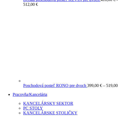
Price
512,00
€
range:
410,00 €
through
512,00 €
Poschodová posteľ RONO pre dvoch
399,00
€
–
519,0
Pracovňa/Kancelária
KANCELÁRSKY SEKTOR
PC STOLY
KANCELÁRSKE STOLIČKY