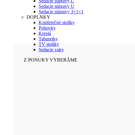
Sedacie súpravy L
Sedacie súpravy U
Sedacie súpravy 3+1+1
DOPLNKY
Konferečné stolíky
Pohovky
Kreslá
Taburetky
TV stolíky
Sedacie vaky
Z PONUKY VYBERÁME