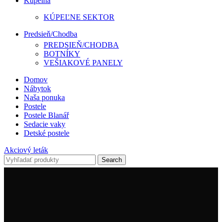
Kúpelňa
KÚPEĽNE SEKTOR
Predsieň/Chodba
PREDSIEŇ/CHODBA
BOTNÍKY
VEŠIAKOVÉ PANELY
Domov
Nábytok
Naša ponuka
Postele
Postele Blanář
Sedacie vaky
Detské postele
Akciový leták
Search