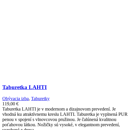
Taburetka LAHTI
Obývacia izba
,
Taburetky
119,00
€
Taburetka LAHTI je v modernom a dizajnovom prevedení. Je
vhodná ku atraktívnemu kreslu LAHTI. Taburetka je vyplnená PUR
penou v spojení s vlnovcovou pružinou. Je čalúnená kvalitnou
poťahovou látkou. Nožičky sú vysoké, v elegantnom prevedení,
vyrobené z dreva.