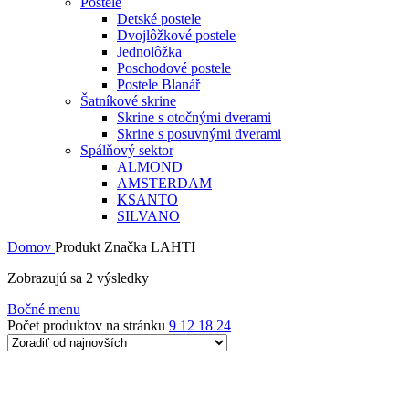
Postele
Detské postele
Dvojlôžkové postele
Jednolôžka
Poschodové postele
Postele Blanář
Šatníkové skrine
Skrine s otočnými dverami
Skrine s posuvnými dverami
Spálňový sektor
ALMOND
AMSTERDAM
KSANTO
SILVANO
Domov
Produkt Značka
LAHTI
Zoradené
Zobrazujú sa 2 výsledky
podľa
Bočné menu
najnovších
Počet produktov na stránku
9
12
18
24