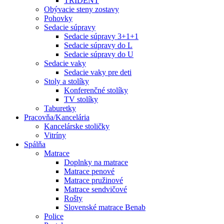
TRIDENT
Obývacie steny zostavy
Pohovky
Sedacie súpravy
Sedacie súpravy 3+1+1
Sedacie súpravy do L
Sedacie súpravy do U
Sedacie vaky
Sedacie vaky pre deti
Stoly a stolíky
Konferenčné stolíky
TV stolíky
Taburetky
Pracovňa/Kancelária
Kancelárske stoličky
Vitríny
Spálňa
Matrace
Doplnky na matrace
Matrace penové
Matrace pružinové
Matrace sendvičové
Rošty
Slovenské matrace Benab
Police