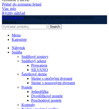
Pridať do zoznamu želaní
Viac info
Rýchly náhľad
ELPO Nábytok
2022 | Všetky práva na obsah vyhradené | info@elpo-
nabytok.sk
Search
Menu
Kategórie
Nábytok
Spálňa
Spálňové zostavy
Spálňový sektor
Prowansja
SILVANO
Šatníkové skrine
Skrine s otočnými dverami
Skrine s posuvnými dverami
Postele
Jednolôžka
Dvojlôžkové postele
Poschodové postele
Komody