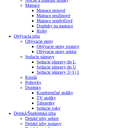
Nočné a toaletné stolíky
Matrace
Matrace penové
Matrace pružinové
Matrace sendvičové
Doplnky na matrace
Rošty
Obývacia izba
Obývacie steny
Obývacie steny zostavy
Obývacie steny sektor
Sedacie súpravy
Sedacie súpravy do L
Sedacie súpravy do U
Sedacie súpravy 3+1+1
Kreslá
Pohovky
Doplnky
Konferenčné stolíky
TV stolíky
Taburetky
Sedacie vaky
Detská/Študentská izba
Detské izby sektor
Detské izby zostavy