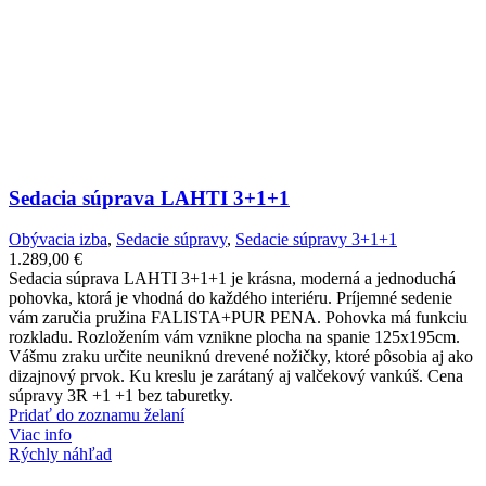
Sedacia súprava LAHTI 3+1+1
Obývacia izba
,
Sedacie súpravy
,
Sedacie súpravy 3+1+1
1.289,00
€
Sedacia súprava LAHTI 3+1+1 je krásna, moderná a jednoduchá
pohovka, ktorá je vhodná do každého interiéru. Príjemné sedenie
vám zaručia pružina FALISTA+PUR PENA. Pohovka má funkciu
rozkladu. Rozložením vám vznikne plocha na spanie 125x195cm.
Vášmu zraku určite neuniknú drevené nožičky, ktoré pôsobia aj ako
dizajnový prvok. Ku kreslu je zarátaný aj valčekový vankúš. Cena
súpravy 3R +1 +1 bez taburetky.
Pridať do zoznamu želaní
Viac info
Rýchly náhľad