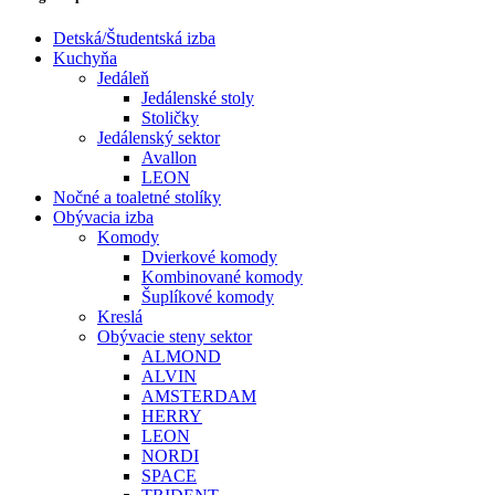
Detská/Študentská izba
Kuchyňa
Jedáleň
Jedálenské stoly
Stoličky
Jedálenský sektor
Avallon
LEON
Nočné a toaletné stolíky
Obývacia izba
Komody
Dvierkové komody
Kombinované komody
Šuplíkové komody
Kreslá
Obývacie steny sektor
ALMOND
ALVIN
AMSTERDAM
HERRY
LEON
NORDI
SPACE