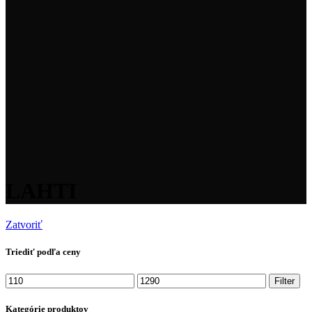
LAHTI
Zatvoriť
Triediť podľa ceny
Minimálna
Maximálna
Filter
cena
cena
Kategórie produktov