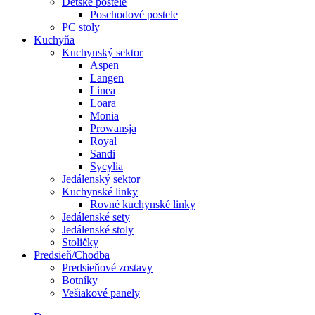
Detské postele
Poschodové postele
PC stoly
Kuchyňa
Kuchynský sektor
Aspen
Langen
Linea
Loara
Monia
Prowansja
Royal
Sandi
Sycylia
Jedálenský sektor
Kuchynské linky
Rovné kuchynské linky
Jedálenské sety
Jedálenské stoly
Stoličky
Predsieň/Chodba
Predsieňové zostavy
Botníky
Vešiakové panely