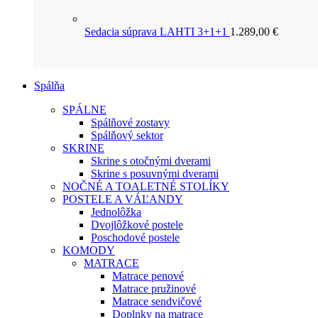
Sedacia súprava LAHTI 3+1+1
1.289,00
€
Spálňa
SPÁLNE
Spálňové zostavy
Spálňový sektor
SKRINE
Skrine s otočnými dverami
Skrine s posuvnými dverami
NOČNÉ A TOALETNÉ STOLÍKY
POSTELE A VÁĽANDY
Jednolôžka
Dvojlôžkové postele
Poschodové postele
KOMODY
MATRACE
Matrace penové
Matrace pružinové
Matrace sendvičové
Doplnky na matrace