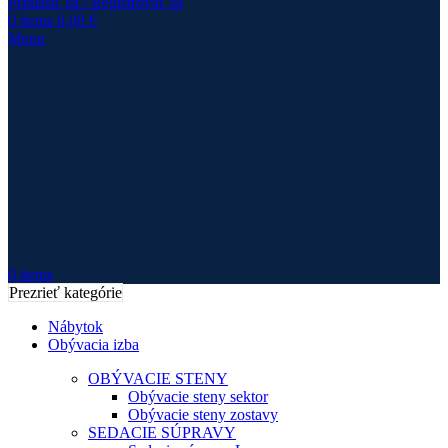
Prihlásiť sa / Registrovať sa
0
items
0,00
€
Menu
0
items
Prezrieť kategórie
Nábytok
Obývacia izba
OBÝVACIE STENY
Obývacie steny sektor
Obývacie steny zostavy
SEDACIE SÚPRAVY