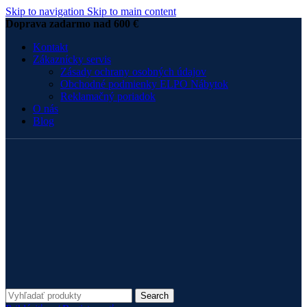
Skip to navigation
Skip to main content
Doprava zadarmo nad 600 €
Kontakt
Zákaznícky servis
Zásady ochrany osobných údajov
Obchodné podmienky ELPO Nábytok
Reklamačný poriadok
O nás
Blog
Search