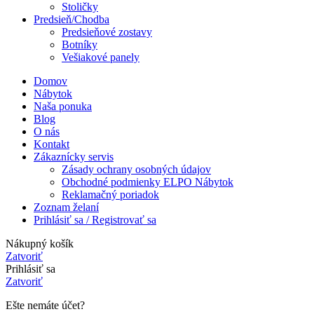
Stoličky
Predsieň/Chodba
Predsieňové zostavy
Botníky
Vešiakové panely
Domov
Nábytok
Naša ponuka
Blog
O nás
Kontakt
Zákaznícky servis
Zásady ochrany osobných údajov
Obchodné podmienky ELPO Nábytok
Reklamačný poriadok
Zoznam želaní
Prihlásiť sa / Registrovať sa
Nákupný košík
Zatvoriť
Prihlásiť sa
Zatvoriť
Ešte nemáte účet?