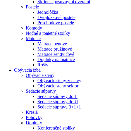
Skrine s posuvnými dverami
Postele
Jednolôžka
Dvojlôžkové postele
Poschodové postele
Komody
Nočné a toaletné stolíky
Matrace
Matrace penové
Matrace pružinové
Matrace sendvičové
Doplnky na matrace
Rošty
Obývacia izba
Obývacie steny
Obývacie steny zostavy
Obývacie steny sektor
Sedacie súpravy
Sedacie súpravy do L
Sedacie súpravy do U
Sedacie súpravy 3+1+1
Kreslá
Pohovky
Doplnky
Konferenčné stolíky