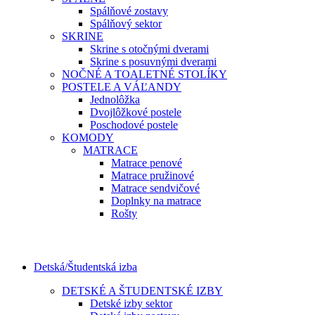
Spálňové zostavy
Spálňový sektor
SKRINE
Skrine s otočnými dverami
Skrine s posuvnými dverami
NOČNÉ A TOALETNÉ STOLÍKY
POSTELE A VÁĽANDY
Jednolôžka
Dvojlôžkové postele
Poschodové postele
KOMODY
MATRACE
Matrace penové
Matrace pružinové
Matrace sendvičové
Doplnky na matrace
Rošty
Detská/Študentská izba
DETSKÉ A ŠTUDENTSKÉ IZBY
Detské izby sektor