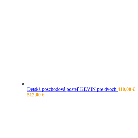
Detská poschodová posteľ KEVIN pre dvoch
410,00
€
Price
512,00
€
range:
410,00 €
through
512,00 €