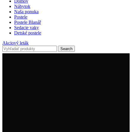
Domov
Nábytok
Naša ponuka
Postele
Postele Blanář
Sedacie vaky
Detské postele
Akciový leták
Search