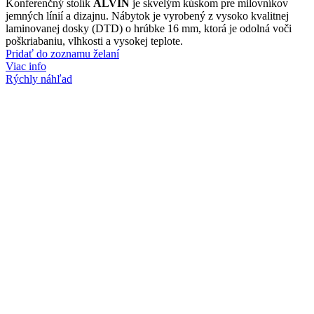
Konferenčný stolík
ALVIN
je skvelým kúskom pre milovníkov
jemných línií a dizajnu. Nábytok je vyrobený z vysoko kvalitnej
laminovanej dosky (DTD) o hrúbke 16 mm, ktorá je odolná voči
poškriabaniu, vlhkosti a vysokej teplote.
Pridať do zoznamu želaní
Viac info
Rýchly náhľad