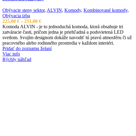
Obývacie steny sektor
,
ALVIN
,
Komody
,
Kombinované komody
,
Obývacia izba
Price
225,00
€
–
251,00
€
range:
Komoda ALVIN - je to jednoduchá komoda, ktorá obsahuje tri
225,00 €
zatváracie časti, pričom jedna je priehľadná a podsvietená LED
through
svetlom. Svojím designom dokáže navodiť tú pravú atmosféru či už
251,00 €
pracovného alebo rodinného prostredia v každom interiéri.
Pridať do zoznamu želaní
Viac info
Rýchly náhľad