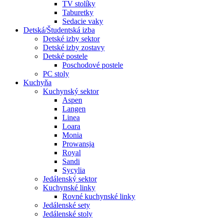
TV stolíky
Taburetky
Sedacie vaky
Detská/Študentská izba
Detské izby sektor
Detské izby zostavy
Detské postele
Poschodové postele
PC stoly
Kuchyňa
Kuchynský sektor
Aspen
Langen
Linea
Loara
Monia
Prowansja
Royal
Sandi
Sycylia
Jedálenský sektor
Kuchynské linky
Rovné kuchynské linky
Jedálenské sety
Jedálenské stoly