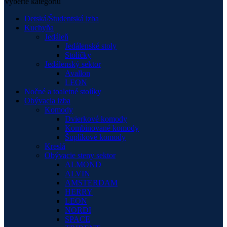
Vyberte kategóriu
Detská/Študentská izba
Kuchyňa
Jedáleň
Jedálenské stoly
Stoličky
Jedálenský sektor
Avallon
LEON
Nočné a toaletné stolíky
Obývacia izba
Komody
Dvierkové komody
Kombinované komody
Šuplíkové komody
Kreslá
Obývacie steny sektor
ALMOND
ALVIN
AMSTERDAM
HERRY
LEON
NORDI
SPACE