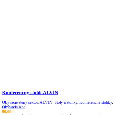
Konferenčný stolík ALVIN
Obývacie steny sektor
,
ALVIN
,
Stoly a stolíky
,
Konferenčné stolíky
,
Obývacia izba
99,00
€