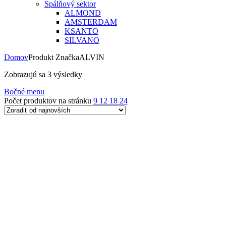
Spálňový sektor
ALMOND
AMSTERDAM
KSANTO
SILVANO
Domov
Produkt Značka
ALVIN
Zoradené
Zobrazujú sa 3 výsledky
podľa
Bočné menu
najnovších
Počet produktov na stránku
9
12
18
24