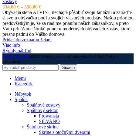
zostavy
Price
334,00
€
–
358,00
€
range:
Obývacia stena ALVIN - nechajte pôsobiť svoju fantáziu a zariaďte
334,00 €
si svoju obývačku podľa svojich vlastných predstáv. Našou prioritou
through
predovšetkým je, že sa riadime prianím našich zákazníkov, a preto
358,00 €
Vám prinášame širokú ponuku moderných obývacích zostáv, ktoré
presne padnú do Vášho domova.
Pridať do zoznamu želaní
Viac info
Rýchly náhľad
ELPO Nábytok
2022 | Všetky práva na obsah vyhradené | info@elpo-
nabytok.sk
Search
Menu
Kategórie
Nábytok
Spálňa
Spálňové zostavy
Spálňový sektor
Prowansja
SILVANO
Šatníkové skrine
Skrine s otočnými dverami