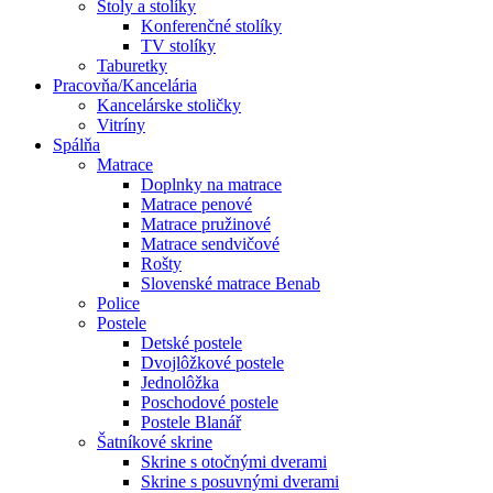
Stoly a stolíky
Konferenčné stolíky
TV stolíky
Taburetky
Pracovňa/Kancelária
Kancelárske stoličky
Vitríny
Spálňa
Matrace
Doplnky na matrace
Matrace penové
Matrace pružinové
Matrace sendvičové
Rošty
Slovenské matrace Benab
Police
Postele
Detské postele
Dvojlôžkové postele
Jednolôžka
Poschodové postele
Postele Blanář
Šatníkové skrine
Skrine s otočnými dverami
Skrine s posuvnými dverami