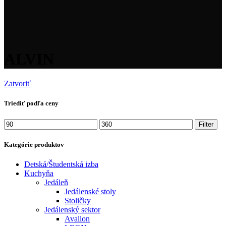
ALVIN
Zatvoriť
Triediť podľa ceny
Minimálna
Maximálna
Filter
cena
cena
Kategórie produktov
Detská/Študentská izba
Kuchyňa
Jedáleň
Jedálenské stoly
Stoličky
Jedálenský sektor
Avallon