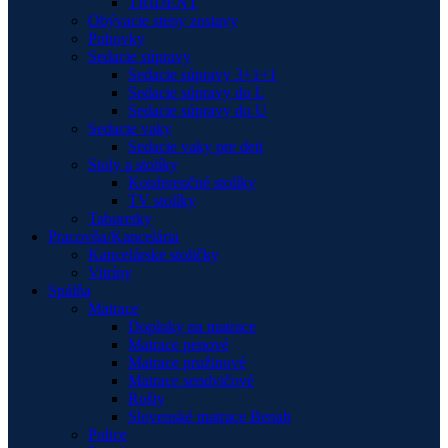
TRIDENT
Obývacie steny zostavy
Pohovky
Sedacie súpravy
Sedacie súpravy 3+1+1
Sedacie súpravy do L
Sedacie súpravy do U
Sedacie vaky
Sedacie vaky pre deti
Stoly a stolíky
Konferenčné stolíky
TV stolíky
Taburetky
Pracovňa/Kancelária
Kancelárske stoličky
Vitríny
Spálňa
Matrace
Doplnky na matrace
Matrace penové
Matrace pružinové
Matrace sendvičové
Rošty
Slovenské matrace Benab
Police