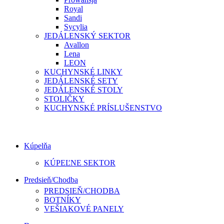
Royal
Sandi
Sycylia
JEDÁLENSKÝ SEKTOR
Avallon
Lena
LEON
KUCHYNSKÉ LINKY
JEDÁLENSKÉ SETY
JEDÁLENSKÉ STOLY
STOLIČKY
KUCHYNSKÉ PRÍSLUŠENSTVO
Kúpelňa
KÚPEĽNE SEKTOR
Predsieň/Chodba
PREDSIEŇ/CHODBA
BOTNÍKY
VEŠIAKOVÉ PANELY