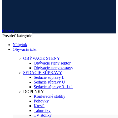
0
items
Prezrieť kategórie
Nábytok
Obývacia izba
OBÝVACIE STENY
Obývacie steny sektor
Obývacie steny zostavy
SEDACIE SÚPRAVY
Sedacie súpravy L
Sedacie súpravy U
Sedacie súpravy 3+1+1
DOPLNKY
Konferečné stolíky
Pohovky
Kreslá
Taburetky
TV stolíky