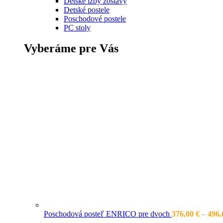
Detské izby zostavy
Detské postele
Poschodové postele
PC stoly
Vyberáme pre Vás
Poschodová posteľ ENRICO pre dvoch
376,00
€
–
496