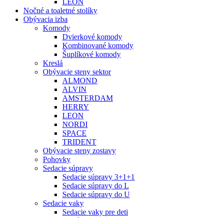
LEON
Nočné a toaletné stolíky
Obývacia izba
Komody
Dvierkové komody
Kombinované komody
Šuplíkové komody
Kreslá
Obývacie steny sektor
ALMOND
ALVIN
AMSTERDAM
HERRY
LEON
NORDI
SPACE
TRIDENT
Obývacie steny zostavy
Pohovky
Sedacie súpravy
Sedacie súpravy 3+1+1
Sedacie súpravy do L
Sedacie súpravy do U
Sedacie vaky
Sedacie vaky pre deti