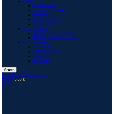
Postele
Detské postele
Dvojlôžkové postele
Jednolôžka
Poschodové postele
Postele Blanář
Šatníkové skrine
Skrine s otočnými dverami
Skrine s posuvnými dverami
Spálňový sektor
ALMOND
AMSTERDAM
KSANTO
SILVANO
Search
Prihlásiť sa / Registrovať sa
0
items
0,00
€
Menu