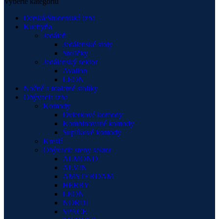
Vyberte kategóriu
Detská/Študentská izba
Kuchyňa
Jedáleň
Jedálenské stoly
Stoličky
Jedálenský sektor
Avallon
LEON
Nočné a toaletné stolíky
Obývacia izba
Komody
Dvierkové komody
Kombinované komody
Šuplíkové komody
Kreslá
Obývacie steny sektor
ALMOND
ALVIN
AMSTERDAM
HERRY
LEON
NORDI
SPACE