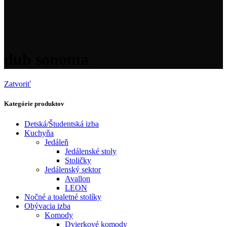
dub sonoma
Zatvoriť
Kategórie produktov
Detská/Študentská izba
Kuchyňa
Jedáleň
Jedálenské stoly
Stoličky
Jedálenský sektor
Avallon
LEON
Nočné a toaletné stolíky
Obývacia izba
Komody
Dvierkové komody