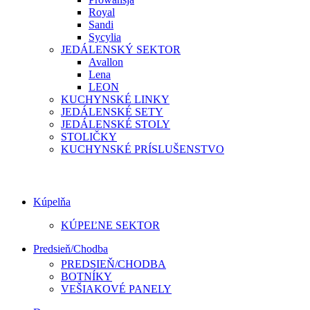
Royal
Sandi
Sycylia
JEDÁLENSKÝ SEKTOR
Avallon
Lena
LEON
KUCHYNSKÉ LINKY
JEDÁLENSKÉ SETY
JEDÁLENSKÉ STOLY
STOLIČKY
KUCHYNSKÉ PRÍSLUŠENSTVO
Kúpelňa
KÚPEĽNE SEKTOR
Predsieň/Chodba
PREDSIEŇ/CHODBA
BOTNÍKY
VEŠIAKOVÉ PANELY