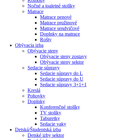
Komody
Nočné a toaletné stolíky
Matrace
Matrace penové
Matrace pružinové
Matrace sendvičové
Doplnky na matrace
Rošty
Obývacia izba
Obývacie steny
Obývacie steny zostavy
Obývacie steny sektor
Sedacie súpravy
Sedacie súpravy do L
Sedacie súpravy do U
Sedacie súpravy 3+1+1
Kreslá
Pohovky
Doplnky
Konferenčné stolíky
TV stolíky
Taburetky
Sedacie vaky
Detská/Študentská izba
Detské izby sektor