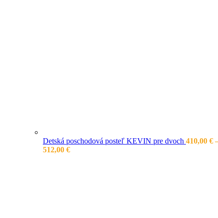
Detská poschodová posteľ KEVIN pre dvoch
410,00
€
Price
512,00
€
range:
410,00 €
through
512,00 €