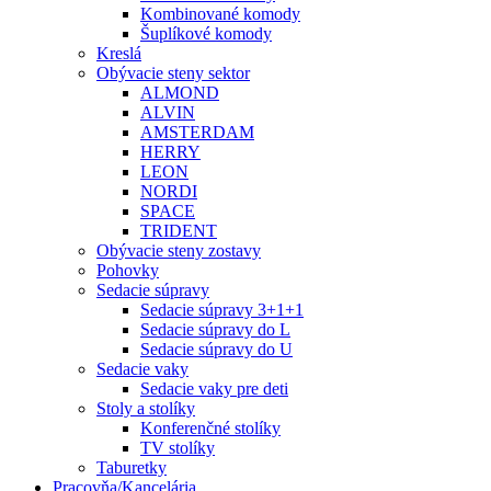
Kombinované komody
Šuplíkové komody
Kreslá
Obývacie steny sektor
ALMOND
ALVIN
AMSTERDAM
HERRY
LEON
NORDI
SPACE
TRIDENT
Obývacie steny zostavy
Pohovky
Sedacie súpravy
Sedacie súpravy 3+1+1
Sedacie súpravy do L
Sedacie súpravy do U
Sedacie vaky
Sedacie vaky pre deti
Stoly a stolíky
Konferenčné stolíky
TV stolíky
Taburetky
Pracovňa/Kancelária