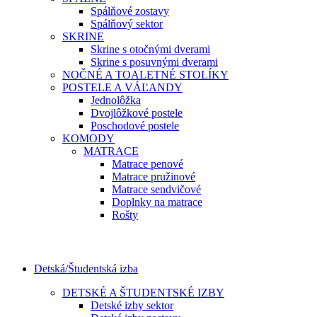
Spálňové zostavy
Spálňový sektor
SKRINE
Skrine s otočnými dverami
Skrine s posuvnými dverami
NOČNÉ A TOALETNÉ STOLÍKY
POSTELE A VÁĽANDY
Jednolôžka
Dvojlôžkové postele
Poschodové postele
KOMODY
MATRACE
Matrace penové
Matrace pružinové
Matrace sendvičové
Doplnky na matrace
Rošty
Detská/Študentská izba
DETSKÉ A ŠTUDENTSKÉ IZBY
Detské izby sektor