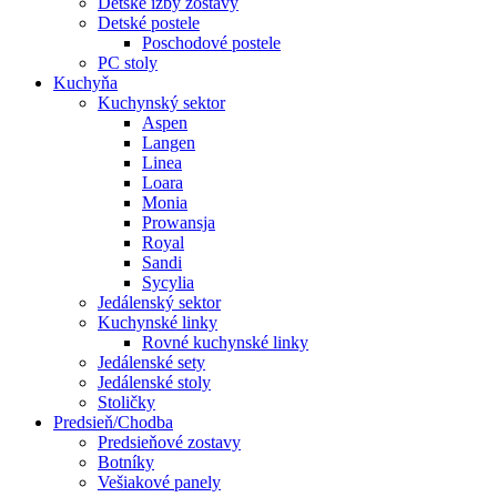
Detské izby zostavy
Detské postele
Poschodové postele
PC stoly
Kuchyňa
Kuchynský sektor
Aspen
Langen
Linea
Loara
Monia
Prowansja
Royal
Sandi
Sycylia
Jedálenský sektor
Kuchynské linky
Rovné kuchynské linky
Jedálenské sety
Jedálenské stoly
Stoličky
Predsieň/Chodba
Predsieňové zostavy
Botníky
Vešiakové panely