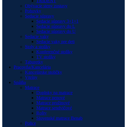
TRIDENT
Obývacie steny zostavy
Pohovky
Sedacie súpravy
Sedacie súpravy 3+1+1
Sedacie súpravy do L
Sedacie súpravy do U
Sedacie vaky
Sedacie vaky pre deti
Stoly a stolíky
Konferenčné stolíky
TV stolíky
Taburetky
Pracovňa/Kancelária
Kancelárske stoličky
Vitríny
Spálňa
Matrace
Doplnky na matrace
Matrace penové
Matrace pružinové
Matrace sendvičové
Rošty
Slovenské matrace Benab
Police