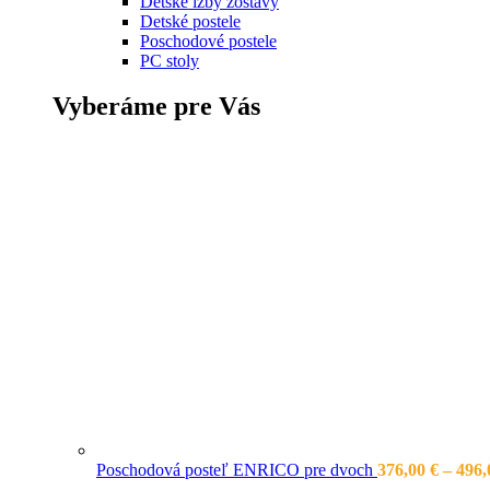
Detské izby zostavy
Detské postele
Poschodové postele
PC stoly
Vyberáme pre Vás
Poschodová posteľ ENRICO pre dvoch
376,00
€
–
496