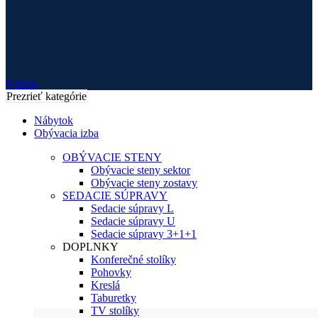
0
items
Prezrieť kategórie
Nábytok
Obývacia izba
OBÝVACIE STENY
Obývacie steny sektor
Obývacie steny zostavy
SEDACIE SÚPRAVY
Sedacie súpravy L
Sedacie súpravy U
Sedacie súpravy 3+1+1
DOPLNKY
Konferečné stolíky
Pohovky
Kreslá
Taburetky
TV stolíky