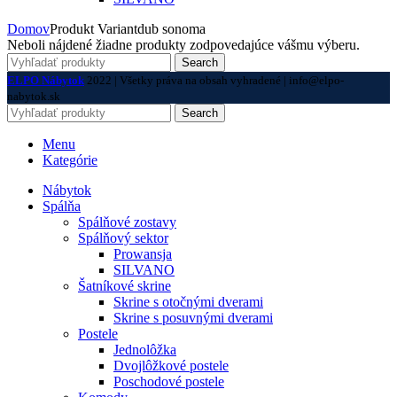
Domov
Produkt Variant
dub sonoma
Neboli nájdené žiadne produkty zodpovedajúce vášmu výberu.
Search
ELPO Nábytok
2022 | Všetky práva na obsah vyhradené | info@elpo-
nabytok.sk
Search
Menu
Kategórie
Nábytok
Spálňa
Spálňové zostavy
Spálňový sektor
Prowansja
SILVANO
Šatníkové skrine
Skrine s otočnými dverami
Skrine s posuvnými dverami
Postele
Jednolôžka
Dvojlôžkové postele
Poschodové postele