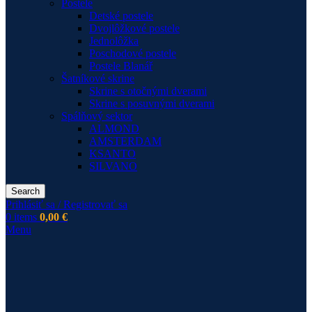
Postele
Detské postele
Dvojlôžkové postele
Jednolôžka
Poschodové postele
Postele Blanář
Šatníkové skrine
Skrine s otočnými dverami
Skrine s posuvnými dverami
Spálňový sektor
ALMOND
AMSTERDAM
KSANTO
SILVANO
Search
Prihlásiť sa / Registrovať sa
0
items
0,00
€
Menu