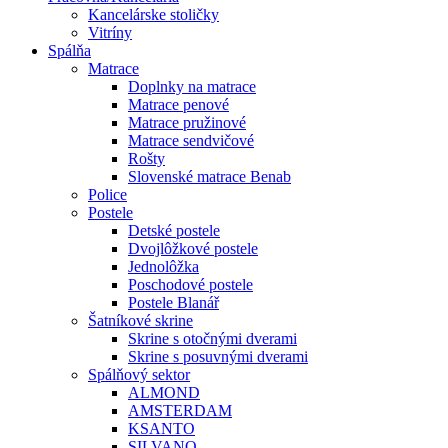
Kancelárske stoličky
Vitríny
Spálňa
Matrace
Doplnky na matrace
Matrace penové
Matrace pružinové
Matrace sendvičové
Rošty
Slovenské matrace Benab
Police
Postele
Detské postele
Dvojlôžkové postele
Jednolôžka
Poschodové postele
Postele Blanář
Šatníkové skrine
Skrine s otočnými dverami
Skrine s posuvnými dverami
Spálňový sektor
ALMOND
AMSTERDAM
KSANTO
SILVANO