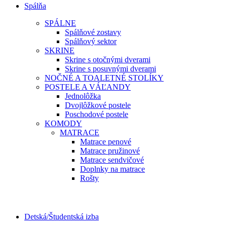
Spálňa
SPÁLNE
Spálňové zostavy
Spálňový sektor
SKRINE
Skrine s otočnými dverami
Skrine s posuvnými dverami
NOČNÉ A TOALETNÉ STOLÍKY
POSTELE A VÁĽANDY
Jednolôžka
Dvojlôžkové postele
Poschodové postele
KOMODY
MATRACE
Matrace penové
Matrace pružinové
Matrace sendvičové
Doplnky na matrace
Rošty
Detská/Študentská izba