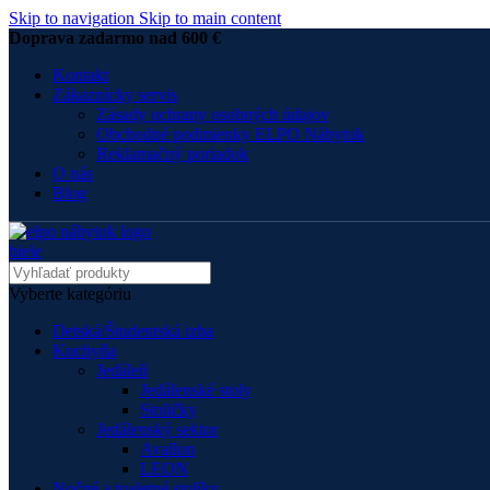
Skip to navigation
Skip to main content
Doprava zadarmo nad 600 €
Kontakt
Zákaznícky servis
Zásady ochrany osobných údajov
Obchodné podmienky ELPO Nábytok
Reklamačný poriadok
O nás
Blog
Vyberte kategóriu
Detská/Študentská izba
Kuchyňa
Jedáleň
Jedálenské stoly
Stoličky
Jedálenský sektor
Avallon
LEON
Nočné a toaletné stolíky