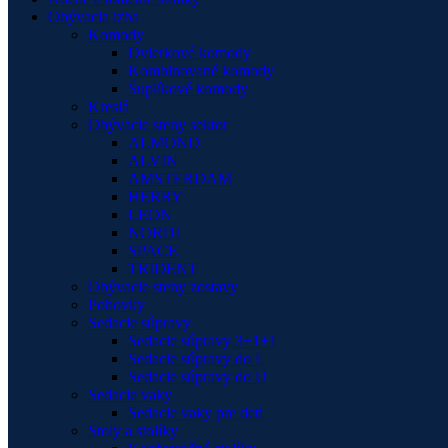
Obývacia izba
Komody
Dvierkové komody
Kombinované komody
Šuplíkové komody
Kreslá
Obývacie steny sektor
ALMOND
ALVIN
AMSTERDAM
HERRY
LEON
NORDI
SPACE
TRIDENT
Obývacie steny zostavy
Pohovky
Sedacie súpravy
Sedacie súpravy 3+1+1
Sedacie súpravy do L
Sedacie súpravy do U
Sedacie vaky
Sedacie vaky pre deti
Stoly a stolíky