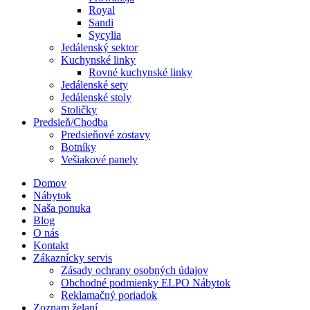
Royal
Sandi
Sycylia
Jedálenský sektor
Kuchynské linky
Rovné kuchynské linky
Jedálenské sety
Jedálenské stoly
Stoličky
Predsieň/Chodba
Predsieňové zostavy
Botníky
Vešiakové panely
Domov
Nábytok
Naša ponuka
Blog
O nás
Kontakt
Zákaznícky servis
Zásady ochrany osobných údajov
Obchodné podmienky ELPO Nábytok
Reklamačný poriadok
Zoznam želaní