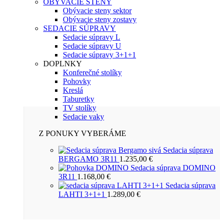
OBÝVACIE STENY
Obývacie steny sektor
Obývacie steny zostavy
SEDACIE SÚPRAVY
Sedacie súpravy L
Sedacie súpravy U
Sedacie súpravy 3+1+1
DOPLNKY
Konferečné stolíky
Pohovky
Kreslá
Taburetky
TV stolíky
Sedacie vaky
Z PONUKY VYBERÁME
Sedacia súprava
BERGAMO 3R11
1.235,00
€
Sedacia súprava DOMINO
3R11
1.168,00
€
Sedacia súprava
LAHTI 3+1+1
1.289,00
€