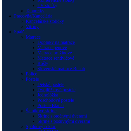
Konferenčné stolíky
TV stolíky
Taburetky
Pracovňa/Kancelária
Kancelárske stoličky
Vitríny
Spálňa
Matrace
Doplnky na matrace
Matrace penové
Matrace pružinové
Matrace sendvičové
Rošty
Slovenské matrace Benab
Police
Postele
Detské postele
Dvojlôžkové postele
Jednolôžka
Poschodové postele
Postele Blanář
Šatníkové skrine
Skrine s otočnými dverami
Skrine s posuvnými dverami
Spálňový sektor