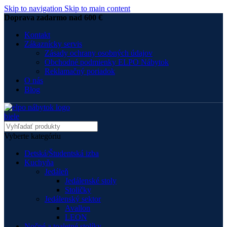
Skip to navigation
Skip to main content
Doprava zadarmo nad 600 €
Kontakt
Zákaznícky servis
Zásady ochrany osobných údajov
Obchodné podmienky ELPO Nábytok
Reklamačný poriadok
O nás
Blog
Vyberte kategóriu
Detská/Študentská izba
Kuchyňa
Jedáleň
Jedálenské stoly
Stoličky
Jedálenský sektor
Avallon
LEON
Nočné a toaletné stolíky