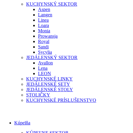
KUCHYNSKÝ SEKTOR
Aspen
Langen
Linea
Loara
Monia
Prowansja
Royal
Sandi
Sycylia
JEDÁLENSKÝ SEKTOR
Avallon
Lena
LEON
KUCHYNSKÉ LINKY
JEDÁLENSKÉ SETY
JEDÁLENSKÉ STOLY
STOLIČKY
KUCHYNSKÉ PRÍSLUŠENSTVO
Kúpelňa
KÚPEĽNE SEKTOR