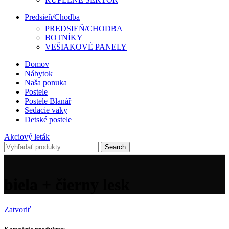
Predsieň/Chodba
PREDSIEŇ/CHODBA
BOTNÍKY
VEŠIAKOVÉ PANELY
Domov
Nábytok
Naša ponuka
Postele
Postele Blanář
Sedacie vaky
Detské postele
Akciový leták
Search
biela + čierny lesk
Zatvoriť