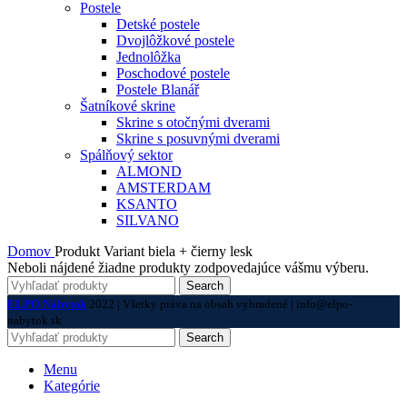
Postele
Detské postele
Dvojlôžkové postele
Jednolôžka
Poschodové postele
Postele Blanář
Šatníkové skrine
Skrine s otočnými dverami
Skrine s posuvnými dverami
Spálňový sektor
ALMOND
AMSTERDAM
KSANTO
SILVANO
Domov
Produkt Variant
biela + čierny lesk
Neboli nájdené žiadne produkty zodpovedajúce vášmu výberu.
Search
ELPO Nábytok
2022 | Všetky práva na obsah vyhradené | info@elpo-
nabytok.sk
Search
Menu
Kategórie