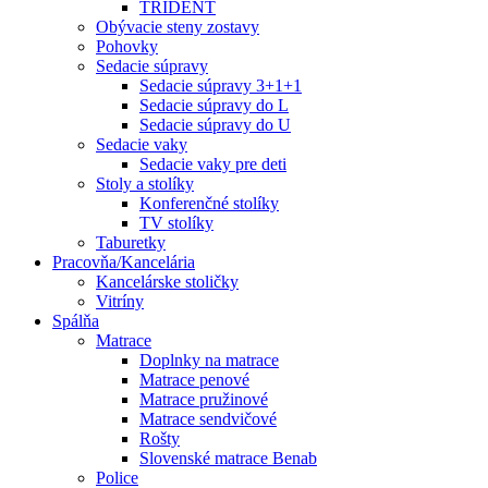
TRIDENT
Obývacie steny zostavy
Pohovky
Sedacie súpravy
Sedacie súpravy 3+1+1
Sedacie súpravy do L
Sedacie súpravy do U
Sedacie vaky
Sedacie vaky pre deti
Stoly a stolíky
Konferenčné stolíky
TV stolíky
Taburetky
Pracovňa/Kancelária
Kancelárske stoličky
Vitríny
Spálňa
Matrace
Doplnky na matrace
Matrace penové
Matrace pružinové
Matrace sendvičové
Rošty
Slovenské matrace Benab
Police