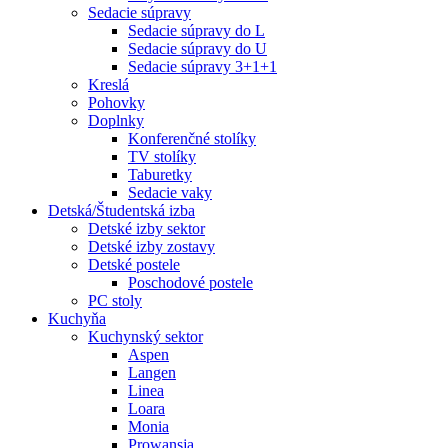
Sedacie súpravy
Sedacie súpravy do L
Sedacie súpravy do U
Sedacie súpravy 3+1+1
Kreslá
Pohovky
Doplnky
Konferenčné stolíky
TV stolíky
Taburetky
Sedacie vaky
Detská/Študentská izba
Detské izby sektor
Detské izby zostavy
Detské postele
Poschodové postele
PC stoly
Kuchyňa
Kuchynský sektor
Aspen
Langen
Linea
Loara
Monia
Prowansja