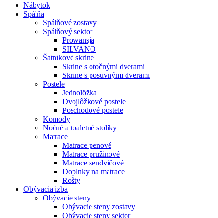
Nábytok
Spálňa
Spálňové zostavy
Spálňový sektor
Prowansja
SILVANO
Šatníkové skrine
Skrine s otočnými dverami
Skrine s posuvnými dverami
Postele
Jednolôžka
Dvojlôžkové postele
Poschodové postele
Komody
Nočné a toaletné stolíky
Matrace
Matrace penové
Matrace pružinové
Matrace sendvičové
Doplnky na matrace
Rošty
Obývacia izba
Obývacie steny
Obývacie steny zostavy
Obývacie steny sektor