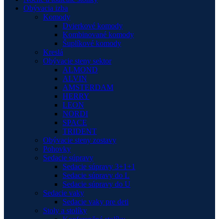
Obývacia izba
Komody
Dvierkové komody
Kombinované komody
Šuplíkové komody
Kreslá
Obývacie steny sektor
ALMOND
ALVIN
AMSTERDAM
HERRY
LEON
NORDI
SPACE
TRIDENT
Obývacie steny zostavy
Pohovky
Sedacie súpravy
Sedacie súpravy 3+1+1
Sedacie súpravy do L
Sedacie súpravy do U
Sedacie vaky
Sedacie vaky pre deti
Stoly a stolíky