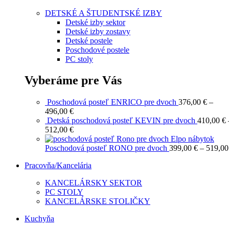
DETSKÉ A ŠTUDENTSKÉ IZBY
Detské izby sektor
Detské izby zostavy
Detské postele
Poschodové postele
PC stoly
Vyberáme pre Vás
Poschodová posteľ ENRICO pre dvoch
376,00
€
–
Price
496,00
€
range:
Detská poschodová posteľ KEVIN pre dvoch
410,00
€
376,00 €
Price
512,00
€
through
range:
496,00 €
410,00 €
Poschodová posteľ RONO pre dvoch
399,00
€
–
519,0
through
Pracovňa/Kancelária
512,00 €
KANCELÁRSKY SEKTOR
PC STOLY
KANCELÁRSKE STOLIČKY
Kuchyňa