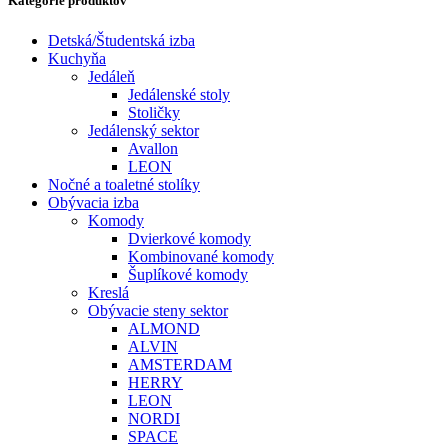
Kategórie produktov
Detská/Študentská izba
Kuchyňa
Jedáleň
Jedálenské stoly
Stoličky
Jedálenský sektor
Avallon
LEON
Nočné a toaletné stolíky
Obývacia izba
Komody
Dvierkové komody
Kombinované komody
Šuplíkové komody
Kreslá
Obývacie steny sektor
ALMOND
ALVIN
AMSTERDAM
HERRY
LEON
NORDI
SPACE