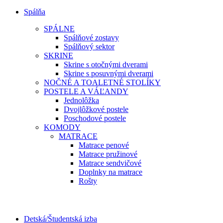
Spálňa
SPÁLNE
Spálňové zostavy
Spálňový sektor
SKRINE
Skrine s otočnými dverami
Skrine s posuvnými dverami
NOČNÉ A TOALETNÉ STOLÍKY
POSTELE A VÁĽANDY
Jednolôžka
Dvojlôžkové postele
Poschodové postele
KOMODY
MATRACE
Matrace penové
Matrace pružinové
Matrace sendvičové
Doplnky na matrace
Rošty
Detská/Študentská izba