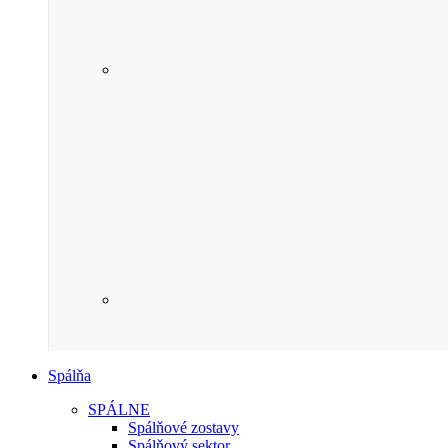
Spálňa
SPÁLNE
Spálňové zostavy
Spálňový sektor