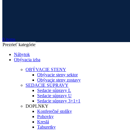
0
items
Prezrieť kategórie
Nábytok
Obývacia izba
OBÝVACIE STENY
Obývacie steny sektor
Obývacie steny zostavy
SEDACIE SÚPRAVY
Sedacie súpravy L
Sedacie súpravy U
Sedacie súpravy 3+1+1
DOPLNKY
Konferečné stolíky
Pohovky
Kreslá
Taburetky