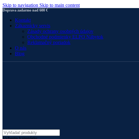
Skip to navigation
Skip to main content
Doprava zadarmo nad 600 €
Kontakt
Zákaznícky servis
Zásady ochrany osobných údajov
Obchodné podmienky ELPO Nábytok
Reklamačný poriadok
O nás
Blog
Vyberte kategóriu