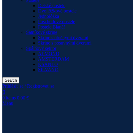
Postele
Detské postele
Dvojlôžkové postele
Jednolôžka
Poschodové postele
Postele Blanář
Šatníkové skrine
Skrine s otočnými dverami
Skrine s posuvnými dverami
Spálňový sektor
ALMOND
AMSTERDAM
KSANTO
SILVANO
Search
Prihlásiť sa / Registrovať sa
0
items
0,00
€
Menu