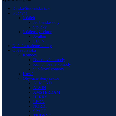
Detská/Študentská izba
Kuchyňa
Jedáleň
Jedálenské stoly
Stoličky
Jedálenský sektor
Avallon
LEON
Nočné a toaletné stolíky
Obývacia izba
Komody
Dvierkové komody
Kombinované komody
Šuplíkové komody
Kreslá
Obývacie steny sektor
ALMOND
ALVIN
AMSTERDAM
HERRY
LEON
NORDI
SPACE
TRIDENT