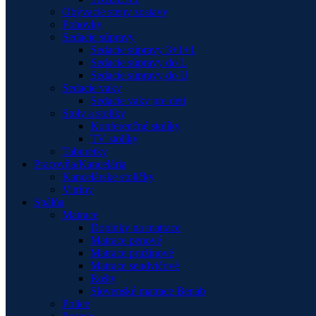
Obývacie steny zostavy
Pohovky
Sedacie súpravy
Sedacie súpravy 3+1+1
Sedacie súpravy do L
Sedacie súpravy do U
Sedacie vaky
Sedacie vaky pre deti
Stoly a stolíky
Konferenčné stolíky
TV stolíky
Taburetky
Pracovňa/Kancelária
Kancelárske stoličky
Vitríny
Spálňa
Matrace
Doplnky na matrace
Matrace penové
Matrace pružinové
Matrace sendvičové
Rošty
Slovenské matrace Benab
Police