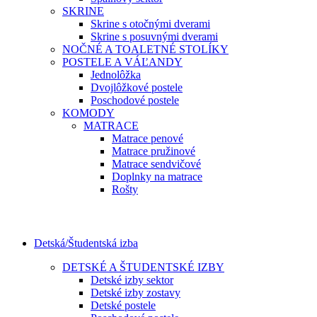
SKRINE
Skrine s otočnými dverami
Skrine s posuvnými dverami
NOČNÉ A TOALETNÉ STOLÍKY
POSTELE A VÁĽANDY
Jednolôžka
Dvojlôžkové postele
Poschodové postele
KOMODY
MATRACE
Matrace penové
Matrace pružinové
Matrace sendvičové
Doplnky na matrace
Rošty
Detská/Študentská izba
DETSKÉ A ŠTUDENTSKÉ IZBY
Detské izby sektor
Detské izby zostavy
Detské postele