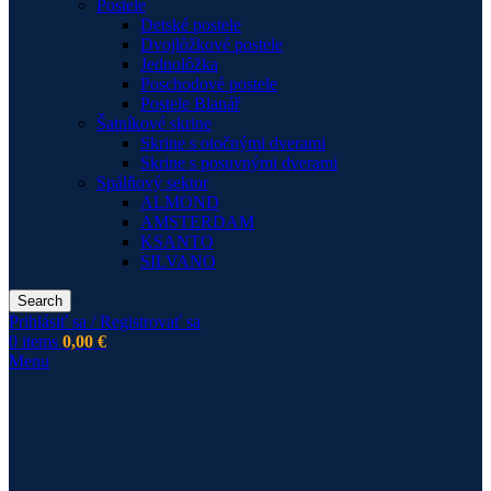
Postele
Detské postele
Dvojlôžkové postele
Jednolôžka
Poschodové postele
Postele Blanář
Šatníkové skrine
Skrine s otočnými dverami
Skrine s posuvnými dverami
Spálňový sektor
ALMOND
AMSTERDAM
KSANTO
SILVANO
Search
Prihlásiť sa / Registrovať sa
0
items
0,00
€
Menu