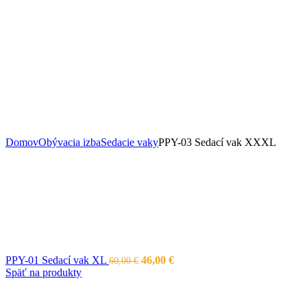
Domov
Obývacia izba
Sedacie vaky
PPY-03 Sedací vak XXXL
Pôvodná
Aktuálna
PPY-01 Sedací vak XL
46,00
€
60,00
€
cena
cena
Späť na produkty
bola:
je:
60,00 €.
46,00 €.