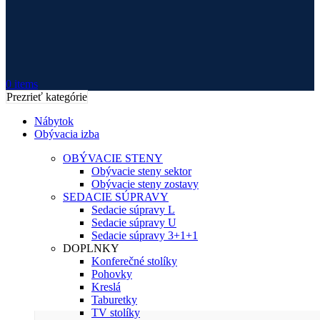
0
items
Prezrieť kategórie
Nábytok
Obývacia izba
OBÝVACIE STENY
Obývacie steny sektor
Obývacie steny zostavy
SEDACIE SÚPRAVY
Sedacie súpravy L
Sedacie súpravy U
Sedacie súpravy 3+1+1
DOPLNKY
Konferečné stolíky
Pohovky
Kreslá
Taburetky
TV stolíky