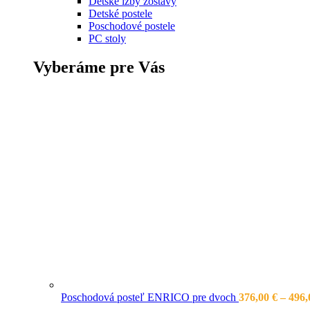
Detské izby zostavy
Detské postele
Poschodové postele
PC stoly
Vyberáme pre Vás
Poschodová posteľ ENRICO pre dvoch
376,00
€
–
496