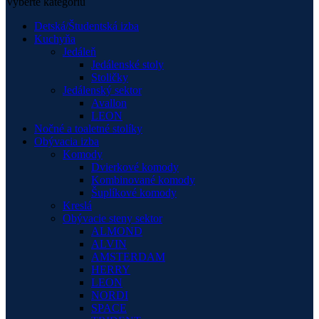
Vyberte kategóriu
Detská/Študentská izba
Kuchyňa
Jedáleň
Jedálenské stoly
Stoličky
Jedálenský sektor
Avallon
LEON
Nočné a toaletné stolíky
Obývacia izba
Komody
Dvierkové komody
Kombinované komody
Šuplíkové komody
Kreslá
Obývacie steny sektor
ALMOND
ALVIN
AMSTERDAM
HERRY
LEON
NORDI
SPACE