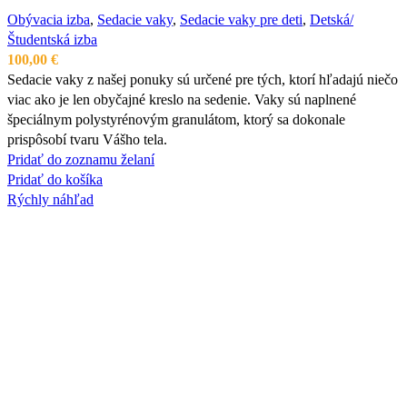
Obývacia izba
,
Sedacie vaky
,
Sedacie vaky pre deti
,
Detská/
Študentská izba
100,00
€
Sedacie vaky z našej ponuky sú určené pre tých, ktorí hľadajú niečo
viac ako je len obyčajné kreslo na sedenie. Vaky sú naplnené
špeciálnym polystyrénovým granulátom, ktorý sa dokonale
prispôsobí tvaru Vášho tela.
Pridať do zoznamu želaní
Pridať do košíka
Rýchly náhľad