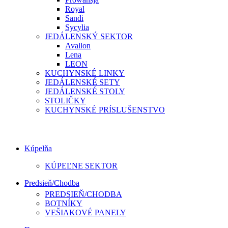
Royal
Sandi
Sycylia
JEDÁLENSKÝ SEKTOR
Avallon
Lena
LEON
KUCHYNSKÉ LINKY
JEDÁLENSKÉ SETY
JEDÁLENSKÉ STOLY
STOLIČKY
KUCHYNSKÉ PRÍSLUŠENSTVO
Kúpelňa
KÚPEĽNE SEKTOR
Predsieň/Chodba
PREDSIEŇ/CHODBA
BOTNÍKY
VEŠIAKOVÉ PANELY