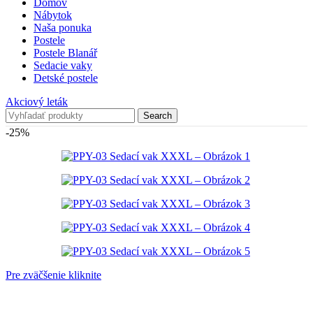
Domov
Nábytok
Naša ponuka
Postele
Postele Blanář
Sedacie vaky
Detské postele
Akciový leták
Search
-25%
Pre zväčšenie kliknite