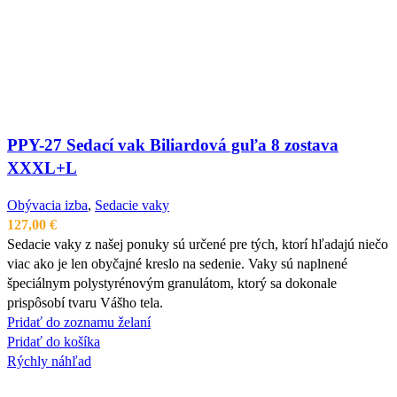
PPY-27 Sedací vak Biliardová guľa 8 zostava
XXXL+L
Obývacia izba
,
Sedacie vaky
127,00
€
Sedacie vaky z našej ponuky sú určené pre tých, ktorí hľadajú niečo
viac ako je len obyčajné kreslo na sedenie. Vaky sú naplnené
špeciálnym polystyrénovým granulátom, ktorý sa dokonale
prispôsobí tvaru Vášho tela.
Pridať do zoznamu želaní
Pridať do košíka
Rýchly náhľad