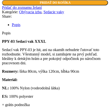
PPY-
PRIDAŤ DO KOŠÍKA
03
Pridať do zoznamu želaní
Sedací
Kategórie:
Obývacia izba
,
Sedacie vaky
vak
Share:
XXXL
Popis
Popis
PPY-03 Sedací vak XXXL
Sedací vak PPY-03 je hit, ani na okamih nebudete ľutovať toto
rozhodnutie. Všestranný model, si zamilujete na prvý pohľad.
Ideálny k detským hrám a pre pokojný odpočinok po náročnom
pracovnom dni.
Rozmery:
šírka 80cm, výška 120cm, hĺbka 90cm
Materiál:
NL:
100% Nylon (vodeodolná látka)
ES:
100% polyester
+ grátis podnožka