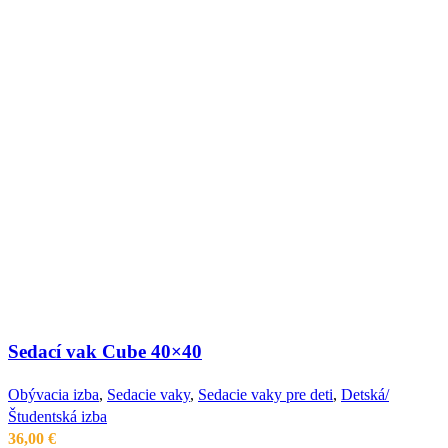
Sedací vak Cube 40×40
Obývacia izba
,
Sedacie vaky
,
Sedacie vaky pre deti
,
Detská/
Študentská izba
36,00
€