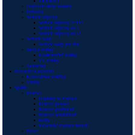
TRIDENT
Obývacie steny zostavy
Pohovky
Sedacie súpravy
Sedacie súpravy 3+1+1
Sedacie súpravy do L
Sedacie súpravy do U
Sedacie vaky
Sedacie vaky pre deti
Stoly a stolíky
Konferenčné stolíky
TV stolíky
Taburetky
Pracovňa/Kancelária
Kancelárske stoličky
Vitríny
Spálňa
Matrace
Doplnky na matrace
Matrace penové
Matrace pružinové
Matrace sendvičové
Rošty
Slovenské matrace Benab
Police