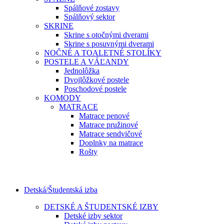
Spálňové zostavy
Spálňový sektor
SKRINE
Skrine s otočnými dverami
Skrine s posuvnými dverami
NOČNÉ A TOALETNÉ STOLÍKY
POSTELE A VÁĽANDY
Jednolôžka
Dvojlôžkové postele
Poschodové postele
KOMODY
MATRACE
Matrace penové
Matrace pružinové
Matrace sendvičové
Doplnky na matrace
Rošty
Detská/Študentská izba
DETSKÉ A ŠTUDENTSKÉ IZBY
Detské izby sektor