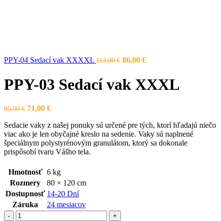
Pôvodná
Aktuálna
PPY-04 Sedací vak XXXXL
86,00
€
113,00
€
cena
cena
bola:
je:
PPY-03 Sedací vak XXXL
113,00 €.
86,00 €.
Pôvodná
Aktuálna
71,00
€
95,00
€
cena
cena
Sedacie vaky z našej ponuky sú určené pre tých, ktorí hľadajú niečo
bola:
je:
viac ako je len obyčajné kreslo na sedenie. Vaky sú naplnené
95,00 €.
71,00 €.
špeciálnym polystyrénovým granulátom, ktorý sa dokonale
prispôsobí tvaru Vášho tela.
Hmotnosť
6 kg
Rozmery
80 × 120 cm
Dostupnosť
14-20 Dní
Záruka
24 mesiacov
množstvo