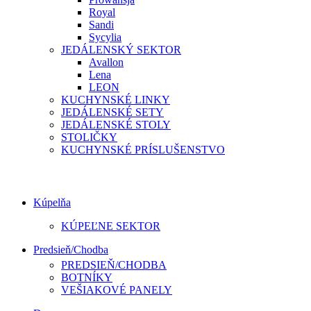
Royal
Sandi
Sycylia
JEDÁLENSKÝ SEKTOR
Avallon
Lena
LEON
KUCHYNSKÉ LINKY
JEDÁLENSKÉ SETY
JEDÁLENSKÉ STOLY
STOLIČKY
KUCHYNSKÉ PRÍSLUŠENSTVO
Kúpelňa
KÚPEĽNE SEKTOR
Predsieň/Chodba
PREDSIEŇ/CHODBA
BOTNÍKY
VEŠIAKOVÉ PANELY