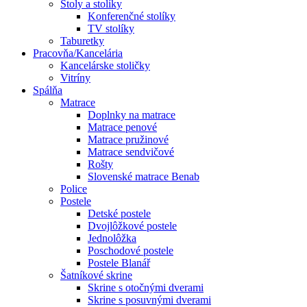
Stoly a stolíky
Konferenčné stolíky
TV stolíky
Taburetky
Pracovňa/Kancelária
Kancelárske stoličky
Vitríny
Spálňa
Matrace
Doplnky na matrace
Matrace penové
Matrace pružinové
Matrace sendvičové
Rošty
Slovenské matrace Benab
Police
Postele
Detské postele
Dvojlôžkové postele
Jednolôžka
Poschodové postele
Postele Blanář
Šatníkové skrine
Skrine s otočnými dverami
Skrine s posuvnými dverami