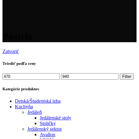
Postele
Zatvoriť
Triediť podľa ceny
Minimálna
Maximálna
Filter
cena
cena
Kategórie produktov
Detská/Študentská izba
Kuchyňa
Jedáleň
Jedálenské stoly
Stoličky
Jedálenský sektor
Avallon