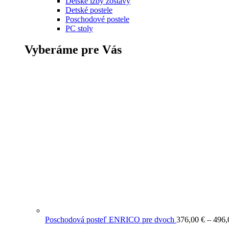
Detské izby zostavy
Detské postele
Poschodové postele
PC stoly
Vyberáme pre Vás
Poschodová posteľ ENRICO pre dvoch
376,00
€
–
496