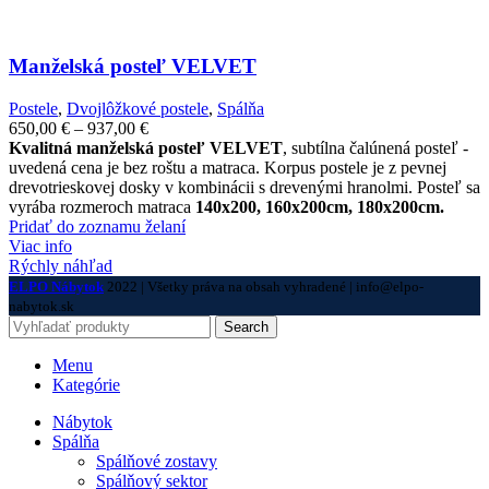
Manželská posteľ VELVET
Postele
,
Dvojlôžkové postele
,
Spálňa
Price
650,00
€
–
937,00
€
range:
Kvalitná manželská posteľ VELVET
, subtílna čalúnená posteľ -
650,00 €
uvedená cena je bez roštu a matraca. Korpus postele je z pevnej
through
drevotrieskovej dosky v kombinácii s drevenými hranolmi. Posteľ sa
937,00 €
vyrába rozmeroch matraca
140x200, 160x200cm, 180x200cm.
Pridať do zoznamu želaní
Viac info
Rýchly náhľad
ELPO Nábytok
2022 | Všetky práva na obsah vyhradené | info@elpo-
nabytok.sk
Search
Menu
Kategórie
Nábytok
Spálňa
Spálňové zostavy
Spálňový sektor