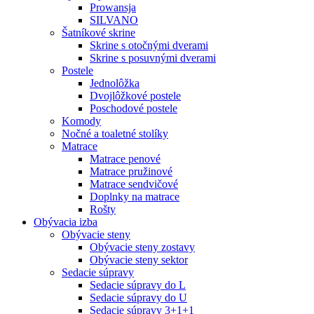
Prowansja
SILVANO
Šatníkové skrine
Skrine s otočnými dverami
Skrine s posuvnými dverami
Postele
Jednolôžka
Dvojlôžkové postele
Poschodové postele
Komody
Nočné a toaletné stolíky
Matrace
Matrace penové
Matrace pružinové
Matrace sendvičové
Doplnky na matrace
Rošty
Obývacia izba
Obývacie steny
Obývacie steny zostavy
Obývacie steny sektor
Sedacie súpravy
Sedacie súpravy do L
Sedacie súpravy do U
Sedacie súpravy 3+1+1