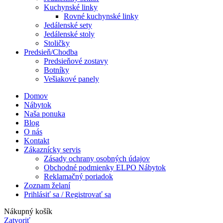
Kuchynské linky
Rovné kuchynské linky
Jedálenské sety
Jedálenské stoly
Stoličky
Predsieň/Chodba
Predsieňové zostavy
Botníky
Vešiakové panely
Domov
Nábytok
Naša ponuka
Blog
O nás
Kontakt
Zákaznícky servis
Zásady ochrany osobných údajov
Obchodné podmienky ELPO Nábytok
Reklamačný poriadok
Zoznam želaní
Prihlásiť sa / Registrovať sa
Nákupný košík
Zatvoriť