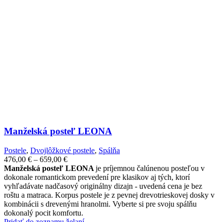
Manželská posteľ LEONA
Postele
,
Dvojlôžkové postele
,
Spálňa
Price
476,00
€
–
659,00
€
range:
Manželská posteľ LEONA
je príjemnou čalúnenou posteľou v
476,00 €
dokonale romantickom prevedení pre klasikov aj tých, ktorí
through
vyhľadávate nadčasový originálny dizajn - uvedená cena je bez
659,00 €
roštu a matraca. Korpus postele je z pevnej drevotrieskovej dosky v
kombinácii s drevenými hranolmi. Vyberte si pre svoju spálňu
dokonalý pocit komfortu.
Pridať do zoznamu želaní