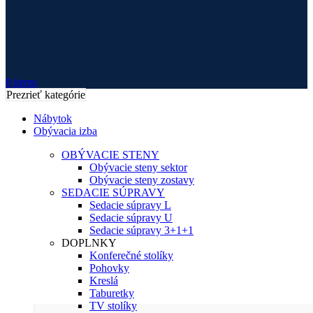
0
items
Prezrieť kategórie
Nábytok
Obývacia izba
OBÝVACIE STENY
Obývacie steny sektor
Obývacie steny zostavy
SEDACIE SÚPRAVY
Sedacie súpravy L
Sedacie súpravy U
Sedacie súpravy 3+1+1
DOPLNKY
Konferečné stolíky
Pohovky
Kreslá
Taburetky
TV stolíky