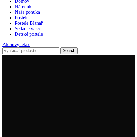
Domov
Nábytok
Naša ponuka
Postele
Postele Blanář
Sedacie vaky
Detské postele
Akciový leták
Search