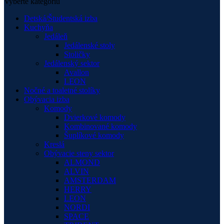
Vyberte kategóriu
Detská/Študentská izba
Kuchyňa
Jedáleň
Jedálenské stoly
Stoličky
Jedálenský sektor
Avallon
LEON
Nočné a toaletné stolíky
Obývacia izba
Komody
Dvierkové komody
Kombinované komody
Šuplíkové komody
Kreslá
Obývacie steny sektor
ALMOND
ALVIN
AMSTERDAM
HERRY
LEON
NORDI
SPACE