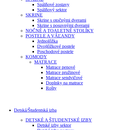
Spálňové zostavy
Spálňový sektor
SKRINE
Skrine s otočnými dverami
Skrine s posuvnými dverami
NOČNÉ A TOALETNÉ STOLÍKY
POSTELE A VÁĽANDY
Jednolôžka
Dvojlôžkové postele
Poschodové postele
KOMODY
MATRACE
Matrace penové
Matrace pružinové
Matrace sendvičové
Doplnky na matrace
Rošty
Detská/Študentská izba
DETSKÉ A ŠTUDENTSKÉ IZBY
Detské izby sektor