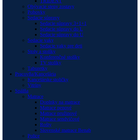
TRIDENT
Obývacie steny zostavy
Pohovky
Sedacie súpravy
Sedacie súpravy 3+1+1
Sedacie súpravy do L
Sedacie súpravy do U
Sedacie vaky
Sedacie vaky pre deti
Stoly a stolíky
Konferenčné stolíky
TV stolíky
Taburetky
Pracovňa/Kancelária
Kancelárske stoličky
Vitríny
Spálňa
Matrace
Doplnky na matrace
Matrace penové
Matrace pružinové
Matrace sendvičové
Rošty
Slovenské matrace Benab
Police