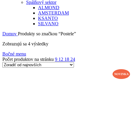
Spálňový sektor
ALMOND
AMSTERDAM
KSANTO
SILVANO
Domov
Produkty so značkou “Postele”
Zoradené
Zobrazujú sa 4 výsledky
podľa
Bočné menu
najnovších
Počet produktov na stránku
9
12
18
24
NOVINKA