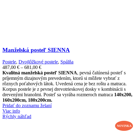
Manželská posteľ SIENNA
Postele
,
Dvojlôžkové postele
,
Spálňa
Price
487,00
€
–
681,00
€
range:
Kvalitná manželská posteľ SIENNA
, pevná čalúnená posteľ s
487,00 €
príjemným dizajnovým prevedením, ktorú si môžete vybrať z
through
rôznych poťahových látok. Uvedená cena je bez roštu a matraca.
681,00 €
Korpus postele je z pevnej drevotrieskovej dosky v kombinácii s
drevenými hranolmi. Posteľ sa vyrába rozmeroch matraca
140x200,
160x200cm, 180x200cm.
Pridať do zoznamu želaní
Viac info
Rýchly náhľad
NOVINKA