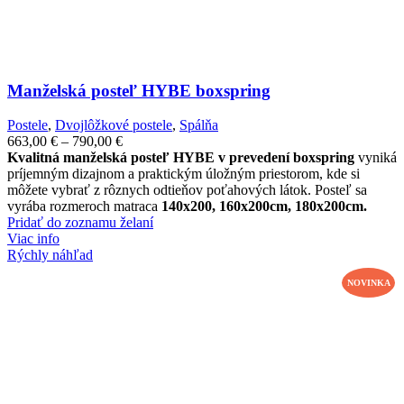
Manželská posteľ HYBE boxspring
Postele
,
Dvojlôžkové postele
,
Spálňa
Price
663,00
€
–
790,00
€
range:
Kvalitná manželská posteľ HYBE v prevedení boxspring
vyniká
663,00 €
príjemným dizajnom a praktickým úložným priestorom, kde si
through
môžete vybrať z rôznych odtieňov poťahových látok. Posteľ sa
790,00 €
vyrába rozmeroch matraca
140x200, 160x200cm, 180x200cm.
Pridať do zoznamu želaní
Viac info
Rýchly náhľad
NOVINKA