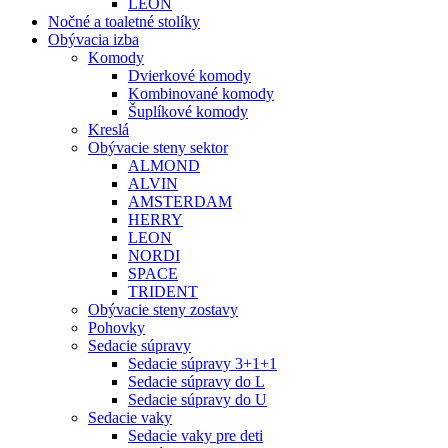
LEON
Nočné a toaletné stolíky
Obývacia izba
Komody
Dvierkové komody
Kombinované komody
Šuplíkové komody
Kreslá
Obývacie steny sektor
ALMOND
ALVIN
AMSTERDAM
HERRY
LEON
NORDI
SPACE
TRIDENT
Obývacie steny zostavy
Pohovky
Sedacie súpravy
Sedacie súpravy 3+1+1
Sedacie súpravy do L
Sedacie súpravy do U
Sedacie vaky
Sedacie vaky pre deti