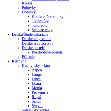
Kreslá
Pohovky
Doplnky
Konferenčné stolíky
TV stolíky
Taburetky
Sedacie vaky
Detská/Študentská izba
Detské izby sektor
Detské izby zostavy
Detské postele
Poschodové postele
PC stoly
Kuchyňa
Kuchynský sektor
Aspen
Langen
Linea
Loara
Monia
Prowansja
Royal
Sandi
Sycylia
Jedálenský sektor