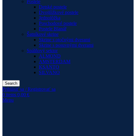
Postele
Detské postele
Dvojlôžkové postele
Jednolôžka
Poschodové postele
Postele Blanář
Šatníkové skrine
Skrine s otočnými dverami
Skrine s posuvnými dverami
Spálňový sektor
ALMOND
AMSTERDAM
KSANTO
SILVANO
Search
Prihlásiť sa / Registrovať sa
0
items
0,00
€
Menu