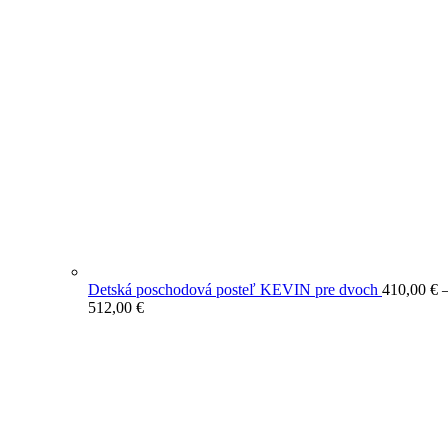
Detská poschodová posteľ KEVIN pre dvoch
410,00
€
Price
512,00
€
range:
410,00 €
through
512,00 €