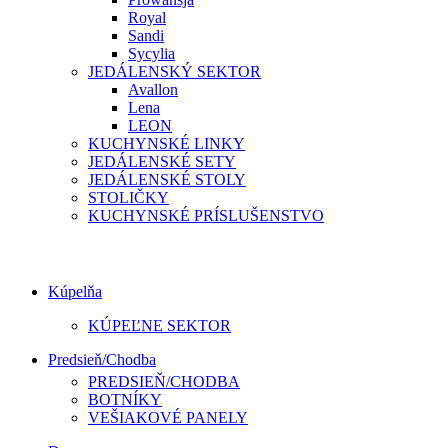
Royal
Sandi
Sycylia
JEDÁLENSKÝ SEKTOR
Avallon
Lena
LEON
KUCHYNSKÉ LINKY
JEDÁLENSKÉ SETY
JEDÁLENSKÉ STOLY
STOLIČKY
KUCHYNSKÉ PRÍSLUŠENSTVO
Kúpelňa
KÚPEĽNE SEKTOR
Predsieň/Chodba
PREDSIEŇ/CHODBA
BOTNÍKY
VEŠIAKOVÉ PANELY