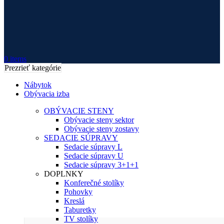
0
items
Prezrieť kategórie
Nábytok
Obývacia izba
OBÝVACIE STENY
Obývacie steny sektor
Obývacie steny zostavy
SEDACIE SÚPRAVY
Sedacie súpravy L
Sedacie súpravy U
Sedacie súpravy 3+1+1
DOPLNKY
Konferečné stolíky
Pohovky
Kreslá
Taburetky
TV stolíky