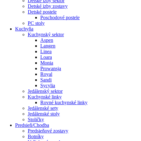
Detské izby sektor
Detské izby zostavy
Detské postele
Poschodové postele
PC stoly
Kuchyňa
Kuchynský sektor
Aspen
Langen
Linea
Loara
Monia
Prowansja
Royal
Sandi
Sycylia
Jedálenský sektor
Kuchynské linky
Rovné kuchynské linky
Jedálenské sety
Jedálenské stoly
Stoličky
Predsieň/Chodba
Predsieňové zostavy
Botníky