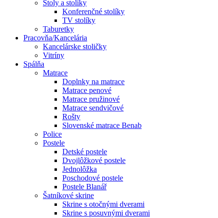
Stoly a stolíky
Konferenčné stolíky
TV stolíky
Taburetky
Pracovňa/Kancelária
Kancelárske stoličky
Vitríny
Spálňa
Matrace
Doplnky na matrace
Matrace penové
Matrace pružinové
Matrace sendvičové
Rošty
Slovenské matrace Benab
Police
Postele
Detské postele
Dvojlôžkové postele
Jednolôžka
Poschodové postele
Postele Blanář
Šatníkové skrine
Skrine s otočnými dverami
Skrine s posuvnými dverami