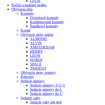
LEON
Nočné a toaletné stolíky
Obývacia izba
Komody
Dvierkové komody
Kombinované komody
Šuplíkové komody
Kreslá
Obývacie steny sektor
ALMOND
ALVIN
AMSTERDAM
HERRY
LEON
NORDI
SPACE
TRIDENT
Obývacie steny zostavy
Pohovky
Sedacie súpravy
Sedacie súpravy 3+1+1
Sedacie súpravy do L
Sedacie súpravy do U
Sedacie vaky
Sedacie vaky pre deti