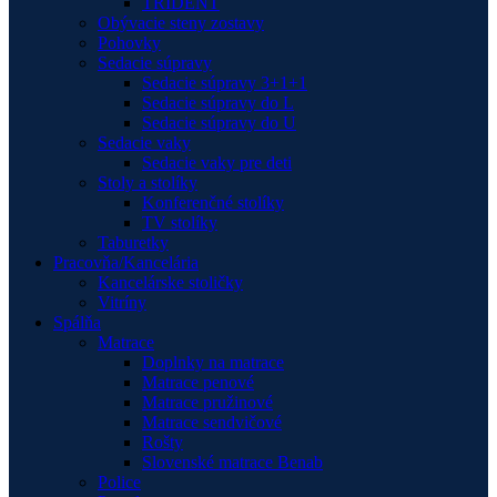
TRIDENT
Obývacie steny zostavy
Pohovky
Sedacie súpravy
Sedacie súpravy 3+1+1
Sedacie súpravy do L
Sedacie súpravy do U
Sedacie vaky
Sedacie vaky pre deti
Stoly a stolíky
Konferenčné stolíky
TV stolíky
Taburetky
Pracovňa/Kancelária
Kancelárske stoličky
Vitríny
Spálňa
Matrace
Doplnky na matrace
Matrace penové
Matrace pružinové
Matrace sendvičové
Rošty
Slovenské matrace Benab
Police