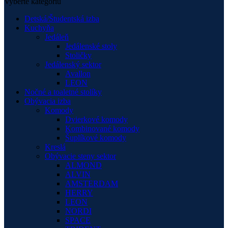
Vyberte kategóriu
Detská/Študentská izba
Kuchyňa
Jedáleň
Jedálenské stoly
Stoličky
Jedálenský sektor
Avallon
LEON
Nočné a toaletné stolíky
Obývacia izba
Komody
Dvierkové komody
Kombinované komody
Šuplíkové komody
Kreslá
Obývacie steny sektor
ALMOND
ALVIN
AMSTERDAM
HERRY
LEON
NORDI
SPACE