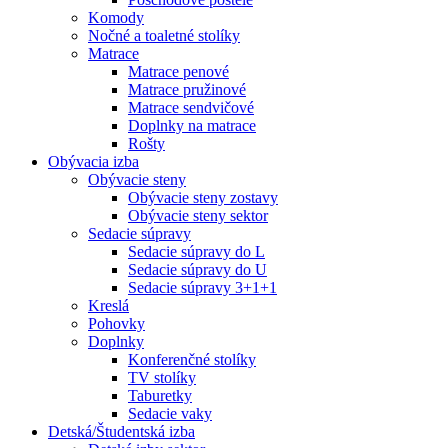
Komody
Nočné a toaletné stolíky
Matrace
Matrace penové
Matrace pružinové
Matrace sendvičové
Doplnky na matrace
Rošty
Obývacia izba
Obývacie steny
Obývacie steny zostavy
Obývacie steny sektor
Sedacie súpravy
Sedacie súpravy do L
Sedacie súpravy do U
Sedacie súpravy 3+1+1
Kreslá
Pohovky
Doplnky
Konferenčné stolíky
TV stolíky
Taburetky
Sedacie vaky
Detská/Študentská izba