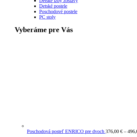
Detské izby zostavy
Detské postele
Poschodové postele
PC stoly
Vyberáme pre Vás
Poschodová posteľ ENRICO pre dvoch
376,00
€
–
496