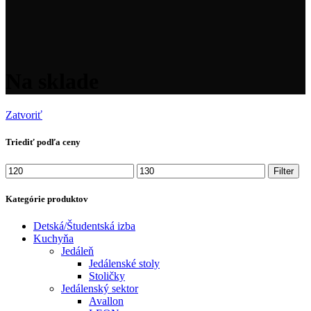
Na sklade
Zatvoriť
Triediť podľa ceny
Minimálna
Maximálna
Filter
cena
cena
Kategórie produktov
Detská/Študentská izba
Kuchyňa
Jedáleň
Jedálenské stoly
Stoličky
Jedálenský sektor
Avallon