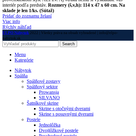
interiér podľa predstáv.
Rozmery (š,v,h): 114 x 47 x 60 cm.
Na
sklade je len 1/ks. (Sútaž)
Pridať do zoznamu želaní
Viac info
Rýchly náhľad
ELPO Nábytok
2022 | Všetky práva na obsah vyhradené | info@elpo-
nabytok.sk
Search
Menu
Kategórie
Nábytok
Spálňa
Spálňové zostavy
Spálňový sektor
Prowansja
SILVANO
Šatníkové skrine
Skrine s otočnými dverami
Skrine s posuvnými dverami
Postele
Jednolôžka
Dvojlôžkové postele
Poschodové postele