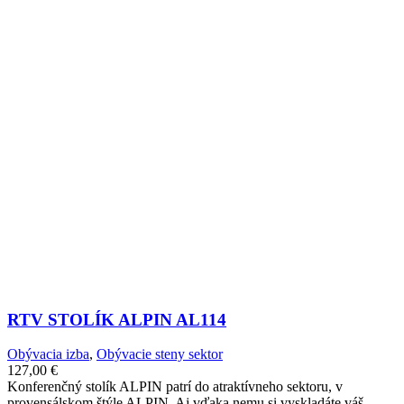
RTV STOLÍK ALPIN AL114
Obývacia izba
,
Obývacie steny sektor
127,00
€
Konferenčný stolík ALPIN patrí do atraktívneho sektoru, v
provensálskom štýle ALPIN. Aj vďaka nemu si vyskladáte váš