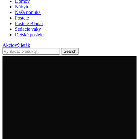
Domov
Nábytok
Naša ponuka
Postele
Postele Blanář
Sedacie vaky
Detské postele
Akciový leták
Search