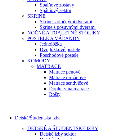
Spálňové zostavy
Spálňový sektor
SKRINE
Skrine s otočnými dverami
Skrine s posuvnými dverami
NOČNÉ A TOALETNÉ STOLÍKY
POSTELE A VÁĽANDY
Jednolôžka
Dvojlôžkové postele
Poschodové postele
KOMODY
MATRACE
Matrace penové
Matrace pružinové
Matrace sendvičové
Doplnky na matrace
Rošty
Detská/Študentská izba
DETSKÉ A ŠTUDENTSKÉ IZBY
Detské izby sektor