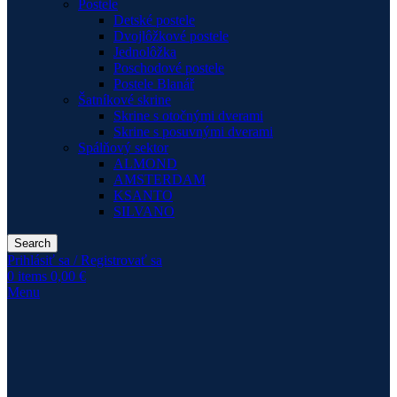
Postele
Detské postele
Dvojlôžkové postele
Jednolôžka
Poschodové postele
Postele Blanář
Šatníkové skrine
Skrine s otočnými dverami
Skrine s posuvnými dverami
Spálňový sektor
ALMOND
AMSTERDAM
KSANTO
SILVANO
Search
Prihlásiť sa / Registrovať sa
0
items
0,00
€
Menu