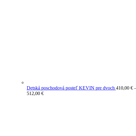
Detská poschodová posteľ KEVIN pre dvoch
410,00
€
Price
512,00
€
range:
410,00 €
through
512,00 €