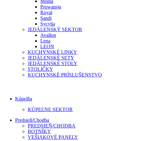
Monia
Prowansja
Royal
Sandi
Sycylia
JEDÁLENSKÝ SEKTOR
Avallon
Lena
LEON
KUCHYNSKÉ LINKY
JEDÁLENSKÉ SETY
JEDÁLENSKÉ STOLY
STOLIČKY
KUCHYNSKÉ PRÍSLUŠENSTVO
Kúpelňa
KÚPEĽNE SEKTOR
Predsieň/Chodba
PREDSIEŇ/CHODBA
BOTNÍKY
VEŠIAKOVÉ PANELY