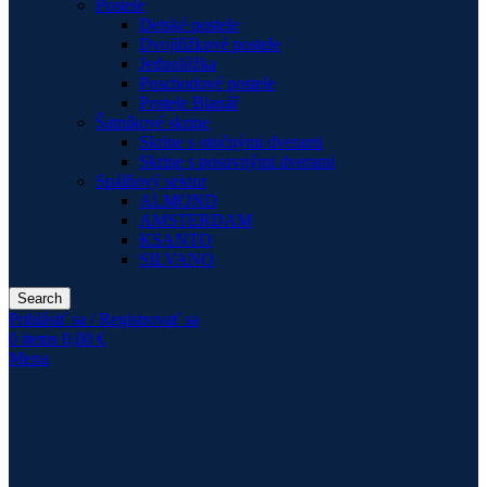
Postele
Detské postele
Dvojlôžkové postele
Jednolôžka
Poschodové postele
Postele Blanář
Šatníkové skrine
Skrine s otočnými dverami
Skrine s posuvnými dverami
Spálňový sektor
ALMOND
AMSTERDAM
KSANTO
SILVANO
Search
Prihlásiť sa / Registrovať sa
0
items
0,00
€
Menu