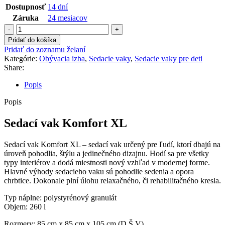
Dostupnosť
14 dní
Záruka
24 mesiacov
množstvo
Sedací
Pridať do košíka
vak
Pridať do zoznamu želaní
Komfort
Kategórie:
Obývacia izba
,
Sedacie vaky
,
Sedacie vaky pre deti
XL
Share:
Popis
Popis
Sedací vak Komfort XL
Sedací vak Komfort XL – sedací vak určený pre ľudí, ktorí dbajú na
úroveň pohodlia, štýlu a jedinečného dizajnu. Hodí sa pre všetky
typy interiérov a dodá miestnosti nový vzhľad v modernej forme.
Hlavné výhody sedacieho vaku sú pohodlie sedenia a opora
chrbtice. Dokonale plní úlohu relaxačného, či rehabilitačného kresla.
Typ náplne: polystyrénový granulát
Objem: 260 l
Rozmery: 85 cm x 85 cm x 105 cm (D Š V)