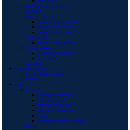
TRIDENT
Obývacie steny zostavy
Pohovky
Sedacie súpravy
Sedacie súpravy 3+1+1
Sedacie súpravy do L
Sedacie súpravy do U
Sedacie vaky
Sedacie vaky pre deti
Stoly a stolíky
Konferenčné stolíky
TV stolíky
Taburetky
Pracovňa/Kancelária
Kancelárske stoličky
Vitríny
Spálňa
Matrace
Doplnky na matrace
Matrace penové
Matrace pružinové
Matrace sendvičové
Rošty
Slovenské matrace Benab
Police