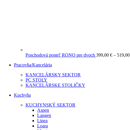
Poschodová posteľ RONO pre dvoch
399,00
€
–
519,0
Pracovňa/Kancelária
KANCELÁRSKY SEKTOR
PC STOLY
KANCELÁRSKE STOLIČKY
Kuchyňa
KUCHYNSKÝ SEKTOR
Aspen
Langen
Linea
Loara