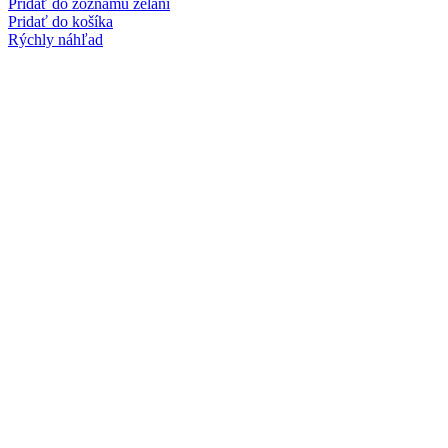
Pridať do zoznamu želaní
Pridať do košíka
Rýchly náhľad