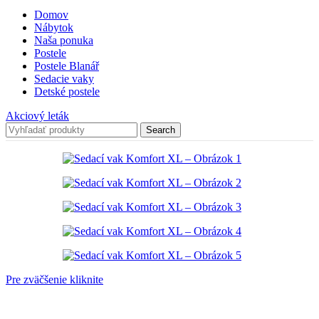
Domov
Nábytok
Naša ponuka
Postele
Postele Blanář
Sedacie vaky
Detské postele
Akciový leták
Search
Pre zväčšenie kliknite