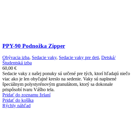
PPY-90 Podnožka Zipper
Obývacia izba
,
Sedacie vaky
,
Sedacie vaky pre deti
,
Detská/
Študentská izba
60,00
€
Sedacie vaky z našej ponuky sú určené pre tých, ktorí hľadajú niečo
viac ako je len obyčajné kreslo na sedenie. Vaky sú naplnené
špeciálnym polystyrénovým granulátom, ktorý sa dokonale
prispôsobí tvaru Vášho tela.
Pridať do zoznamu želaní
Pridať do košíka
Rýchly náhľad