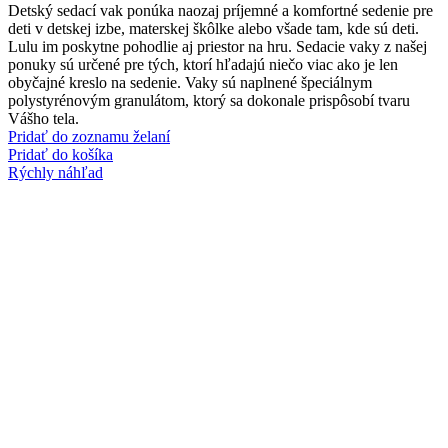
Detský sedací vak ponúka naozaj príjemné a komfortné sedenie pre
deti v detskej izbe, materskej škôlke alebo všade tam, kde sú deti.
Lulu im poskytne pohodlie aj priestor na hru. Sedacie vaky z našej
ponuky sú určené pre tých, ktorí hľadajú niečo viac ako je len
obyčajné kreslo na sedenie. Vaky sú naplnené špeciálnym
polystyrénovým granulátom, ktorý sa dokonale prispôsobí tvaru
Vášho tela.
Pridať do zoznamu želaní
Pridať do košíka
Rýchly náhľad