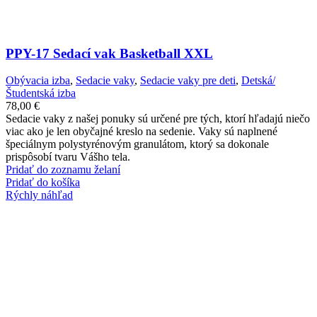
PPY-17 Sedací vak Basketball XXL
Obývacia izba
,
Sedacie vaky
,
Sedacie vaky pre deti
,
Detská/
Študentská izba
78,00
€
Sedacie vaky z našej ponuky sú určené pre tých, ktorí hľadajú niečo
viac ako je len obyčajné kreslo na sedenie. Vaky sú naplnené
špeciálnym polystyrénovým granulátom, ktorý sa dokonale
prispôsobí tvaru Vášho tela.
Pridať do zoznamu želaní
Pridať do košíka
Rýchly náhľad