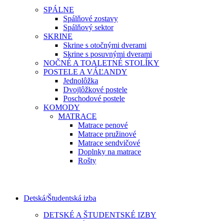
SPÁLNE
Spálňové zostavy
Spálňový sektor
SKRINE
Skrine s otočnými dverami
Skrine s posuvnými dverami
NOČNÉ A TOALETNÉ STOLÍKY
POSTELE A VÁĽANDY
Jednolôžka
Dvojlôžkové postele
Poschodové postele
KOMODY
MATRACE
Matrace penové
Matrace pružinové
Matrace sendvičové
Doplnky na matrace
Rošty
Detská/Študentská izba
DETSKÉ A ŠTUDENTSKÉ IZBY