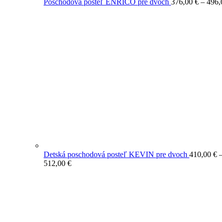
Poschodová posteľ ENRICO pre dvoch
376,00
€
–
496
Detská poschodová posteľ KEVIN pre dvoch
410,00
€
Price
512,00
€
range:
410,00 €
through
512,00 €