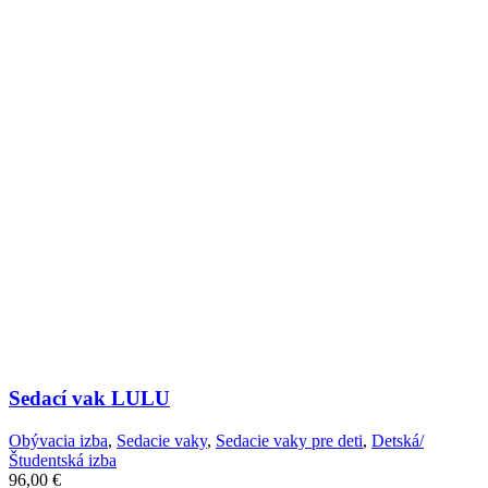
Sedací vak LULU
Obývacia izba
,
Sedacie vaky
,
Sedacie vaky pre deti
,
Detská/
Študentská izba
96,00
€