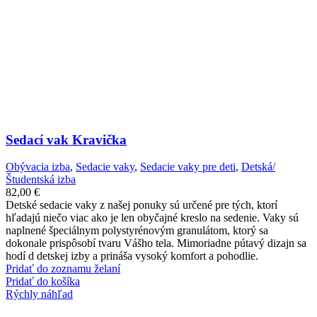
Sedací vak Kravička
Obývacia izba
,
Sedacie vaky
,
Sedacie vaky pre deti
,
Detská/
Študentská izba
82,00
€
Detské sedacie vaky z našej ponuky sú určené pre tých, ktorí
hľadajú niečo viac ako je len obyčajné kreslo na sedenie. Vaky sú
naplnené špeciálnym polystyrénovým granulátom, ktorý sa
dokonale prispôsobí tvaru Vášho tela. Mimoriadne pútavý dizajn sa
hodí d detskej izby a prináša vysoký komfort a pohodlie.
Pridať do zoznamu želaní
Pridať do košíka
Rýchly náhľad