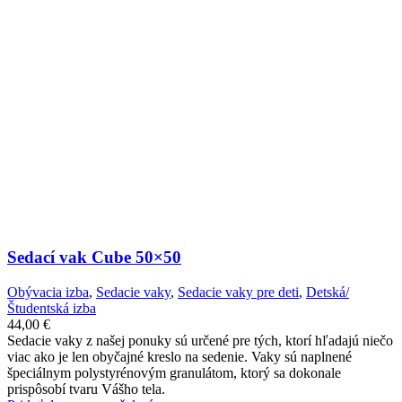
Sedací vak Cube 50×50
Obývacia izba
,
Sedacie vaky
,
Sedacie vaky pre deti
,
Detská/
Študentská izba
44,00
€
Sedacie vaky z našej ponuky sú určené pre tých, ktorí hľadajú niečo
viac ako je len obyčajné kreslo na sedenie. Vaky sú naplnené
špeciálnym polystyrénovým granulátom, ktorý sa dokonale
prispôsobí tvaru Vášho tela.