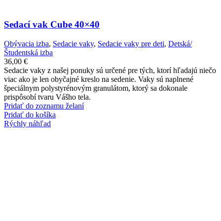
Sedací vak Cube 40×40
Obývacia izba
,
Sedacie vaky
,
Sedacie vaky pre deti
,
Detská/
Študentská izba
36,00
€
Sedacie vaky z našej ponuky sú určené pre tých, ktorí hľadajú niečo
viac ako je len obyčajné kreslo na sedenie. Vaky sú naplnené
špeciálnym polystyrénovým granulátom, ktorý sa dokonale
prispôsobí tvaru Vášho tela.
Pridať do zoznamu želaní
Pridať do košíka
Rýchly náhľad