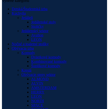
Vyberte kategóriu
Detská/Študentská izba
Kuchyňa
Jedáleň
Jedálenské stoly
Stoličky
Jedálenský sektor
Avallon
LEON
Nočné a toaletné stolíky
Obývacia izba
Komody
Dvierkové komody
Kombinované komody
Šuplíkové komody
Kreslá
Obývacie steny sektor
ALMOND
ALVIN
AMSTERDAM
HERRY
LEON
NORDI
SPACE