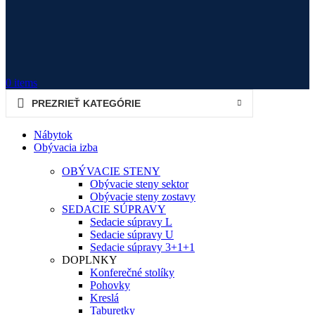
0
items
PREZRIEŤ KATEGÓRIE
Nábytok
Obývacia izba
OBÝVACIE STENY
Obývacie steny sektor
Obývacie steny zostavy
SEDACIE SÚPRAVY
Sedacie súpravy L
Sedacie súpravy U
Sedacie súpravy 3+1+1
DOPLNKY
Konferečné stolíky
Pohovky
Kreslá
Taburetky