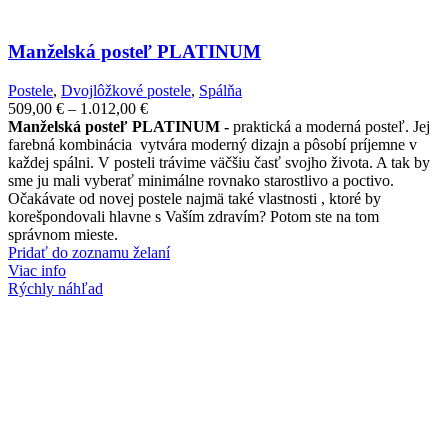
Manželská posteľ PLATINUM
Postele
,
Dvojlôžkové postele
,
Spálňa
Price
509,00
€
–
1.012,00
€
range:
Manželská posteľ PLATINUM -
praktická a moderná posteľ. Jej
509,00 €
farebná kombinácia vytvára moderný dizajn a pôsobí príjemne v
through
každej spálni. V posteli trávime väčšiu časť svojho života. A tak by
1.012,00 €
sme ju mali vyberať minimálne rovnako starostlivo a poctivo.
Očakávate od novej postele najmä také vlastnosti , ktoré by
korešpondovali hlavne s Vaším zdravím? Potom ste na tom
správnom mieste.
Pridať do zoznamu želaní
Viac info
Rýchly náhľad