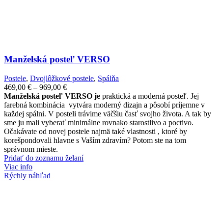
Manželská posteľ VERSO
Postele
,
Dvojlôžkové postele
,
Spálňa
Price
469,00
€
–
969,00
€
range:
Manželská posteľ VERSO je
praktická a moderná posteľ. Jej
469,00 €
farebná kombinácia vytvára moderný dizajn a pôsobí príjemne v
through
každej spálni. V posteli trávime väčšiu časť svojho života. A tak by
969,00 €
sme ju mali vyberať minimálne rovnako starostlivo a poctivo.
Očakávate od novej postele najmä také vlastnosti , ktoré by
korešpondovali hlavne s Vaším zdravím? Potom ste na tom
správnom mieste.
Pridať do zoznamu želaní
Viac info
Rýchly náhľad