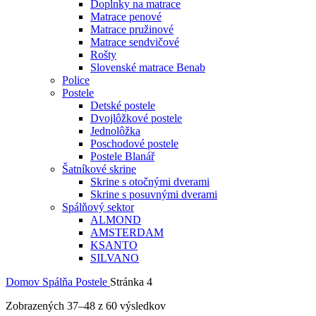
Doplnky na matrace
Matrace penové
Matrace pružinové
Matrace sendvičové
Rošty
Slovenské matrace Benab
Police
Postele
Detské postele
Dvojlôžkové postele
Jednolôžka
Poschodové postele
Postele Blanář
Šatníkové skrine
Skrine s otočnými dverami
Skrine s posuvnými dverami
Spálňový sektor
ALMOND
AMSTERDAM
KSANTO
SILVANO
Domov
Spálňa
Postele
Stránka 4
Zoradené
Zobrazených 37–48 z 60 výsledkov