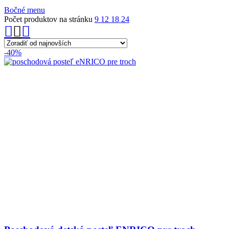
podľa
Bočné menu
najnovších
Počet produktov na stránku
9
12
18
24
-40%