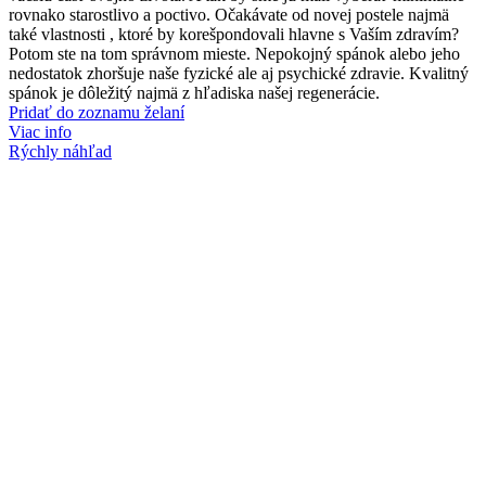
through
rovnako starostlivo a poctivo. Očakávate od novej postele najmä
964,00 €
také vlastnosti , ktoré by korešpondovali hlavne s Vaším zdravím?
Potom ste na tom správnom mieste. Nepokojný spánok alebo jeho
nedostatok zhoršuje naše fyzické ale aj psychické zdravie. Kvalitný
spánok je dôležitý najmä z hľadiska našej regenerácie.
Pridať do zoznamu želaní
Viac info
Rýchly náhľad