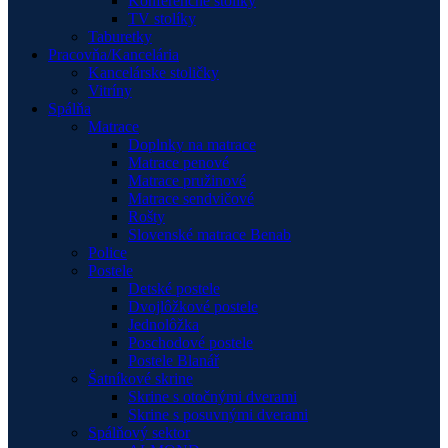
Konferenčné stolíky
TV stolíky
Taburetky
Pracovňa/Kancelária
Kancelárske stoličky
Vitríny
Spálňa
Matrace
Doplnky na matrace
Matrace penové
Matrace pružinové
Matrace sendvičové
Rošty
Slovenské matrace Benab
Police
Postele
Detské postele
Dvojlôžkové postele
Jednolôžka
Poschodové postele
Postele Blanář
Šatníkové skrine
Skrine s otočnými dverami
Skrine s posuvnými dverami
Spálňový sektor