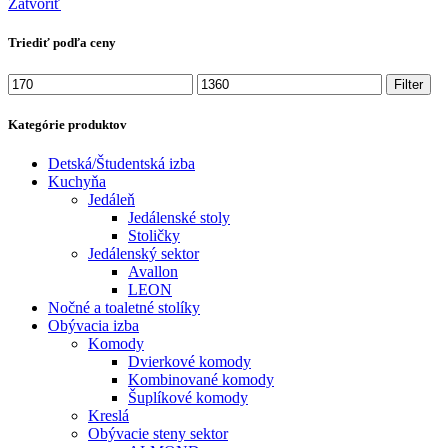
Zatvoriť
Triediť podľa ceny
Minimálna
Maximálna
Filter
cena
cena
Kategórie produktov
Detská/Študentská izba
Kuchyňa
Jedáleň
Jedálenské stoly
Stoličky
Jedálenský sektor
Avallon
LEON
Nočné a toaletné stolíky
Obývacia izba
Komody
Dvierkové komody
Kombinované komody
Šuplíkové komody
Kreslá
Obývacie steny sektor