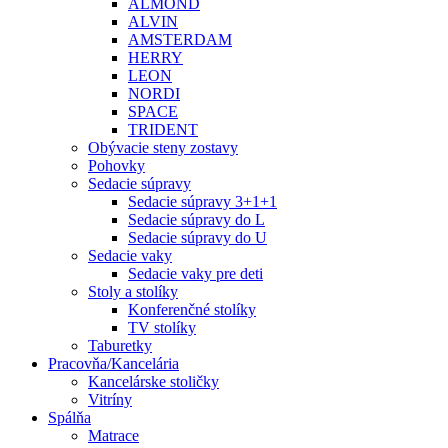
ALMOND
ALVIN
AMSTERDAM
HERRY
LEON
NORDI
SPACE
TRIDENT
Obývacie steny zostavy
Pohovky
Sedacie súpravy
Sedacie súpravy 3+1+1
Sedacie súpravy do L
Sedacie súpravy do U
Sedacie vaky
Sedacie vaky pre deti
Stoly a stolíky
Konferenčné stolíky
TV stolíky
Taburetky
Pracovňa/Kancelária
Kancelárske stoličky
Vitríny
Spálňa
Matrace