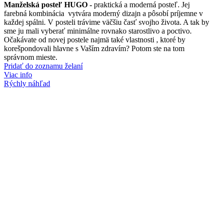
range:
Manželská posteľ HUGO -
praktická a moderná posteľ. Jej
469,00 €
farebná kombinácia vytvára moderný dizajn a pôsobí príjemne v
through
každej spálni. V posteli trávime väčšiu časť svojho života. A tak by
969,00 €
sme ju mali vyberať minimálne rovnako starostlivo a poctivo.
Očakávate od novej postele najmä také vlastnosti , ktoré by
korešpondovali hlavne s Vaším zdravím? Potom ste na tom
správnom mieste.
Pridať do zoznamu želaní
Viac info
Rýchly náhľad