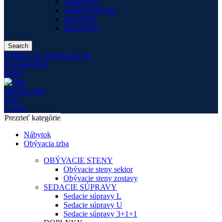
ALMOND
AMSTERDAM
KSANTO
SILVANO
Search
Prihlásiť sa / Registrovať sa
0
items
0,00
€
Menu
0
items
Prezrieť kategórie
Nábytok
Obývacia izba
OBÝVACIE STENY
Obývacie steny sektor
Obývacie steny zostavy
SEDACIE SÚPRAVY
Sedacie súpravy L
Sedacie súpravy U
Sedacie súpravy 3+1+1