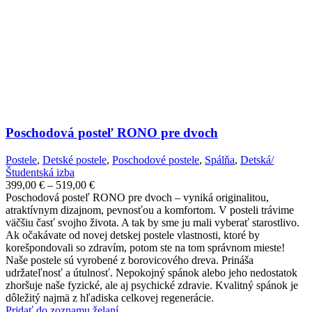
produktu.
Poschodová posteľ RONO pre dvoch
Postele
,
Detské postele
,
Poschodové postele
,
Spálňa
,
Detská/
Študentská izba
Price
399,00
€
–
519,00
€
range:
Poschodová posteľ RONO pre dvoch – vyniká originalitou,
399,00 €
atraktívnym dizajnom, pevnosťou a komfortom. V posteli trávime
through
väčšiu časť svojho života. A tak by sme ju mali vyberať starostlivo.
519,00 €
Ak očakávate od novej detskej postele vlastnosti, ktoré by
korešpondovali so zdravím, potom ste na tom správnom mieste!
Naše postele sú vyrobené z borovicového dreva. Prináša
udržateľnosť a útulnosť. Nepokojný spánok alebo jeho nedostatok
zhoršuje naše fyzické, ale aj psychické zdravie. Kvalitný spánok je
dôležitý najmä z hľadiska celkovej regenerácie.
Pridať do zoznamu želaní