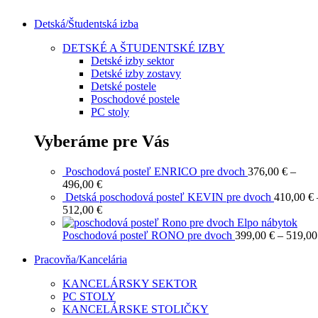
Detská/Študentská izba
DETSKÉ A ŠTUDENTSKÉ IZBY
Detské izby sektor
Detské izby zostavy
Detské postele
Poschodové postele
PC stoly
Vyberáme pre Vás
Poschodová posteľ ENRICO pre dvoch
376,00
€
–
Price
496,00
€
range:
Detská poschodová posteľ KEVIN pre dvoch
410,00
€
376,00 €
Price
512,00
€
through
range:
496,00 €
410,00 €
Poschodová posteľ RONO pre dvoch
399,00
€
–
519,0
through
Pracovňa/Kancelária
512,00 €
KANCELÁRSKY SEKTOR
PC STOLY
KANCELÁRSKE STOLIČKY