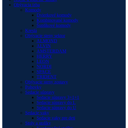
Obývacia izba
Komody
Dvierkové komody
Kombinované komody
Šuplíkové komody
Kreslá
Obývacie steny sektor
ALMOND
ALVIN
AMSTERDAM
HERRY
LEON
NORDI
SPACE
TRIDENT
Obývacie steny zostavy
Pohovky
Sedacie súpravy
Sedacie súpravy 3+1+1
Sedacie súpravy do L
Sedacie súpravy do U
Sedacie vaky
Sedacie vaky pre deti
Stoly a stolíky