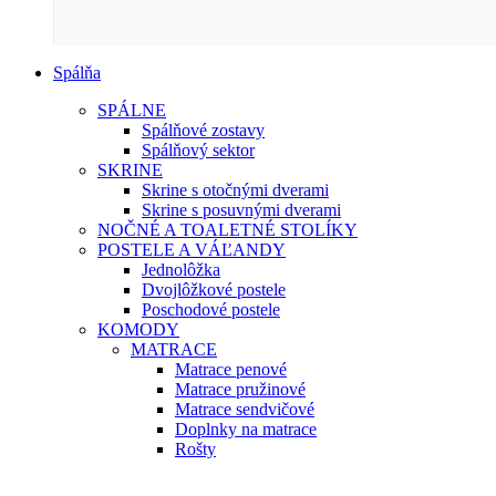
Spálňa
SPÁLNE
Spálňové zostavy
Spálňový sektor
SKRINE
Skrine s otočnými dverami
Skrine s posuvnými dverami
NOČNÉ A TOALETNÉ STOLÍKY
POSTELE A VÁĽANDY
Jednolôžka
Dvojlôžkové postele
Poschodové postele
KOMODY
MATRACE
Matrace penové
Matrace pružinové
Matrace sendvičové
Doplnky na matrace
Rošty