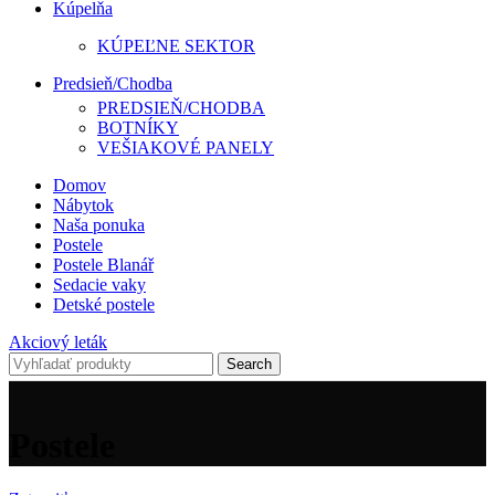
Kúpelňa
KÚPEĽNE SEKTOR
Predsieň/Chodba
PREDSIEŇ/CHODBA
BOTNÍKY
VEŠIAKOVÉ PANELY
Domov
Nábytok
Naša ponuka
Postele
Postele Blanář
Sedacie vaky
Detské postele
Akciový leták
Search
Postele