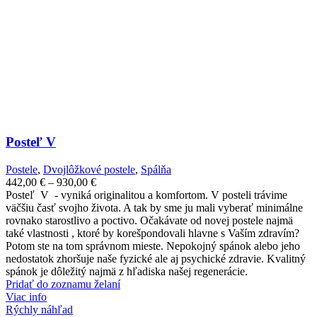
Posteľ V
Postele
,
Dvojlôžkové postele
,
Spálňa
Price
442,00
€
–
930,00
€
range:
Posteľ V - vyniká originalitou a komfortom. V posteli trávime
442,00 €
väčšiu časť svojho života. A tak by sme ju mali vyberať minimálne
through
rovnako starostlivo a poctivo. Očakávate od novej postele najmä
930,00 €
také vlastnosti , ktoré by korešpondovali hlavne s Vaším zdravím?
Potom ste na tom správnom mieste. Nepokojný spánok alebo jeho
nedostatok zhoršuje naše fyzické ale aj psychické zdravie. Kvalitný
spánok je dôležitý najmä z hľadiska našej regenerácie.
Pridať do zoznamu želaní
Viac info
Rýchly náhľad