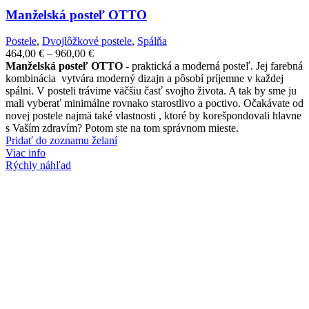
Manželská posteľ OTTO
Postele
,
Dvojlôžkové postele
,
Spálňa
Price
464,00
€
–
960,00
€
range:
Manželská posteľ OTTO -
praktická a moderná posteľ. Jej farebná
464,00 €
kombinácia vytvára moderný dizajn a pôsobí príjemne v každej
through
spálni. V posteli trávime väčšiu časť svojho života. A tak by sme ju
960,00 €
mali vyberať minimálne rovnako starostlivo a poctivo. Očakávate od
novej postele najmä také vlastnosti , ktoré by korešpondovali hlavne
s Vaším zdravím? Potom ste na tom správnom mieste.
Pridať do zoznamu želaní
Viac info
Rýchly náhľad