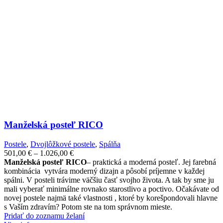
Manželská posteľ RICO
Postele
,
Dvojlôžkové postele
,
Spálňa
Price
501,00
€
–
1.026,00
€
range:
Manželská posteľ RICO
– praktická a moderná posteľ. Jej farebná
501,00 €
kombinácia vytvára moderný dizajn a pôsobí príjemne v každej
through
spálni. V posteli trávime väčšiu časť svojho života. A tak by sme ju
1.026,00 €
mali vyberať minimálne rovnako starostlivo a poctivo. Očakávate od
novej postele najmä také vlastnosti , ktoré by korešpondovali hlavne
s Vaším zdravím? Potom ste na tom správnom mieste.
Pridať do zoznamu želaní