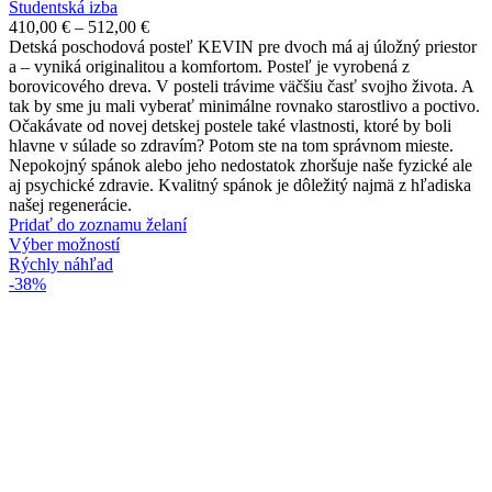
Študentská izba
Price
410,00
€
–
512,00
€
range:
Detská poschodová posteľ KEVIN pre dvoch má aj úložný priestor
410,00 €
a – vyniká originalitou a komfortom. Posteľ je vyrobená z
through
borovicového dreva. V posteli trávime väčšiu časť svojho života. A
512,00 €
tak by sme ju mali vyberať minimálne rovnako starostlivo a poctivo.
Očakávate od novej detskej postele také vlastnosti, ktoré by boli
hlavne v súlade so zdravím? Potom ste na tom správnom mieste.
Nepokojný spánok alebo jeho nedostatok zhoršuje naše fyzické ale
aj psychické zdravie. Kvalitný spánok je dôležitý najmä z hľadiska
našej regenerácie.
Pridať do zoznamu želaní
Tento
Výber možností
produkt
Rýchly náhľad
má
-38%
viacero
variantov.
Možnosti
si
môžete
vybrať
na
stránke
produktu.