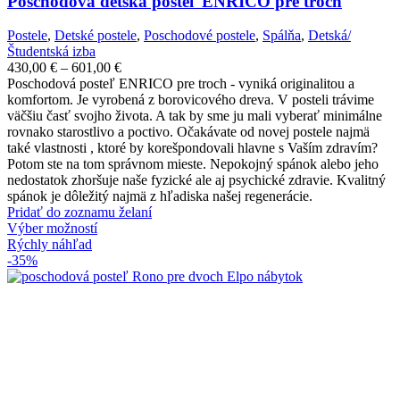
Poschodová detská posteľ ENRICO pre troch
Postele
,
Detské postele
,
Poschodové postele
,
Spálňa
,
Detská/
Študentská izba
Price
430,00
€
–
601,00
€
range:
Poschodová posteľ ENRICO pre troch - vyniká originalitou a
430,00 €
komfortom. Je vyrobená z borovicového dreva. V posteli trávime
through
väčšiu časť svojho života. A tak by sme ju mali vyberať minimálne
601,00 €
rovnako starostlivo a poctivo. Očakávate od novej postele najmä
také vlastnosti , ktoré by korešpondovali hlavne s Vaším zdravím?
Potom ste na tom správnom mieste. Nepokojný spánok alebo jeho
nedostatok zhoršuje naše fyzické ale aj psychické zdravie. Kvalitný
spánok je dôležitý najmä z hľadiska našej regenerácie.
Pridať do zoznamu želaní
Tento
Výber možností
produkt
Rýchly náhľad
má
-35%
viacero
variantov.
Možnosti
si
môžete
vybrať
na
stránke