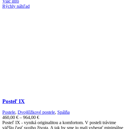
Viac info
Rýchly náhľad
Posteľ IX
Postele
,
Dvojlôžkové postele
,
Spálňa
Price
460,00
€
–
964,00
€
range:
Posteľ IX - vyniká originalitou a komfortom. V posteli trávime
460,00 €
väčšiu časť svojho života. A tak by sme ju mali vyberať minimálne