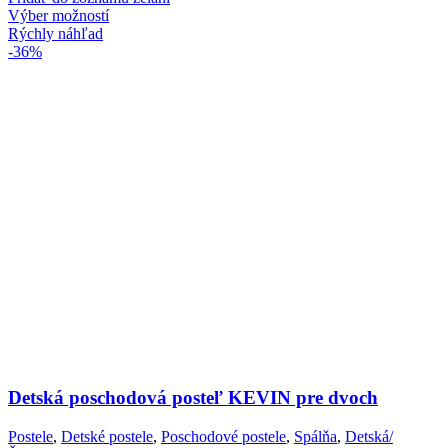
Tento
Výber možností
produkt
Rýchly náhľad
má
-36%
viacero
variantov.
Možnosti
si
môžete
vybrať
na
stránke
produktu.
Detská poschodová posteľ KEVIN pre dvoch
Postele
,
Detské postele
,
Poschodové postele
,
Spálňa
,
Detská/