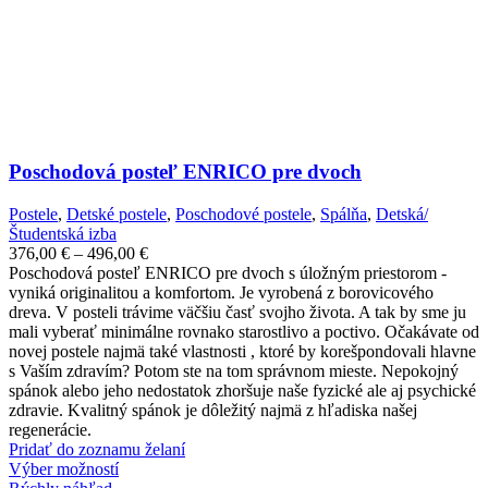
Poschodová posteľ ENRICO pre dvoch
Postele
,
Detské postele
,
Poschodové postele
,
Spálňa
,
Detská/
Študentská izba
Price
376,00
€
–
496,00
€
range:
Poschodová posteľ ENRICO pre dvoch s úložným priestorom -
376,00 €
vyniká originalitou a komfortom. Je vyrobená z borovicového
through
dreva. V posteli trávime väčšiu časť svojho života. A tak by sme ju
496,00 €
mali vyberať minimálne rovnako starostlivo a poctivo. Očakávate od
novej postele najmä také vlastnosti , ktoré by korešpondovali hlavne
s Vaším zdravím? Potom ste na tom správnom mieste. Nepokojný
spánok alebo jeho nedostatok zhoršuje naše fyzické ale aj psychické
zdravie. Kvalitný spánok je dôležitý najmä z hľadiska našej
regenerácie.
Pridať do zoznamu želaní
Tento
Výber možností
produkt