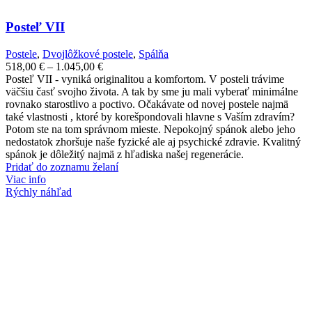
Posteľ VII
Postele
,
Dvojlôžkové postele
,
Spálňa
Price
518,00
€
–
1.045,00
€
range:
Posteľ VII - vyniká originalitou a komfortom. V posteli trávime
518,00 €
väčšiu časť svojho života. A tak by sme ju mali vyberať minimálne
through
rovnako starostlivo a poctivo. Očakávate od novej postele najmä
1.045,00 €
také vlastnosti , ktoré by korešpondovali hlavne s Vaším zdravím?
Potom ste na tom správnom mieste. Nepokojný spánok alebo jeho
nedostatok zhoršuje naše fyzické ale aj psychické zdravie. Kvalitný
spánok je dôležitý najmä z hľadiska našej regenerácie.
Pridať do zoznamu želaní
Viac info
Rýchly náhľad